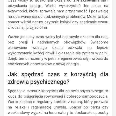
Czas wolny to doskonała okazja do
zrelaksowania
się i
odzyskania energii. Warto wykorzystać ten czas na
aktywności, które sprawiają nam przyjemność i pozwalają
na oderwanie się od codziennych problemów. Może to być
spacer wśród natury, czytanie książki czy spędzanie czasu
z rodziną i przyjaciółmi.
Ważne jest, aby czas wolny był naprawdę czasem dla nas,
bez presji i nadmiernych obowiązków. Świadome
planowanie wolnego czasu pozwala na lepsze
wykorzystanie każdej chwili i
cieszenie
się życiem w pełni.
Dzięki temu możemy w pełni zregenerować siły i wrócić do
codziennych obowiązków z nową energią.
Jak spędzać czas z korzyścią dla
zdrowia psychicznego?
Spędzanie czasu z korzyścią dla zdrowia psychicznego to
klucz do osiągnięcia równowagi i dobrego samopoczucia.
Warto zadbać o regularny kontakt z naturą, który pozwala
na
relaks
i regenerację umysłu. Spacer po parku czy
weekendowy wyjazd na łono natury to doskonałe sposoby