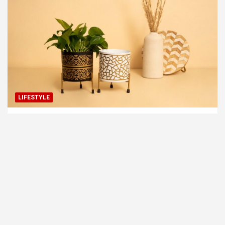
LIFESTYLE
Jakie są najlepsze sklepy internetowe z
wysokiej jakości donicami?
19 maja, 2026
redakcja
Witryna dekorujemy-wnetrza.pl jest platformą informacyjno-
rozrywkową. Redakcja i wydawca portalu nie ponoszą
odpowiedzialności ze stosowania w praktyce jakichkolwiek
informacji zamieszczanych na stronie.