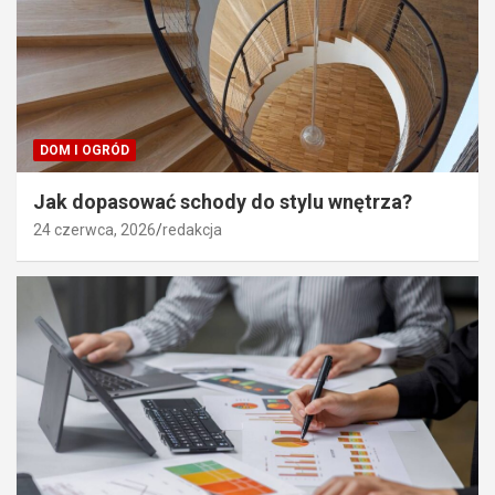
DOM I OGRÓD
Jak dopasować schody do stylu wnętrza?
24 czerwca, 2026
redakcja