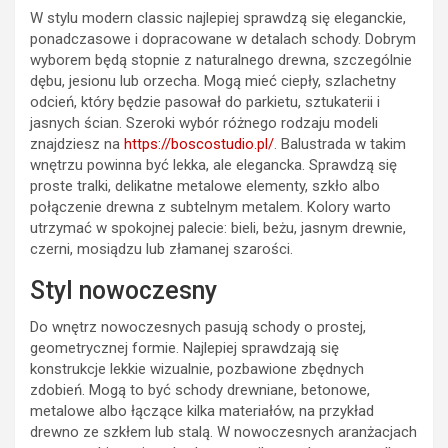
W stylu modern classic najlepiej sprawdzą się eleganckie,
ponadczasowe i dopracowane w detalach schody. Dobrym
wyborem będą stopnie z naturalnego drewna, szczególnie
dębu, jesionu lub orzecha. Mogą mieć ciepły, szlachetny
odcień, który będzie pasował do parkietu, sztukaterii i
jasnych ścian. Szeroki wybór różnego rodzaju modeli
znajdziesz na
https://boscostudio.pl/
. Balustrada w takim
wnętrzu powinna być lekka, ale elegancka. Sprawdzą się
proste tralki, delikatne metalowe elementy, szkło albo
połączenie drewna z subtelnym metalem. Kolory warto
utrzymać w spokojnej palecie: bieli, beżu, jasnym drewnie,
czerni, mosiądzu lub złamanej szarości.
Styl nowoczesny
Do wnętrz nowoczesnych pasują schody o prostej,
geometrycznej formie. Najlepiej sprawdzają się
konstrukcje lekkie wizualnie, pozbawione zbędnych
zdobień. Mogą to być schody drewniane, betonowe,
metalowe albo łączące kilka materiałów, na przykład
drewno ze szkłem lub stalą. W nowoczesnych aranżacjach