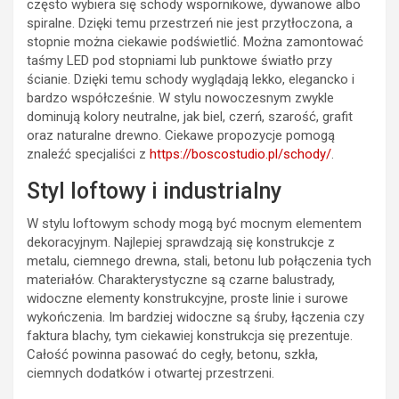
często wybiera się schody wspornikowe, dywanowe albo
spiralne. Dzięki temu przestrzeń nie jest przytłoczona, a
stopnie można ciekawie podświetlić. Można zamontować
taśmy LED pod stopniami lub punktowe światło przy
ścianie. Dzięki temu schody wyglądają lekko, elegancko i
bardzo współcześnie. W stylu nowoczesnym zwykle
dominują kolory neutralne, jak biel, czerń, szarość, grafit
oraz naturalne drewno. Ciekawe propozycje pomogą
znaleźć specjaliści z
https://boscostudio.pl/schody/
.
Styl loftowy i industrialny
W stylu loftowym schody mogą być mocnym elementem
dekoracyjnym. Najlepiej sprawdzają się konstrukcje z
metalu, ciemnego drewna, stali, betonu lub połączenia tych
materiałów. Charakterystyczne są czarne balustrady,
widoczne elementy konstrukcyjne, proste linie i surowe
wykończenia. Im bardziej widoczne są śruby, łączenia czy
faktura blachy, tym ciekawiej konstrukcja się prezentuje.
Całość powinna pasować do cegły, betonu, szkła,
ciemnych dodatków i otwartej przestrzeni.