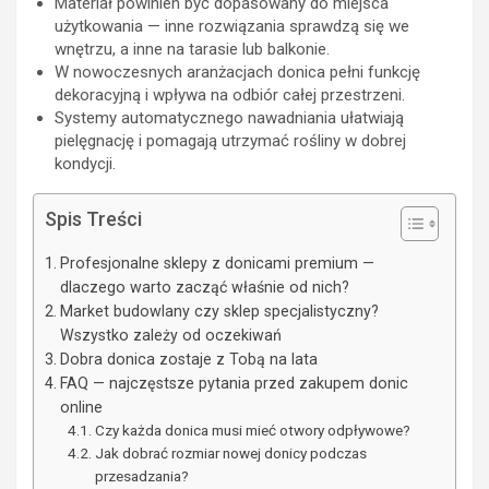
Materiał powinien być dopasowany do miejsca
użytkowania — inne rozwiązania sprawdzą się we
wnętrzu, a inne na tarasie lub balkonie.
W nowoczesnych aranżacjach donica pełni funkcję
dekoracyjną i wpływa na odbiór całej przestrzeni.
Systemy automatycznego nawadniania ułatwiają
pielęgnację i pomagają utrzymać rośliny w dobrej
kondycji.
Spis Treści
Profesjonalne sklepy z donicami premium —
dlaczego warto zacząć właśnie od nich?
Market budowlany czy sklep specjalistyczny?
Wszystko zależy od oczekiwań
Dobra donica zostaje z Tobą na lata
FAQ — najczęstsze pytania przed zakupem donic
online
Czy każda donica musi mieć otwory odpływowe?
Jak dobrać rozmiar nowej donicy podczas
przesadzania?