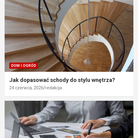
DOM I OGRÓD
Jak dopasować schody do stylu wnętrza?
24 czerwca, 2026
redakcja