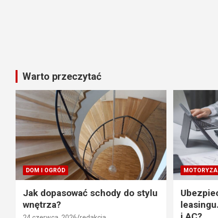
Warto przeczytać
DOM I OGRÓD
MOTORYZA
Jak dopasować schody do stylu
Ubezpie
wnętrza?
leasingu
i AC?
24 czerwca, 2026
redakcja