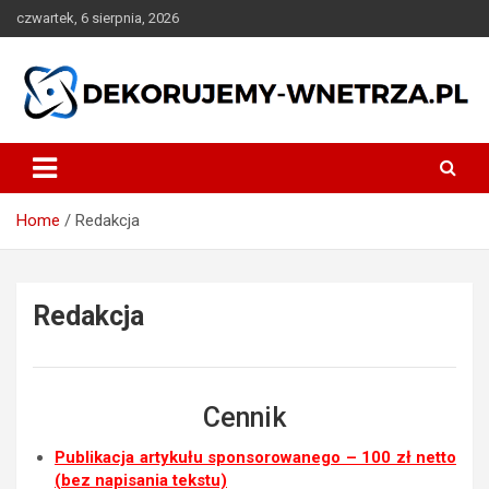
Skip
czwartek, 6 sierpnia, 2026
to
content
dekorujemy-wnetrza.pl
Home
Redakcja
Redakcja
Cennik
Publikacja artykułu sponsorowanego – 100 zł netto
(bez napisania tekstu)