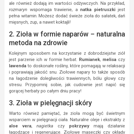
ale również dodają im wartości odżywczych. Na przykład,
rozmaryn
wspomaga trawienie, a
natka pietruszki
jest
pełna witamin. Możesz dodać świeże zioła do sałatek, dań
mięsnych, zup, a nawet koktajli!
2. Zioła w formie naparów – naturalna
metoda na zdrowie
Kolejnym sposobem na korzystanie z dobrodziejstw ziół
jest parzenie ich w formie herbat.
Rumianek
,
melisa
czy
lawenda
to doskonałe rośliny, które pomagają w relaksacji
i poprawiają jakość snu. Ziołowe napary to także sposób
na łagodzenie dolegliwości trawiennych, bólu głowy czy
stresu. Przypomnij sobie, jak cudownie jest napić się
gorącej herbaty po całym dniu pracy!
3. Zioła w pielęgnacji skóry
Warto również pamiętać, że zioła mogą być świetnym
wsparciem w pielęgnacji ciała. Naturalne oleje i ekstrakty z
aloe vera
,
nagietka
czy
pokrzywy
mają działanie
łagodzące i regenerujące. Ziołowe maseczki czy okłady