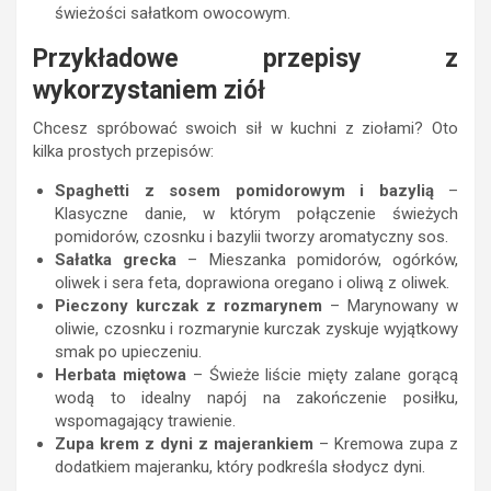
świeżości sałatkom owocowym.
Przykładowe przepisy z
wykorzystaniem ziół
Chcesz spróbować swoich sił w kuchni z ziołami? Oto
kilka prostych przepisów:
Spaghetti z sosem pomidorowym i bazylią
–
Klasyczne danie, w którym połączenie świeżych
pomidorów, czosnku i bazylii tworzy aromatyczny sos.
Sałatka grecka
– Mieszanka pomidorów, ogórków,
oliwek i sera feta, doprawiona oregano i oliwą z oliwek.
Pieczony kurczak z rozmarynem
– Marynowany w
oliwie, czosnku i rozmarynie kurczak zyskuje wyjątkowy
smak po upieczeniu.
Herbata miętowa
– Świeże liście mięty zalane gorącą
wodą to idealny napój na zakończenie posiłku,
wspomagający trawienie.
Zupa krem z dyni z majerankiem
– Kremowa zupa z
dodatkiem majeranku, który podkreśla słodycz dyni.