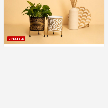
LIFESTYLE
Jakie są najlepsze sklepy internetowe z
wysokiej jakości donicami?
19 maja, 2026
redakcja
Witryna dekorujemy-wnetrza.pl jest platformą informacyjno-
rozrywkową. Redakcja i wydawca portalu nie ponoszą
odpowiedzialności ze stosowania w praktyce jakichkolwiek
informacji zamieszczanych na stronie.