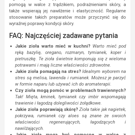
pomogą w walce z trądzikiem, podrażnieniami skóry, a
także wspierają jej nawilżenie i elastyczność. Regularne
stosowanie takich preparatów może przyczynić się do
wyraźnej poprawy kondycji skóry.
FAQ: Najczęściej zadawane pytania
Jakie zioła warto mieć w kuchni?
Warto mieć pod
ręką bazylię, oregano, rozmaryn, tymianek, koper i
pietruszkę. Te zioła świetnie komponują się z wieloma
potrawami i mają liczne właściwości zdrowotne.
Jakie zioła pomagają na stres?
Idealnym wyborem na
stres są melisa, lawenda i rumianek. Możesz je parzyć
w formie naparu lub używać ich do aromaterapii.
Czy zioła mogą pomóc w problemach trawiennych?
Tak! Mięta, kminek, tymianek czy imbir wspomagają
trawienie i łagodzą dolegliwości żołądkowe.
Jakie zioła poprawiają skórę?
Zioła takie jak nagietek,
pokrzywa, rumianek czy aloes są znane ze swoich
właściwości regenerujących, łagodzących i
nawilżających.
Jakie zioła mogą być pomocne w walce z