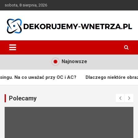
Skip
sobota, 8 sierpnia, 2026
to
content
dekorujemy-wnetrza.pl
Najnowsze
o uważać przy OC i AC?
Dlaczego niektóre obrazy stają się 
Polecamy