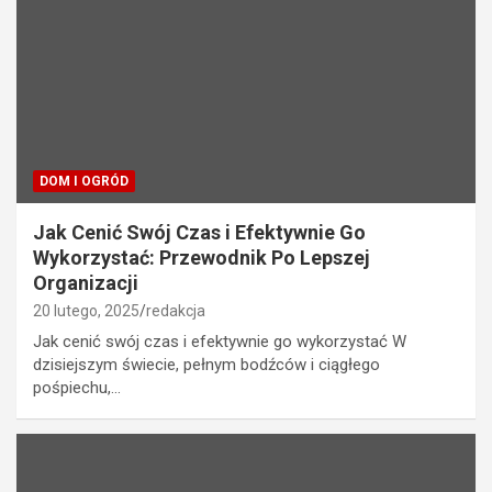
DOM I OGRÓD
Jak Cenić Swój Czas i Efektywnie Go
Wykorzystać: Przewodnik Po Lepszej
Organizacji
20 lutego, 2025
redakcja
Jak cenić swój czas i efektywnie go wykorzystać W
dzisiejszym świecie, pełnym bodźców i ciągłego
pośpiechu,…