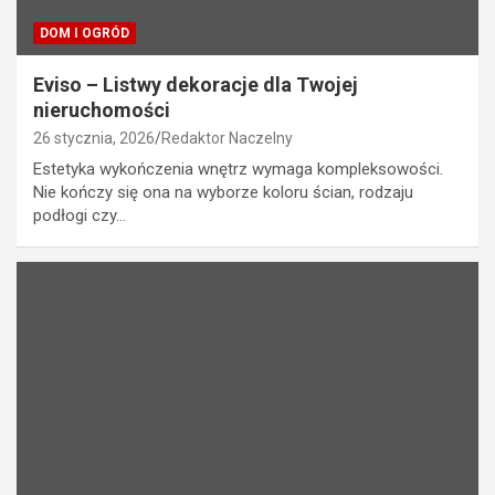
DOM I OGRÓD
Eviso – Listwy dekoracje dla Twojej
nieruchomości
26 stycznia, 2026
Redaktor Naczelny
Estetyka wykończenia wnętrz wymaga kompleksowości.
Nie kończy się ona na wyborze koloru ścian, rodzaju
podłogi czy…