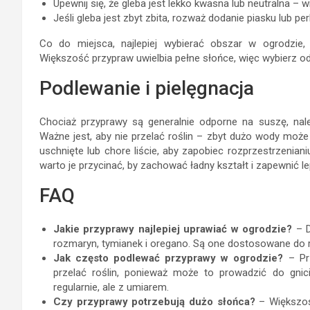
Upewnij się, że gleba jest lekko kwasna lub neutralna – 
Jeśli gleba jest zbyt zbita, rozważ dodanie piasku lub pe
Co do miejsca, najlepiej wybierać obszar w ogrodzie,
Większość przypraw uwielbia pełne słońce, więc wybierz odp
Podlewanie i pielęgnacja
Chociaż przyprawy są generalnie odporne na suszę, nale
Ważne jest, aby nie przelać roślin – zbyt dużo wody może
uschnięte lub chore liście, aby zapobiec rozprzestrzenianiu
warto je przycinać, by zachować ładny kształt i zapewnić 
FAQ
Jakie przyprawy najlepiej uprawiać w ogrodzie?
– D
rozmaryn, tymianek i oregano. Są one dostosowane do 
Jak często podlewać przyprawy w ogrodzie?
– Prz
przelać roślin, ponieważ może to prowadzić do gni
regularnie, ale z umiarem.
Czy przyprawy potrzebują dużo słońca?
– Większoś