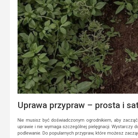
Uprawa przypraw – prosta i sa
Nie musisz być doświadczonym ogrodnikiem, aby zacząć 
uprawie i nie wymaga szczególnej pielęgnacji. Wystarczy d
podlewanie. Do popularnych przypraw, które możesz zacząć