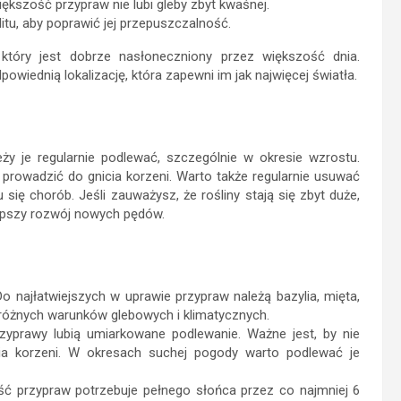
większość przypraw nie lubi gleby zbyt kwaśnej.
rlitu, aby poprawić jej przepuszczalność.
 który jest dobrze nasłoneczniony przez większość dnia.
owiednią lokalizację, która zapewni im jak najwięcej światła.
ży je regularnie podlewać, szczególnie w okresie wzrostu.
 prowadzić do gnicia korzeni. Warto także regularnie usuwać
 się chorób. Jeśli zauważysz, że rośliny stają się zbyt duże,
lepszy rozwój nowych pędów.
o najłatwiejszych w uprawie przypraw należą bazylia, mięta,
różnych warunków glebowych i klimatycznych.
yprawy lubią umiarkowane podlewanie. Ważne jest, by nie
cia korzeni. W okresach suchej pogody warto podlewać je
ć przypraw potrzebuje pełnego słońca przez co najmniej 6