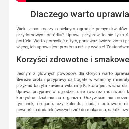
Dlaczego warto uprawia
Wielu z nas marzy o pięknym ogrodzie pełnym kwiatów, 
przydomowym ogródku? Uprawa przypraw to nie tylko św
portfela. Warto pomyśleć o tym, ponieważ świeże zioła i
więcej, ich uprawa jest prostsza niż się wydaje! Zastanówm
Korzyści zdrowotne i smakow
Jednym z głównych powodów, dla których warto uprawiać
Świeże zioła
i przyprawy są bogate w witaminy, minerał
przykład bazylia zawiera witaminę K, która jest ważna dl
Uprawa przypraw w ogrodzie daje również możliwość k
korzystne działanie na organizm. Oczywiście nie może
tymianek, oregano, czy kolendra, nadają potrawom nie
pewnością dodatek świeżych ziół do makaronu, sałatki cz