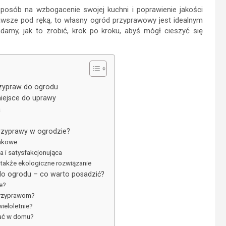
posób na wzbogacenie swojej kuchni i poprawienie jakości
zawsze pod ręką, to własny ogród przyprawowy jest idealnym
amy, jak to zrobić, krok po kroku, abyś mógł cieszyć się
zypraw do ogrodu
miejsce do uprawy
a
rzyprawy w ogrodzie?
makowe
 i satysfakcjonująca
 także ekologiczne rozwiązanie
do ogrodu – co warto posadzić?
e?
 przyprawom?
ieloletnie?
wać w domu?