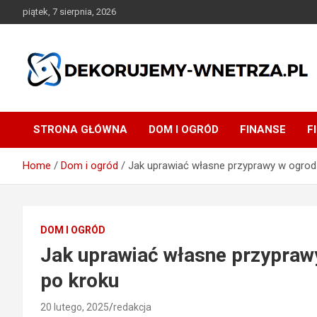
Skip
piątek, 7 sierpnia, 2026
to
content
dekorujemy-wnetrza.pl
STRONA GŁÓWNA
DOM I OGRÓD
FINANSE
F
Home
Dom i ogród
Jak uprawiać własne przyprawy w ogrodz
DOM I OGRÓD
Jak uprawiać własne przypraw
po kroku
20 lutego, 2025
redakcja