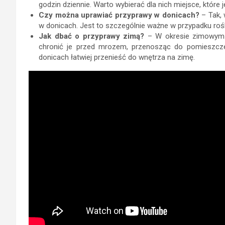
godzin dziennie. Warto wybierać dla nich miejsce, które
Czy można uprawiać przyprawy w donicach?
– Tak, 
w donicach. Jest to szczególnie ważne w przypadku roślin
Jak dbać o przyprawy zimą?
– W okresie zimowym 
chronić je przed mrozem, przenosząc do pomieszczeń
donicach łatwiej przenieść do wnętrza na zimę.