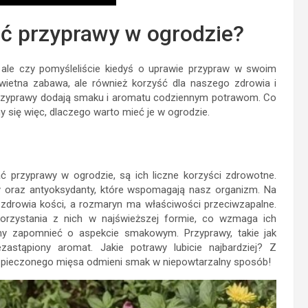
ć przyprawy w ogrodzie?
ale czy pomyśleliście kiedyś o uprawie przypraw w swoim
ietna zabawa, ale również korzyść dla naszego zdrowia i
 przyprawy dodają smaku i aromatu codziennym potrawom. Co
y się więc, dlaczego warto mieć je w ogrodzie.
e
 przyprawy w ogrodzie, są ich liczne korzyści zdrowotne.
y oraz antyoksydanty, które wspomagają nasz organizm. Na
a zdrowia kości, a rozmaryn ma właściwości przeciwzapalne.
orzystania z nich w najświeższej formie, co wzmaga ich
my zapomnieć o aspekcie smakowym. Przyprawy, takie jak
zastąpiony aromat. Jakie potrawy lubicie najbardziej? Z
y pieczonego mięsa odmieni smak w niepowtarzalny sposób!