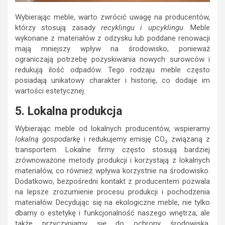
Wybierając meble, warto zwrócić uwagę na producentów,
którzy stosują zasady
recyklingu i upcyklingu
. Meble
wykonane z materiałów z odzysku lub poddane renowacji
mają mniejszy wpływ na środowisko, ponieważ
ograniczają potrzebę pozyskiwania nowych surowców i
redukują ilość odpadów. Tego rodzaju meble często
posiadają unikatowy charakter i historię, co dodaje im
wartości estetycznej.
5. Lokalna produkcja
Wybierając meble od lokalnych producentów, wspieramy
lokalną gospodarkę
i redukujemy emisję CO₂ związaną z
transportem. Lokalne firmy często stosują bardziej
zrównoważone metody produkcji i korzystają z lokalnych
materiałów, co również wpływa korzystnie na środowisko.
Dodatkowo, bezpośredni kontakt z producentem pozwala
na lepsze zrozumienie procesu produkcji i pochodzenia
materiałów. Decydując się na ekologiczne meble, nie tylko
dbamy o estetykę i funkcjonalność naszego wnętrza, ale
także przyczyniamy się do ochrony środowiska.