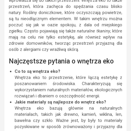
wprowadza się do takich przestrzeni. Wnętrza eko to także
przestrzeń, która zachęca do spędzania czasu blisko
natury. Rośliny doniczkowe, które oczyszczają powietrze,
są tu nieodłącznym elementem. W takim wnętrzu można
poczuć się jak w oazie spokoju, z dala od miejskiego
zgiełku. Często pojawiają się także
naturalne tkaniny
, które
mają na celu nie tylko estetykę, ale również wpływ na
zdrowie domowników, tworząc przestrzeń przyjazną dla
osób z alergiami czy wrażliwą skórą.
Najczęstsze pytania o wnętrza eko
Co to są wnętrza eko?
Wnętrza eko to przestrzenie, które łączą estetykę z
poszanowaniem środowiska. Charakteryzują się
wykorzystaniem naturalnych materiałów, ekologicznych
rozwiązań i dbaniem o oszczędność energii.
Jakie materiały są najlepsze do wnętrz eko?
Wnętrza eko bazują głównie na naturalnych
materiałach, takich jak drewno, kamień, wiklina, len,
bawełna czy szkło. Ważne jest, by były to materiały
pozyskiwane w sposób zrównoważony i przyjazny dla