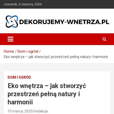
Skip
czwartek, 6 sierpnia, 2026
to
content
dekorujemy-wnetrza.pl
Home
Dom i ogród
Eko wnętrza – jak stworzyć przestrzeń pełną natury i harmonii
DOM I OGRÓD
Eko wnętrza – jak stworzyć
przestrzeń pełną natury i
harmonii
10 marca, 2025
redakcja