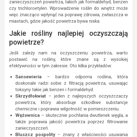
zanieczyszczeń powietrza, takich jak formaldehyd, benzen
czy trichloroetylen. Wprowadzenie roślin do wnętrz może
więc znacząco wpłynąć na poprawę zdrowia, zwłaszcza w
miastach, gdzie jakość powietrza bywa niska.
Jakie rośliny najlepiej oczyszczają
powietrze?
Jeśli zależy nam na oczyszczeniu powietrza, warto
postawić na rośliny, które znane są z wysokiej
efektywności w tym zakresie. Oto kilka przykładów:
Sansewieria
– bardzo odporna roślina, która
doskonale radzi sobie z filtracją powietrza, usuwając
toksyny takie jak benzen i formaldehyd.
Skrzydłokwiat
– jeden z najlepszych oczyszczaczy
powietrza, który absorbuje szkodliwe substancje
chemiczne i poprawia wilgotność w pomieszczeniu.
Wężownica
– skutecznie pochłania dwutlenek węgla, a
także poprawia jakość powietrza poprzez filtrowanie
zanieczyszczeń.
Bluszcz pospolity
– znany z właściwości usuwania