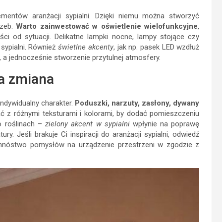
ementów aranżacji sypialni. Dzięki niemu można stworzyć
rzeb.
Warto zainwestować w oświetlenie wielofunkcyjne
,
ci od sytuacji. Delikatne lampki nocne, lampy stojące czy
 sypialni. Również
świetlne akcenty
, jak np. pasek LED wzdłuż
, a jednocześnie stworzenie przytulnej atmosfery.
ka zmiana
indywidualny charakter.
Poduszki, narzuty, zasłony, dywany
ć z różnymi teksturami i kolorami, by dodać pomieszczeniu
o roślinach –
zielony akcent w sypialni
wpłynie na poprawę
y. Jeśli brakuje Ci inspiracji do aranżacji sypialni, odwiedź
 mnóstwo pomysłów na urządzenie przestrzeni w zgodzie z