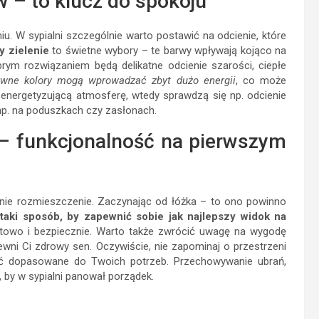
 – to klucz do spokoju
 W sypialni szczególnie warto postawić na odcienie, które
y zielenie
to świetne wybory – te barwy wpływają kojąco na
brym rozwiązaniem będą delikatne odcienie szarości, ciepłe
ywne kolory mogą wprowadzać zbyt dużo energii
, co może
 energetyzującą atmosferę, wtedy sprawdzą się np. odcienie
, np. na poduszkach czy zasłonach.
 – funkcjonalność na pierwszym
dnie rozmieszczenie. Zaczynając od łóżka – to ono powinno
taki sposób, by zapewnić sobie jak najlepszy widok na
rtowo i bezpiecznie. Warto także zwrócić uwagę na wygodę
ewni Ci zdrowy sen. Oczywiście, nie zapominaj o przestrzeni
 dopasowane do Twoich potrzeb. Przechowywanie ubrań,
, by w sypialni panował porządek.