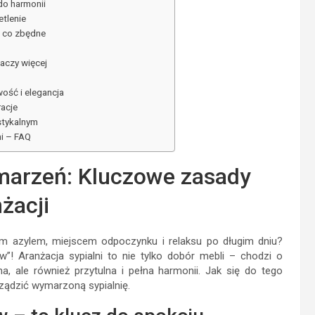
 do harmonii
tlenie
, co zbędne
naczy więcej
wość i elegancja
racje
ustykalnym
ni – FAQ
 marzeń: Kluczowe zasady
żacji
ym azylem, miejscem odpoczynku i relaksu po długim dniu?
”! Aranżacja sypialni to nie tylko dobór mebli – chodzi o
na, ale również przytulna i pełna harmonii. Jak się do tego
ządzić wymarzoną sypialnię.