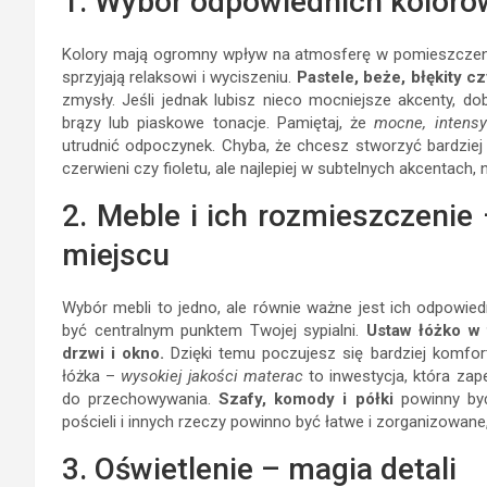
1. Wybór odpowiednich kolorów
Kolory mają ogromny wpływ na atmosferę w pomieszczeniu.
sprzyjają relaksowi i wyciszeniu.
Pastele, beże, błękity cz
zmysły. Jeśli jednak lubisz nieco mocniejsze akcenty, do
brązy lub piaskowe tonacje. Pamiętaj, że
mocne, intens
utrudnić odpoczynek. Chyba, że chcesz stworzyć bardziej
czerwieni czy fioletu, ale najlepiej w subtelnych akcentach
2. Meble i ich rozmieszczenie
miejscu
Wybór mebli to jedno, ale równie ważne jest ich odpowie
być centralnym punktem Twojej sypialni.
Ustaw łóżko w 
drzwi i okno.
Dzięki temu poczujesz się bardziej komfo
łóżka –
wysokiej jakości materac
to inwestycja, która zap
do przechowywania.
Szafy, komody i półki
powinny być
pościeli i innych rzeczy powinno być łatwe i zorganizowane
3. Oświetlenie – magia detali