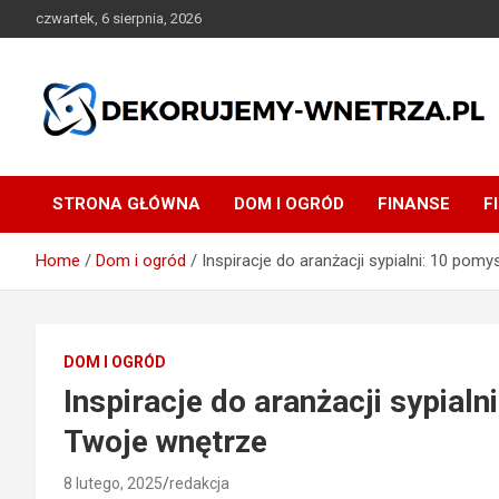
Skip
czwartek, 6 sierpnia, 2026
to
content
dekorujemy-wnetrza.pl
STRONA GŁÓWNA
DOM I OGRÓD
FINANSE
F
Home
Dom i ogród
Inspiracje do aranżacji sypialni: 10 pom
DOM I OGRÓD
Inspiracje do aranżacji sypial
Twoje wnętrze
8 lutego, 2025
redakcja