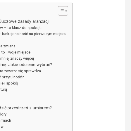
Kluczowe zasady aranżacji
w – to klucz do spokoju
 – funkcjonalność na pierwszym miejscu
ka zmiana
– to Twoje miejsce
 mniej znaczy więcej
lnię: Jakie odcienie wybrać?
tóra zawsze się sprawdza
ć przytulność?
e i spokój
turą
ądzić przestrzeń z umiarem?
lory
formach
ów