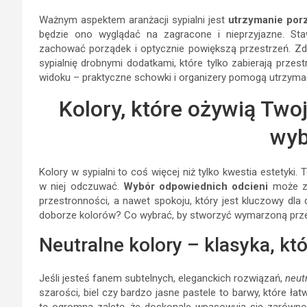
Ważnym aspektem aranżacji sypialni jest
utrzymanie por
będzie ono wyglądać na zagracone i nieprzyjazne. St
zachować porządek i optycznie powiększą przestrzeń. Zdec
sypialnię drobnymi dodatkami, które tylko zabierają przes
widoku – praktyczne schowki i organizery pomogą utrzymać
Kolory, które ożywią Twoj
wyb
Kolory w sypialni to coś więcej niż tylko kwestia estetyki
w niej odczuwać.
Wybór odpowiednich odcieni
może zm
przestronności, a nawet spokoju, który jest kluczowy dla
doborze kolorów? Co wybrać, by stworzyć wymarzoną prz
Neutralne kolory – klasyka, k
Jeśli jesteś fanem subtelnych, eleganckich rozwiązań,
neut
szarości, biel czy bardzo jasne pastele to barwy, które ł
tę ogromną zaletę, że doskonale wpasowują się zarówno 