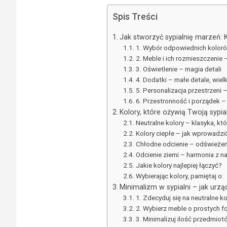
Spis Treści
Jak stworzyć sypialnię marzeń: 
1. Wybór odpowiednich koloró
2. Meble i ich rozmieszczenie
3. Oświetlenie – magia detali
4. Dodatki – małe detale, wiel
5. Personalizacja przestrzeni 
6. Przestronność i porządek –
Kolory, które ożywią Twoją sypia
Neutralne kolory – klasyka, k
Kolory ciepłe – jak wprowadzi
Chłodne odcienie – odświeżeni
Odcienie ziemi – harmonia z na
Jakie kolory najlepiej łączyć?
Wybierając kolory, pamiętaj o:
Minimalizm w sypialni – jak urz
1. Zdecyduj się na neutralne ko
2. Wybierz meble o prostych 
3. Minimalizuj ilość przedmiot