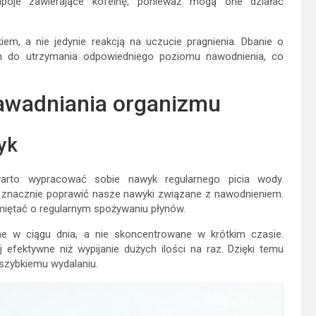
poje zawierające kofeinę, ponieważ mogą one działać
m, a nie jedynie reakcją na uczucie pragnienia. Dbanie o
em do utrzymania odpowiedniego poziomu nawodnienia, co
awadniania organizmu
yk
arto wypracować sobie nawyk regularnego picia wody.
 znacznie poprawić nasze nawyki związane z nawodnieniem.
miętać o regularnym spożywaniu płynów.
ne w ciągu dnia, a nie skoncentrowane w krótkim czasie.
j efektywne niż wypijanie dużych ilości na raz. Dzięki temu
szybkiemu wydalaniu.