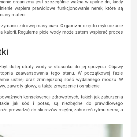
enie organizmu jest szczególnie ważna w upalne dni, kiedy
nienie wspiera prawidłowe funkcjonowanie nerek, które są
miany materii.
rzymaniu zdrowej masy ciała.
Organizm
często myli uczucie
a kalorii. Regularne picie wody może zatem wspierać proces
tki
byt dużej utraty wody w stosunku do jej spożycia. Objawy
topnia zaawansowania tego stanu. W początkowej fazie
amie ustnej oraz zmniejszoną ilość wydalanego moczu. W
y, zawroty głowy, a także zmęczenie i osłabienie.
poważnych konsekwencji zdrowotnych, takich jak zaburzenia
y, takie jak sód i potas, są niezbędne do prawidłowego
może prowadzić do skurczów mięśni, zaburzeń rytmu serca, a