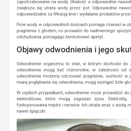
zapotrzebowanie na wodę. Dbałość o odpowiednie nawodni
zwiększa się utrata wody przez pot. Odpowiednie nawod
odpowiedzialne za filtrację krwi i wydalanie produktów prze
Picie wody w odpowiednich ilościach pomaga również w ut
pragnienia z głodem, co prowadzi do nadmiernego spożyci
odchudzania, pomagając kontrolować apetyt.
Objawy odwodnienia i jego sku
Odwodnienie organizmu to stan, w którym dochodzi do z
odwodnienia mogą być różnorodne, w zależności od s
odwodnienia możemy odczuwać pragnienie, suchość w j
miarę pogłębiania się odwodnienia, mogą wystąpić bóle głow
W ciężkich przypadkach, odwodnienie może prowadzić do 
elektrolitowe, które mogą zagrażać życiu. Elektrolit
funkcjonowania mięśni i nerwów. Ich utrata wraz z wodą 
nawet śpiączki.