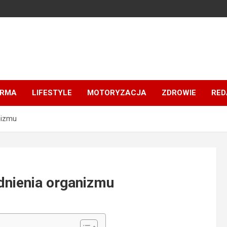
IRMA
LIFESTYLE
MOTORYZACJA
ZDROWIE
RED
nizmu
dnienia organizmu