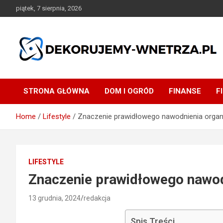
Skip
piątek, 7 sierpnia, 2026
to
content
dekorujemy-wnetrza.pl
STRONA GŁÓWNA
DOM I OGRÓD
FINANSE
F
Home
Lifestyle
Znaczenie prawidłowego nawodnienia orga
LIFESTYLE
Znaczenie prawidłowego nawo
13 grudnia, 2024
redakcja
Spis Treści