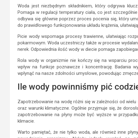
Woda jest niezbędnym składnikiem, który odgrywa kluc
Pomaga w regulacji temperatury ciała, co jest szczególn
odbywa się głównie poprzez proces pocenia się, który um
do prawidłowego funkcjonowania układu krążenia, ułatwiaj
Picie wody wspomaga procesy trawienne, ułatwiając rozp
pokarmowym. Woda uczestniczy także w procesie wydalania
nerek. Odpowiednia ilość wody w diecie pomaga zapobiegać
Rola wody w organizmie nie kończy się na wsparciu proc
wpływ na funkcje poznawcze i koncentrację. Badania wy
wpłynąć na nasze zdolności umysłowe, powodując zmęczen
Ile wody powinniśmy pić codzi
Zapotrzebowanie na wodę różni się w zależności od wielu c
oraz warunki klimatyczne. Ogólnie przyjmuje się, że dorosł
zapotrzebowanie na płyny może być wyższe w przypadku
klimacie.
Warto pamiętać, że nie tylko woda, ale również inne płyny