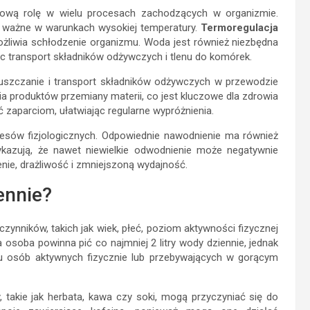
zową rolę w wielu procesach zachodzących w organizmie.
ie ważne w warunkach wysokiej temperatury.
Termoregulacja
ożliwia schłodzenie organizmu. Woda jest również niezbędna
ąc transport składników odżywczych i tlenu do komórek.
uszczanie i transport składników odżywczych w przewodzie
 produktów przemiany materii, co jest kluczowe dla zdrowia
 zaparciom, ułatwiając regularne wypróżnienia.
esów fizjologicznych. Odpowiednie nawodnienie ma również
kazują, że nawet niewielkie odwodnienie może negatywnie
ie, drażliwość i zmniejszoną wydajność.
ennie?
zynników, takich jak wiek, płeć, poziom aktywności fizycznej
a osoba powinna pić co najmniej 2 litry wody dziennie, jednak
 osób aktywnych fizycznie lub przebywających w gorącym
, takie jak herbata, kawa czy soki, mogą przyczyniać się do