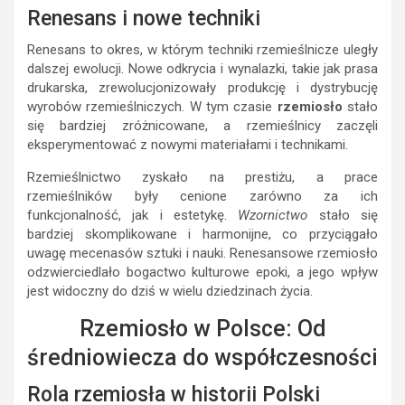
Renesans i nowe techniki
Renesans to okres, w którym techniki rzemieślnicze uległy
dalszej ewolucji. Nowe odkrycia i wynalazki, takie jak prasa
drukarska, zrewolucjonizowały produkcję i dystrybucję
wyrobów rzemieślniczych. W tym czasie
rzemiosło
stało
się bardziej zróżnicowane, a rzemieślnicy zaczęli
eksperymentować z nowymi materiałami i technikami.
Rzemieślnictwo zyskało na prestiżu, a prace
rzemieślników były cenione zarówno za ich
funkcjonalność, jak i estetykę.
Wzornictwo
stało się
bardziej skomplikowane i harmonijne, co przyciągało
uwagę mecenasów sztuki i nauki. Renesansowe rzemiosło
odzwierciedlało bogactwo kulturowe epoki, a jego wpływ
jest widoczny do dziś w wielu dziedzinach życia.
Rzemiosło w Polsce: Od
średniowiecza do współczesności
Rola rzemiosła w historii Polski