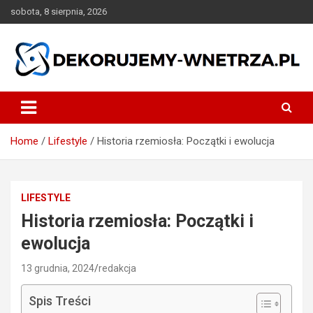
Skip
sobota, 8 sierpnia, 2026
to
content
dekorujemy-wnetrza.pl
Home
Lifestyle
Historia rzemiosła: Początki i ewolucja
LIFESTYLE
Historia rzemiosła: Początki i
ewolucja
13 grudnia, 2024
redakcja
Spis Treści