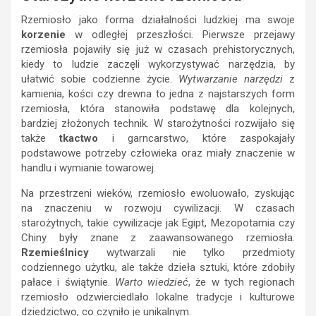
Rzemiosło jako forma działalności ludzkiej ma swoje
korzenie
w odległej przeszłości. Pierwsze przejawy
rzemiosła pojawiły się już w czasach prehistorycznych,
kiedy to ludzie zaczęli wykorzystywać narzędzia, by
ułatwić sobie codzienne życie.
Wytwarzanie narzędzi
z
kamienia, kości czy drewna to jedna z najstarszych form
rzemiosła, która stanowiła podstawę dla kolejnych,
bardziej złożonych technik. W starożytności rozwijało się
także
tkactwo
i garncarstwo, które zaspokajały
podstawowe potrzeby człowieka oraz miały znaczenie w
handlu i wymianie towarowej.
Na przestrzeni wieków, rzemiosło ewoluowało, zyskując
na znaczeniu w rozwoju cywilizacji. W czasach
starożytnych, takie cywilizacje jak Egipt, Mezopotamia czy
Chiny były znane z zaawansowanego rzemiosła.
Rzemieślnicy
wytwarzali nie tylko przedmioty
codziennego użytku, ale także dzieła sztuki, które zdobiły
pałace i świątynie.
Warto wiedzieć
, że w tych regionach
rzemiosło odzwierciedlało lokalne tradycje i kulturowe
dziedzictwo, co czyniło je unikalnym.