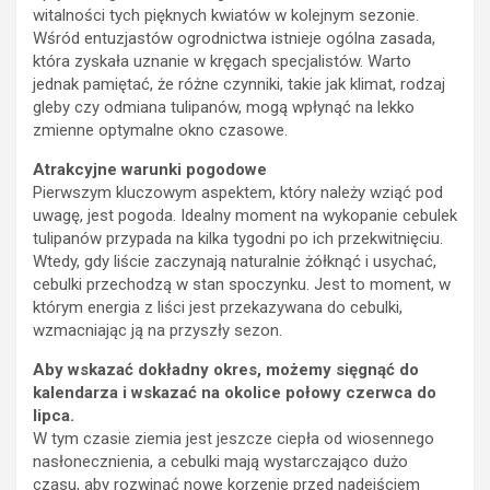
witalności tych pięknych kwiatów w kolejnym sezonie.
Wśród entuzjastów ogrodnictwa istnieje ogólna zasada,
która zyskała uznanie w kręgach specjalistów. Warto
jednak pamiętać, że różne czynniki, takie jak klimat, rodzaj
gleby czy odmiana tulipanów, mogą wpłynąć na lekko
zmienne optymalne okno czasowe.
Atrakcyjne warunki pogodowe
Pierwszym kluczowym aspektem, który należy wziąć pod
uwagę, jest pogoda. Idealny moment na wykopanie cebulek
tulipanów przypada na kilka tygodni po ich przekwitnięciu.
Wtedy, gdy liście zaczynają naturalnie żółknąć i usychać,
cebulki przechodzą w stan spoczynku. Jest to moment, w
którym energia z liści jest przekazywana do cebulki,
wzmacniając ją na przyszły sezon.
Aby wskazać dokładny okres, możemy sięgnąć do
kalendarza i wskazać na okolice połowy czerwca do
lipca.
W tym czasie ziemia jest jeszcze ciepła od wiosennego
nasłonecznienia, a cebulki mają wystarczająco dużo
czasu, aby rozwinąć nowe korzenie przed nadejściem