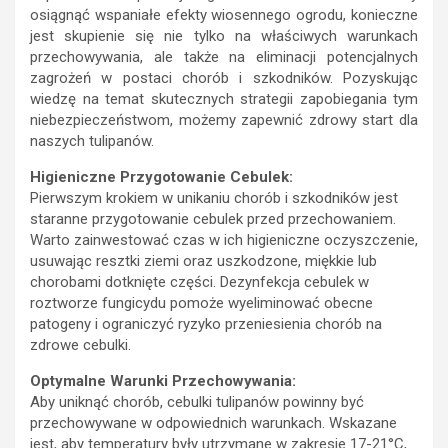
osiągnąć wspaniałe efekty wiosennego ogrodu, konieczne
jest skupienie się nie tylko na właściwych warunkach
przechowywania, ale także na eliminacji potencjalnych
zagrożeń w postaci chorób i szkodników. Pozyskując
wiedzę na temat skutecznych strategii zapobiegania tym
niebezpieczeństwom, możemy zapewnić zdrowy start dla
naszych tulipanów.
Higieniczne Przygotowanie Cebulek:
Pierwszym krokiem w unikaniu chorób i szkodników jest
staranne przygotowanie cebulek przed przechowaniem.
Warto zainwestować czas w ich higieniczne oczyszczenie,
usuwając resztki ziemi oraz uszkodzone, miękkie lub
chorobami dotknięte części. Dezynfekcja cebulek w
roztworze fungicydu pomoże wyeliminować obecne
patogeny i ograniczyć ryzyko przeniesienia chorób na
zdrowe cebulki.
Optymalne Warunki Przechowywania:
Aby uniknąć chorób, cebulki tulipanów powinny być
przechowywane w odpowiednich warunkach. Wskazane
jest, aby temperatury były utrzymane w zakresie 17-21°C,