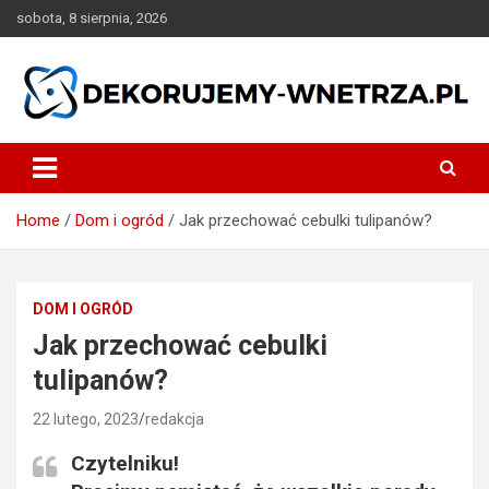
Skip
sobota, 8 sierpnia, 2026
to
content
dekorujemy-wnetrza.pl
Home
Dom i ogród
Jak przechować cebulki tulipanów?
DOM I OGRÓD
Jak przechować cebulki
tulipanów?
22 lutego, 2023
redakcja
Czytelniku!