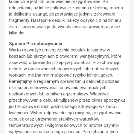
konieczne jest ich odpowiednie przygotowanie. Po
odczekaniu, aż liście całkowicie zaschną i zżółkną, można
je delikatnie usunąć, pozostawiając jedynie zdrewniałe
fragmenty. Następnie cebulki należy oczyścić z nadmiaru
ziemi i pozostawić je do wyschnięcia na powietrzu przez
kilka dni.
Sposób Przechowywania
Warto rozważyć umieszczenie cebulek tulipanów w
koszach lub skrzyniach z otworami wentylacyjnymi, które
zapewnią odpowiedni przepływ powietrza. Przechowując
cebulki w opakowaniach papierowych lub materiałowych
workach, można minimalizować ryzyko ich gnijących.
Pamiętajmy o regularnym sprawdzaniu cebulek podczas
okresu przechowywania i usuwaniu ewentualnych
uszkodzonych lub zgniłych egzemplarzy. Właściwe
przechowywanie cebulek tulipanów przez okres spoczynku
jest kluczowe dla ich późniejszego zdrowego wzrostu i
kwitnienia. Wybór odpowiedniego miejsca, przygotowanie
cebulek oraz utrzymanie stabilnych warunków
temperaturowych i wilgotnościowych to istotne czynniki
wpływające na sukces tego procesu. Pamiętając o tych