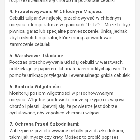
rozprzestrzeniania się chorób na pozostałe cebulki.
4. Przechowywanie W Chłodnym Miejscu:
Cebulki tulipanów najlepiej przechowywać w chłodnym
miejscu o temperaturze w granicach 10-15°C. Może to być
piwnica, garaż lub specjalne pomieszczenie. Unikaj jednak
zbyt niskich temperatur, które mogą spowodować
zamrożenie cebulek.
5. Warstwowe Układanie:
Podczas przechowywania układaj cebulki w warstwach,
oddzielając je papierem lub materiałem oddychającym. To
pomoże uniknąć przylegania i ewentualnego gnicia cebulek.
6. Kontrola Wilgotności:
Monitoruj poziom wilgotności w przechowywanym
miejscu. Wilgotne środowisko może sprzyjać rozwojowi
chorób i pleśni. Upewnij się, że powietrze jest dobrze
cyrkulowane, aby zapobiec zbieraniu wilgoci.
7. Ochrona Przed Szkodnikami:
Zabezpiecz przechowywane cebulki przed szkodnikami,
takimi jak myszy czy krety. Możesz to zrobić poprzez