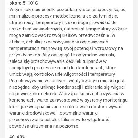
około 5-10°C
W tym zakresie cebulki pozostają w stanie spoczynku, co
minimalizuje procesy metaboliczne, a co za tym idzie,
utratę masy. Temperatury niższe mogą prowadzić do
uszkodzeń wewnętrznych, natomiast temperatury wyższe
mogą zainicjować rozwój kiełków przedwcześnie. W
efekcie, cebulki przechowywane w odpowiednich
temperaturach zachowują swój potencjał wzrostowy na
przyszły sezon. Aby osiągnąć te optymalne warunki,
zaleca się przechowywanie cebulek tulipanów w
specjalnych pomieszczeniach lub kontenerach, które
umożliwiają kontrolowanie wilgotności i temperatury.
Przechowywanie w suchym i wentylowanym miejscu jest
niezbędne, aby uniknąć kondensacji i zbierania się wilgoci
na powierzchni cebulek. W przypadku przechowywania w
kontenerach, warto zainwestować w systemy monitoringu,
które pozwolą na bieżąco kontrolować i dostosowywać
warunki środowiskowe. , optymalne warunki
przechowywania cebulek tulipanów to wilgotność
powietrza utrzymana na poziomie
40-60%