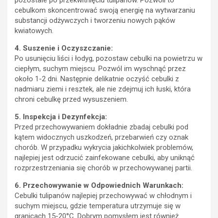
pozostałe po przekwitnięciu tulipanów. Pozwoli to
cebulkom skoncentrować swoją energię na wytwarzaniu
substancji odżywczych i tworzeniu nowych pąków
kwiatowych.
4. Suszenie i Oczyszczanie:
Po usunięciu liści i łodyg, pozostaw cebulki na powietrzu w
ciepłym, suchym miejscu. Pozwól im wyschnąć przez
około 1-2 dni. Następnie delikatnie oczyść cebulki z
nadmiaru ziemi i resztek, ale nie zdejmuj ich łuski, która
chroni cebulkę przed wysuszeniem.
5. Inspekcja i Dezynfekcja:
Przed przechowywaniem dokładnie zbadaj cebulki pod
kątem widocznych uszkodzeń, przebarwień czy oznak
chorób. W przypadku wykrycia jakichkolwiek problemów,
najlepiej jest odrzucić zainfekowane cebulki, aby uniknąć
rozprzestrzeniania się chorób w przechowywanej partii.
6. Przechowywanie w Odpowiednich Warunkach:
Cebulki tulipanów najlepiej przechowywać w chłodnym i
suchym miejscu, gdzie temperatura utrzymuje się w
granicach 15-20°C. Dobrym pomysłem jest również