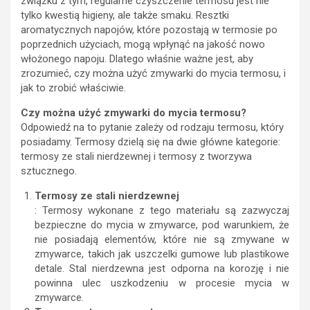
związku z tym, regularne czyszczenie termosu jest nie
tylko kwestią higieny, ale także smaku. Resztki
aromatycznych napojów, które pozostają w termosie po
poprzednich użyciach, mogą wpłynąć na jakość nowo
włożonego napoju. Dlatego właśnie ważne jest, aby
zrozumieć, czy można użyć zmywarki do mycia termosu, i
jak to zrobić właściwie.
Czy można użyć zmywarki do mycia termosu?
Odpowiedź na to pytanie zależy od rodzaju termosu, który
posiadamy. Termosy dzielą się na dwie główne kategorie:
termosy ze stali nierdzewnej i termosy z tworzywa
sztucznego.
Termosy ze stali nierdzewnej
: Termosy wykonane z tego materiału są zazwyczaj
bezpieczne do mycia w zmywarce, pod warunkiem, że
nie posiadają elementów, które nie są zmywane w
zmywarce, takich jak uszczelki gumowe lub plastikowe
detale. Stal nierdzewna jest odporna na korozję i nie
powinna ulec uszkodzeniu w procesie mycia w
zmywarce.