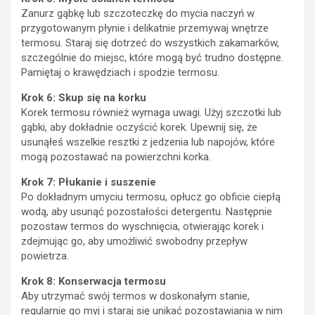
Zanurz gąbkę lub szczoteczkę do mycia naczyń w
przygotowanym płynie i delikatnie przemywaj wnętrze
termosu. Staraj się dotrzeć do wszystkich zakamarków,
szczególnie do miejsc, które mogą być trudno dostępne.
Pamiętaj o krawędziach i spodzie termosu.
Krok 6: Skup się na korku
Korek termosu również wymaga uwagi. Użyj szczotki lub
gąbki, aby dokładnie oczyścić korek. Upewnij się, że
usunąłeś wszelkie resztki z jedzenia lub napojów, które
mogą pozostawać na powierzchni korka.
Krok 7: Płukanie i suszenie
Po dokładnym umyciu termosu, opłucz go obficie ciepłą
wodą, aby usunąć pozostałości detergentu. Następnie
pozostaw termos do wyschnięcia, otwierając korek i
zdejmując go, aby umożliwić swobodny przepływ
powietrza.
Krok 8: Konserwacja termosu
Aby utrzymać swój termos w doskonałym stanie,
regularnie go myj i staraj się unikać pozostawiania w nim