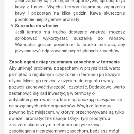
Jeśli zapachy są szczególnie uporczywe, spróbuj użyć
kawy z fusami. Wypełnij termos fusami po zaparzeniu
kawy i pozostaw na kilka godzin. Kawa skutecznie
pochłonie nieprzyjemne aromaty.
Suszarka do włosów:
Jeśli termos ma trudno dostępne wnętrze, możesz
spróbować wykorzystać suszarkę do włosów.
Wdmuchaj gorące powietrze do środka termosu, aby
przyspieszyć odparowanie niepożądanych zapachów.
Zapobieganie nieprzyjemnym zapachom w termosie
Aby uniknąć problemu z zapachami w przyszłości, warto
pamiętać o regularnym czyszczeniu termosu po każdym
użyciu. Mycie go ręcznie z użyciem detergentu i wody
pozwoli zachować świeżość i czystość. Dodatkowo, warto
zastanowić się nad inwestycją w termosy o
antybakteryjnym wnętrzu, które ograniczają rozwijanie się
niepożądanych mikroorganizmów. Wnętrze termosu
powinno być miejscem, w którym przechowywane są tylko
świeże i aromatyczne napoje. Dzięki tym prostym, a
zarazem skutecznym metodom oczyszczania i
zapobiegania nieprzyjemnym zapachom, będziesz mógł