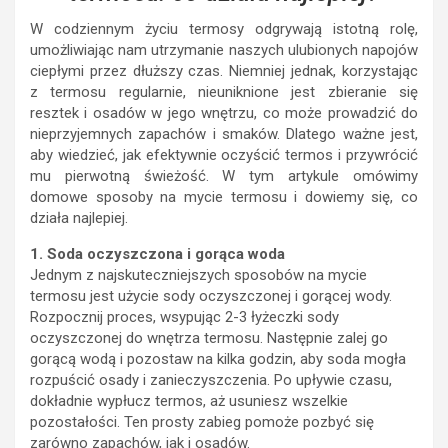
W codziennym życiu termosy odgrywają istotną rolę,
umożliwiając nam utrzymanie naszych ulubionych napojów
ciepłymi przez dłuższy czas. Niemniej jednak, korzystając
z termosu regularnie, nieuniknione jest zbieranie się
resztek i osadów w jego wnętrzu, co może prowadzić do
nieprzyjemnych zapachów i smaków. Dlatego ważne jest,
aby wiedzieć, jak efektywnie oczyścić termos i przywrócić
mu pierwotną świeżość. W tym artykule omówimy
domowe sposoby na mycie termosu i dowiemy się, co
działa najlepiej.
1. Soda oczyszczona i gorąca woda
Jednym z najskuteczniejszych sposobów na mycie
termosu jest użycie sody oczyszczonej i gorącej wody.
Rozpocznij proces, wsypując 2-3 łyżeczki sody
oczyszczonej do wnętrza termosu. Następnie zalej go
gorącą wodą i pozostaw na kilka godzin, aby soda mogła
rozpuścić osady i zanieczyszczenia. Po upływie czasu,
dokładnie wypłucz termos, aż usuniesz wszelkie
pozostałości. Ten prosty zabieg pomoże pozbyć się
zarówno zapachów, jak i osadów.