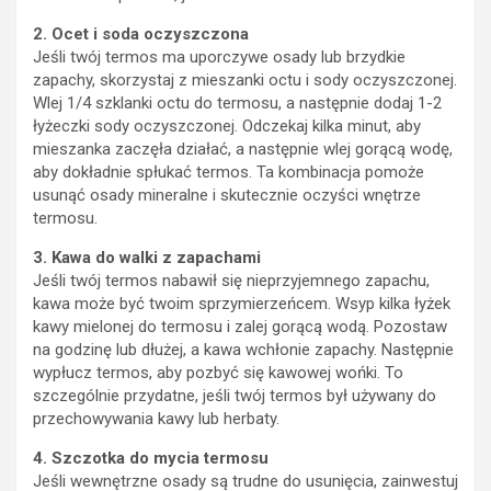
2. Ocet i soda oczyszczona
Jeśli twój termos ma uporczywe osady lub brzydkie
zapachy, skorzystaj z mieszanki octu i sody oczyszczonej.
Wlej 1/4 szklanki octu do termosu, a następnie dodaj 1-2
łyżeczki sody oczyszczonej. Odczekaj kilka minut, aby
mieszanka zaczęła działać, a następnie wlej gorącą wodę,
aby dokładnie spłukać termos. Ta kombinacja pomoże
usunąć osady mineralne i skutecznie oczyści wnętrze
termosu.
3. Kawa do walki z zapachami
Jeśli twój termos nabawił się nieprzyjemnego zapachu,
kawa może być twoim sprzymierzeńcem. Wsyp kilka łyżek
kawy mielonej do termosu i zalej gorącą wodą. Pozostaw
na godzinę lub dłużej, a kawa wchłonie zapachy. Następnie
wypłucz termos, aby pozbyć się kawowej wońki. To
szczególnie przydatne, jeśli twój termos był używany do
przechowywania kawy lub herbaty.
4. Szczotka do mycia termosu
Jeśli wewnętrzne osady są trudne do usunięcia, zainwestuj