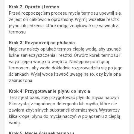
Krok 2: Opróżnij termos
Przed rozpoczęciem procesu mycia termosu upewnij się,
że jest on całkowicie opróżniony. Wyjmij wszelkie resztki
płynu lub jedzenia, które mogą znajdować się wewnątrz
termosu.
Krok 3: Rozpocznij od płukania
Najpierw należy opłukać termos ciepłą wodą, aby usunąć
luźne zanieczyszczenia i resztki. Otwórz korek termosu i
wsyp ciepłą wodę do wnętrza. Następnie potrząsaj
termosem, aby woda dokładnie rozprowadziła się po jego
ściankach. Wylej wodę i zwróć uwagę na to, czy była ona
zabrudzona.
Krok 4: Przygotowanie płynu do mycia
Teraz jest czas, aby przygotować płyn do mycia naczyń.
Skorzystaj z łagodnego detergentu lub mydła, które nie
zawiera zbyt silnych substancji chemicznych. Wystarczy
kilka kropel płynu do mycia naczyń w połączeniu z ciepłą
wodą.
Krok 5: Mycie ścianek termosu