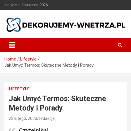
Skip
niedziela, 9 sierpnia, 2026
to
content
dekorujemy-wnetrza.pl
Home
Lifestyle
Jak Umyć Termos: Skuteczne Metody i Porady
LIFESTYLE
Jak Umyć Termos: Skuteczne
Metody i Porady
23 lutego, 2023
redakcja
Czytelniku!