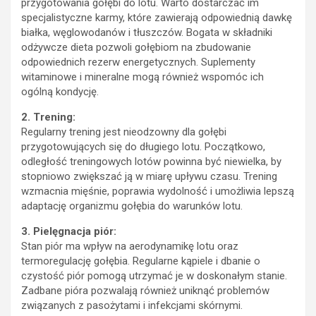
przygotowania gołębi do lotu. Warto dostarczać im
specjalistyczne karmy, które zawierają odpowiednią dawkę
białka, węglowodanów i tłuszczów. Bogata w składniki
odżywcze dieta pozwoli gołębiom na zbudowanie
odpowiednich rezerw energetycznych. Suplementy
witaminowe i mineralne mogą również wspomóc ich
ogólną kondycję.
2. Trening:
Regularny trening jest nieodzowny dla gołębi
przygotowujących się do długiego lotu. Początkowo,
odległość treningowych lotów powinna być niewielka, by
stopniowo zwiększać ją w miarę upływu czasu. Trening
wzmacnia mięśnie, poprawia wydolność i umożliwia lepszą
adaptację organizmu gołębia do warunków lotu.
3. Pielęgnacja piór:
Stan piór ma wpływ na aerodynamikę lotu oraz
termoregulację gołębia. Regularne kąpiele i dbanie o
czystość piór pomogą utrzymać je w doskonałym stanie.
Zadbane pióra pozwalają również uniknąć problemów
związanych z pasożytami i infekcjami skórnymi.