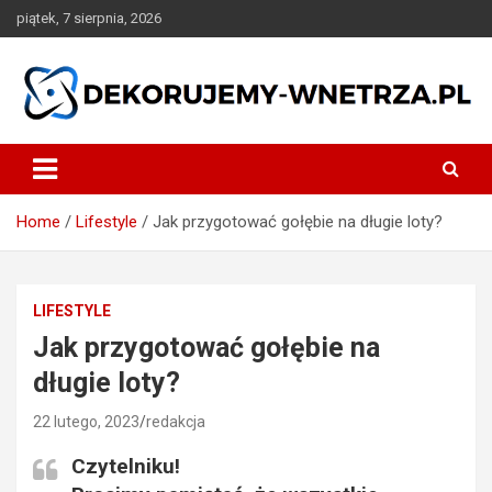
Skip
piątek, 7 sierpnia, 2026
to
content
dekorujemy-wnetrza.pl
Home
Lifestyle
Jak przygotować gołębie na długie loty?
LIFESTYLE
Jak przygotować gołębie na
długie loty?
22 lutego, 2023
redakcja
Czytelniku!