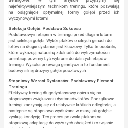
treningowe. W tym artykule przyjrzymy się
najefektywniejszym technikom treningu, które pozwalają
na osiągnięcie optymalnej formy gołębi przed ich
wyczynowymi lotami.
Selekcja Gołębi: Podstawa Sukcesu
Podstawowym etapem w treningu przed długimi lotami
jest selekcja gołębi. Wybór ptaków o silnych genach do
lotów na długie dystanse jest kluczowy. Tylko te osobniki,
które wykazują naturalną zdolność do wytrzymałości i
orientacji, powinny być wybrane do dalszych etapów
treningu. Wysoka przewaga genetyczna to fundament
budowy silnej drużyny gołębi pocztowych.
Stopniowy Wzrost Dystansów: Podstawowy Element
Treningu
Efektywny trening długodystansowy opiera się na
stopniowym zwiększaniu dystansów lotów. Początkowe
treningi zaczynają się od relatywnie krótkich odległości, a
następnie są stopniowo wydłużane w miarę jak gołębie
zyskują kondycję. Ten proces pozwala ptakom na
stopniową adaptację do wyższych obciążeń i rozwijanie