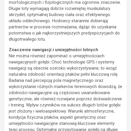
morfologicznych i fizjologicznych ma ogromne znaczenie.
Długie loty wymagają dobrze rozwiniętej muskulatury
skrzydeł, optymalnej budowy ciała oraz efektywnego
układu oddechowego. Hodowcy starannie dobierają
partnerów w procesie rozmnażania, dążąc do uzyskania
potomstwa o jak najkorzystniejszych predyspozycjach do
długotrwałego lotu.
Znaczenie nawigacji i umiejętności lotnych
Nie można również zapominać o umiejętnościach
nawigacyjnych gołębi. Choć technologie GPS i systemy
nawigacji są obecnie szeroko wykorzystywane, to wciąż
naturalna zdolność orientacji ptaków pełni kluczową rolę.
Badania nad percepcją pola magnetycznego oraz
wykorzystanie różnych markerów terenowych dowodzą, że
zdolności nawigacyjne są częściowo uwarunkowane
genetycznie, ale również rozwijane poprzez doświadczenie
i trening. Wpływ czynników na sukces długich lotów gołębi
jest złożony i wieloaspektowy. Warunki atmosferyczne,
kondycja fizyczna ptaków, aspekt genetyczny oraz
umiejętności nawigacyjne stanowią kluczowe elementy
tego procesu. Optymalne przygotowanie gołębi na długie