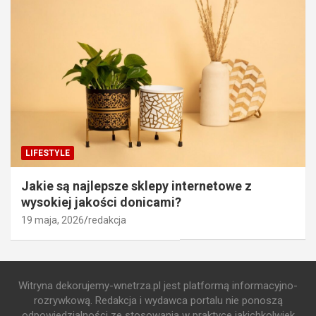
LIFESTYLE
Jakie są najlepsze sklepy internetowe z
wysokiej jakości donicami?
19 maja, 2026
redakcja
Witryna dekorujemy-wnetrza.pl jest platformą informacyjno-
rozrywkową. Redakcja i wydawca portalu nie ponoszą
odpowiedzialności ze stosowania w praktyce jakichkolwiek