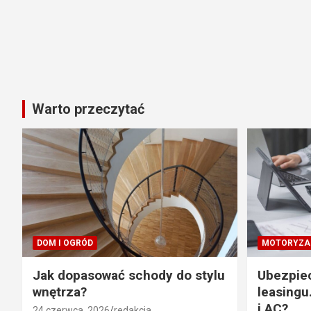
Warto przeczytać
DOM I OGRÓD
MOTORYZA
Jak dopasować schody do stylu
Ubezpie
wnętrza?
leasingu
i AC?
24 czerwca, 2026
redakcja