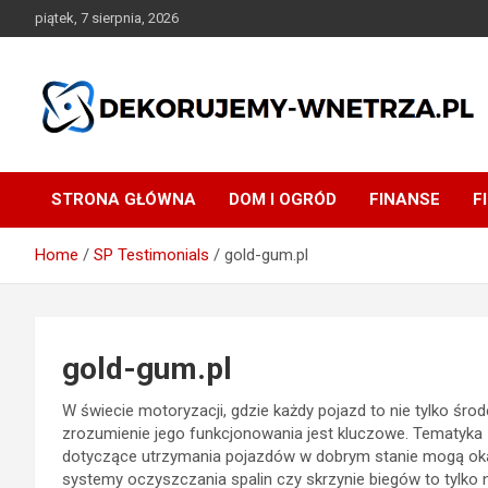
Skip
piątek, 7 sierpnia, 2026
to
content
dekorujemy-wnetrza.pl
STRONA GŁÓWNA
DOM I OGRÓD
FINANSE
F
Home
SP Testimonials
gold-gum.pl
gold-gum.pl
W świecie motoryzacji, gdzie każdy pojazd to nie tylko środe
zrozumienie jego funkcjonowania jest kluczowe. Tematyka z
dotyczące utrzymania pojazdów w dobrym stanie mogą oka
systemy oczyszczania spalin czy skrzynie biegów to tylko n