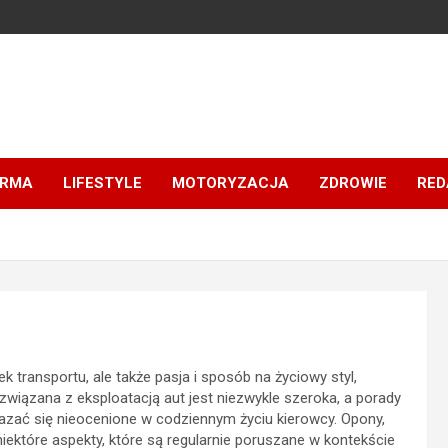
IRMA
LIFESTYLE
MOTORYZACJA
ZDROWIE
RED
k transportu, ale także pasja i sposób na życiowy styl,
wiązana z eksploatacją aut jest niezwykle szeroka, a porady
zać się nieocenione w codziennym życiu kierowcy. Opony,
iektóre aspekty, które są regularnie poruszane w kontekście