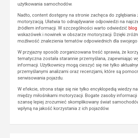
użytkowania samochodów.
Nadto, content dostępny na stronie zachęca do zgłębiania
motoryzacją. Ułatwia to odnajdywanie odpowiedzi na najczę
źródłem informacji. W szczególności warto odwiedzić
blog
wskazówek i nowinek w obszarze motoryzacji. Dzięki zróżn
możliwość znalezienia tematów odpowiednich dla swojego
W przyjazny sposób zorganizowana treść sprawia, że korzyst
tematyczna została starannie przemyślana, zapewniając w
informacji. Użytkownicy mogą cieszyć się nie tylko aktualn
przemyślanymi analizami oraz recenzjami, które są pomoc
serwisowania pojazdu.
W efekcie, strona staje się nie tylko encyklopedią wiedzy 
między miłośnikami motoryzacji. Bogate zasoby informacji
szansę lepiej zrozumieć skomplikowany świat samochodów. 
wpłyną na jakość korzystania z ich pojazdów.