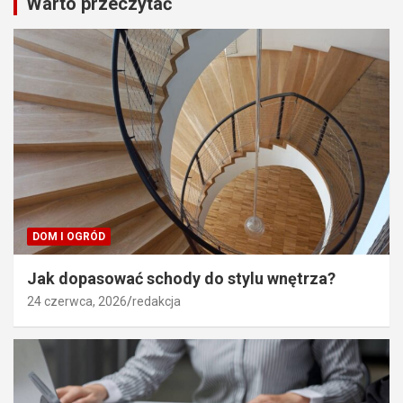
Warto przeczytać
DOM I OGRÓD
Jak dopasować schody do stylu wnętrza?
24 czerwca, 2026
redakcja