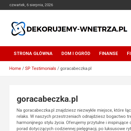
Skip
czwartek, 6 sierpnia, 2026
to
content
dekorujemy-wnetrza.pl
STRONA GŁÓWNA
DOM I OGRÓD
FINANSE
F
Home
SP Testimonials
goracabeczka.pl
goracabeczka.pl
Na goracabeczka.pl znajdziesz niezwykłe miejsce, które łąc
relaks. W naszych przestrzeniach odnajdziesz bogactwo tre
harmonijnego stylu życia. Oferujemy przytulne i inspirujące
porad dotyczących codziennej pielęgnacji, po luksusowe 