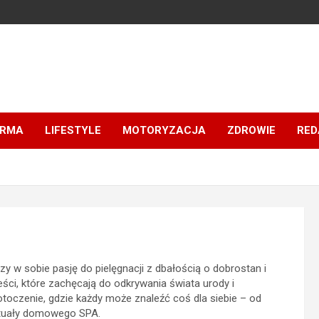
IRMA
LIFESTYLE
MOTORYZACJA
ZDROWIE
RED
zy w sobie pasję do pielęgnacji z dbałością o dobrostan i
ści, które zachęcają do odkrywania świata urody i
 otoczenie, gdzie każdy może znaleźć coś dla siebie – od
rytuały domowego SPA.