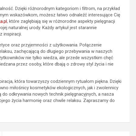
alność. Dzięki różnorodnym kategoriom i filtrom, na przykład
znym wskazówkom, możesz łatwo odnaleźć interesujące Cię
a.pl
, które zagłębiają się w różnorodne aspekty pielęgnacji
ej naturalnej urody. Każdy artykuł jest starannie
inspiracji.
etyce oraz przyjemności z użytkowania. Połączenie
relaksu, zachęcającą do długiego przebywania w naszych
ytkowników nie tylko wiedza, ale przede wszystkim chęć
edzana przez osoby, które dbają o zdrowy styl życia i nie
nspiracja, która towarzyszy codziennym rytuałom piękna. Dzięki
wno miłośnicy kosmetyków ekologicznych, jak i zwolennicy
ą do odkrywania nowych technik pielęgnacyjnych, a nasza
ojego życia harmonię oraz chwile relaksu. Zapraszamy do