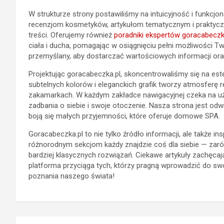
W strukturze strony postawiliśmy na intuicyjność i funkcjon
recenzjom kosmetyków, artykułom tematycznym i praktyc
treści. Oferujemy również
poradniki ekspertów goracabeczk
ciała i ducha, pomagając w osiągnięciu pełni możliwości Twoj
przemyślany, aby dostarczać wartościowych informacji oraz 
Projektując goracabeczka.pl, skoncentrowaliśmy się na est
subtelnych kolorów i eleganckich grafik tworzy atmosferę 
zakamarkach. W każdym zakładce nawigacyjnej czeka na uż
zadbania o siebie i swoje otoczenie. Nasza strona jest odwi
boją się małych przyjemności, które oferuje domowe SPA.
Goracabeczka.pl to nie tylko źródło informacji, ale także i
różnorodnym sekcjom każdy znajdzie coś dla siebie — zaró
bardziej klasycznych rozwiązań. Ciekawe artykuły zachęcaj
platforma przyciąga tych, którzy pragną wprowadzić do sw
poznania naszego świata!