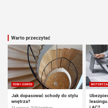
Warto przeczytać
DOM I OGRÓD
MOTORYZA
Jak dopasować schody do stylu
Ubezpie
wnętrza?
leasingu
i AC?
24 czerwca, 2026
redakcja