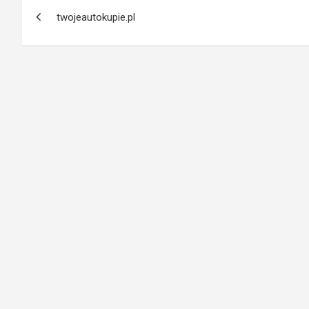
Nawigacja
twojeautokupie.pl
wpisu