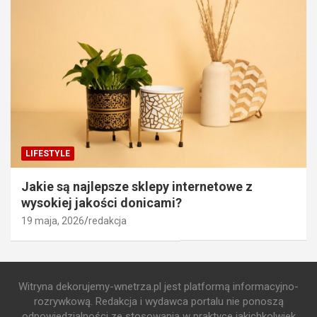
LIFESTYLE
Jakie są najlepsze sklepy internetowe z
wysokiej jakości donicami?
19 maja, 2026
redakcja
Witryna dekorujemy-wnetrza.pl jest platformą informacyjno-
rozrywkową. Redakcja i wydawca portalu nie ponoszą
odpowiedzialności ze stosowania w praktyce jakichkolwiek