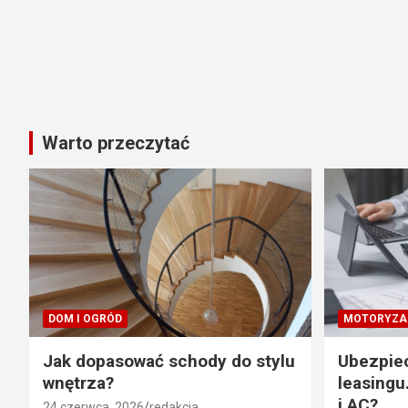
Warto przeczytać
DOM I OGRÓD
MOTORYZA
Jak dopasować schody do stylu
Ubezpie
wnętrza?
leasingu
i AC?
24 czerwca, 2026
redakcja