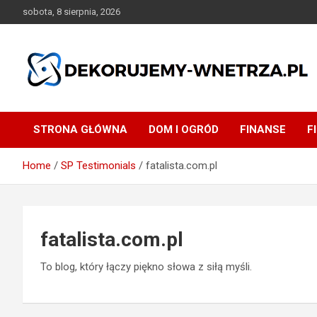
Skip
sobota, 8 sierpnia, 2026
to
content
dekorujemy-wnetrza.pl
STRONA GŁÓWNA
DOM I OGRÓD
FINANSE
F
Home
SP Testimonials
fatalista.com.pl
fatalista.com.pl
To blog, który łączy piękno słowa z siłą myśli.