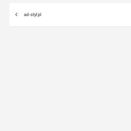
Nawigacja
ad-styl.pl
wpisu