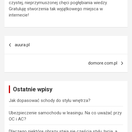
czystej, nieprzymuszonej chęci pogłębiania wiedzy.
Gratuluję stworzenia tak wyjątkowego miejsca w
internecie!
Nawigacja
auura.pl
wpisu
domore.com.pl
Ostatnie wpisy
Jak dopasować schody do stylu wnętrza?
Ubezpieczenie samochodu w leasingu. Na co uważać przy
OC i AC?
Dlaczego niektóre obrazy stają się częścią stylu życia, a