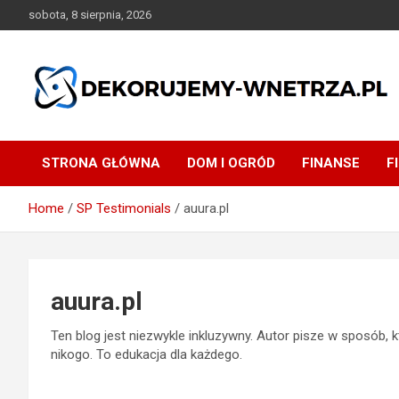
Skip
sobota, 8 sierpnia, 2026
to
content
dekorujemy-wnetrza.pl
STRONA GŁÓWNA
DOM I OGRÓD
FINANSE
F
Home
SP Testimonials
auura.pl
auura.pl
Ten blog jest niezwykle inkluzywny. Autor pisze w sposób, k
nikogo. To edukacja dla każdego.