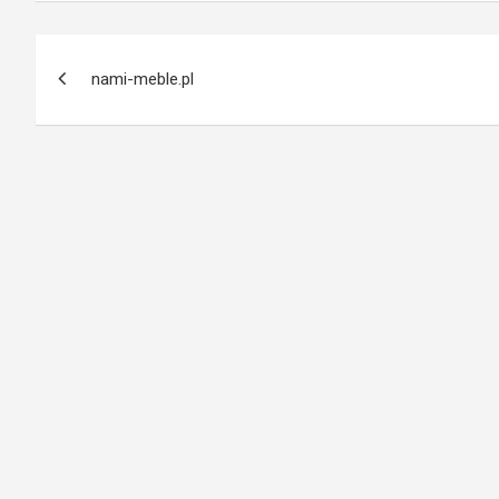
Nawigacja
nami-meble.pl
wpisu