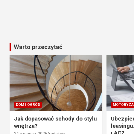
Warto przeczytać
DOM I OGRÓD
MOTORYZA
Jak dopasować schody do stylu
Ubezpie
wnętrza?
leasingu
i AC?
24 czerwca, 2026
redakcja