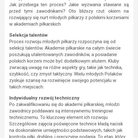
Jak przebiega ten proces? Jakie wyzwania stawiane są
przed tymi zawodnikami? Oto bliższy rzut okiem na
rozwijający się nurt młodych piłkarzy z polskimi korzeniami
w akademiach piłkarskich.
Selekcja talentów
Proces rozwoju młodych piłkarzy rozpoczyna się od
selekcji talentów. Akademie piłkarskie na całym świecie
poszukują utalentowanych zawodników, a posiadanie
polskich korzeni może być dodatkowym atutem. Kluby
zwracają uwagę na różne aspekty gry, takie jak technika,
szybkość, czy zmysł taktyczny. Wielu młodych Polaków
zyskuje szansę na rozwinięcie swojego potencjału w
takich miejscach.
Indywidualny rozwój techniczny
Po zakwalifikowaniu się do akademii piłkarskiej, młodzi
zawodnicy poddawani są intensywnemu treningowi
technicznemu. To kluczowy element ich rozwoju.
Szczegółowe zajęcia poświęcone technice kładą nacisk
na doskonalenie umiejętności podstawowych, takich jak
kontrola piłki, drybling, i precyzyjne podania. To etap, który