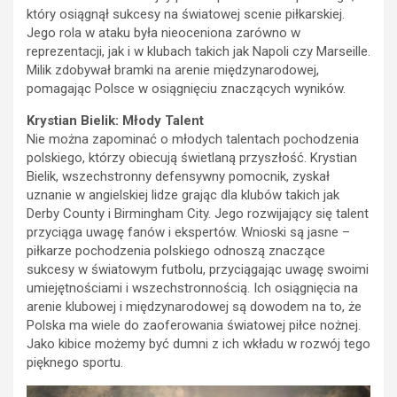
który osiągnął sukcesy na światowej scenie piłkarskiej.
Jego rola w ataku była nieoceniona zarówno w
reprezentacji, jak i w klubach takich jak Napoli czy Marseille.
Milik zdobywał bramki na arenie międzynarodowej,
pomagając Polsce w osiągnięciu znaczących wyników.
Krystian Bielik: Młody Talent
Nie można zapominać o młodych talentach pochodzenia
polskiego, którzy obiecują świetlaną przyszłość. Krystian
Bielik, wszechstronny defensywny pomocnik, zyskał
uznanie w angielskiej lidze grając dla klubów takich jak
Derby County i Birmingham City. Jego rozwijający się talent
przyciąga uwagę fanów i ekspertów. Wnioski są jasne –
piłkarze pochodzenia polskiego odnoszą znaczące
sukcesy w światowym futbolu, przyciągając uwagę swoimi
umiejętnościami i wszechstronnością. Ich osiągnięcia na
arenie klubowej i międzynarodowej są dowodem na to, że
Polska ma wiele do zaoferowania światowej piłce nożnej.
Jako kibice możemy być dumni z ich wkładu w rozwój tego
pięknego sportu.