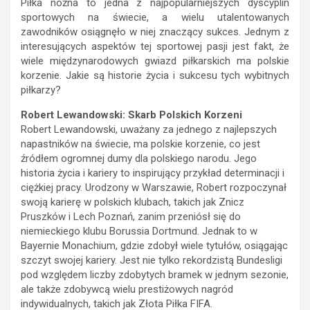
Piłka nożna to jedna z najpopularniejszych dyscyplin
sportowych na świecie, a wielu utalentowanych
zawodników osiągnęło w niej znaczący sukces. Jednym z
interesujących aspektów tej sportowej pasji jest fakt, że
wiele międzynarodowych gwiazd piłkarskich ma polskie
korzenie. Jakie są historie życia i sukcesu tych wybitnych
piłkarzy?
Robert Lewandowski: Skarb Polskich Korzeni
Robert Lewandowski, uważany za jednego z najlepszych
napastników na świecie, ma polskie korzenie, co jest
źródłem ogromnej dumy dla polskiego narodu. Jego
historia życia i kariery to inspirujący przykład determinacji i
ciężkiej pracy. Urodzony w Warszawie, Robert rozpoczynał
swoją karierę w polskich klubach, takich jak Znicz
Pruszków i Lech Poznań, zanim przeniósł się do
niemieckiego klubu Borussia Dortmund. Jednak to w
Bayernie Monachium, gdzie zdobył wiele tytułów, osiągając
szczyt swojej kariery. Jest nie tylko rekordzistą Bundesligi
pod względem liczby zdobytych bramek w jednym sezonie,
ale także zdobywcą wielu prestiżowych nagród
indywidualnych, takich jak Złota Piłka FIFA.