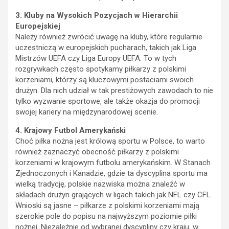
3. Kluby na Wysokich Pozycjach w Hierarchii
Europejskiej
Należy również zwrócić uwagę na kluby, które regularnie
uczestniczą w europejskich pucharach, takich jak Liga
Mistrzów UEFA czy Liga Europy UEFA. To w tych
rozgrywkach często spotykamy piłkarzy z polskimi
korzeniami, którzy są kluczowymi postaciami swoich
drużyn. Dla nich udział w tak prestiżowych zawodach to nie
tylko wyzwanie sportowe, ale także okazja do promocji
swojej kariery na międzynarodowej scenie.
4. Krajowy Futbol Amerykański
Choć piłka nożna jest królową sportu w Polsce, to warto
również zaznaczyć obecność piłkarzy z polskimi
korzeniami w krajowym futbolu amerykańskim. W Stanach
Zjednoczonych i Kanadzie, gdzie ta dyscyplina sportu ma
wielką tradycję, polskie nazwiska można znaleźć w
składach drużyn grających w ligach takich jak NFL czy CFL.
Wnioski są jasne – piłkarze z polskimi korzeniami mają
szerokie pole do popisu na najwyższym poziomie piłki
nożnej. Niezależnie od wybranej dyscypliny czy kraju, w