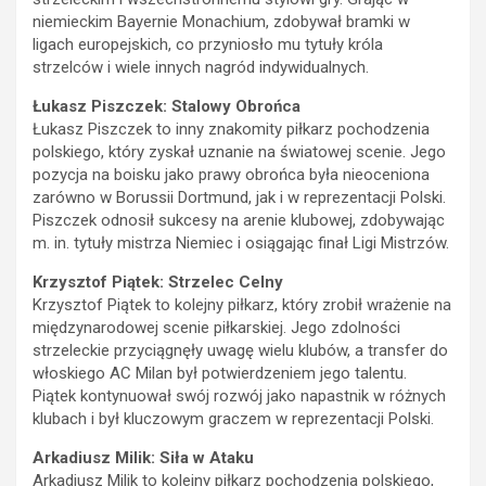
niemieckim Bayernie Monachium, zdobywał bramki w
ligach europejskich, co przyniosło mu tytuły króla
strzelców i wiele innych nagród indywidualnych.
Łukasz Piszczek: Stalowy Obrońca
Łukasz Piszczek to inny znakomity piłkarz pochodzenia
polskiego, który zyskał uznanie na światowej scenie. Jego
pozycja na boisku jako prawy obrońca była nieoceniona
zarówno w Borussii Dortmund, jak i w reprezentacji Polski.
Piszczek odnosił sukcesy na arenie klubowej, zdobywając
m. in. tytuły mistrza Niemiec i osiągając finał Ligi Mistrzów.
Krzysztof Piątek: Strzelec Celny
Krzysztof Piątek to kolejny piłkarz, który zrobił wrażenie na
międzynarodowej scenie piłkarskiej. Jego zdolności
strzeleckie przyciągnęły uwagę wielu klubów, a transfer do
włoskiego AC Milan był potwierdzeniem jego talentu.
Piątek kontynuował swój rozwój jako napastnik w różnych
klubach i był kluczowym graczem w reprezentacji Polski.
Arkadiusz Milik: Siła w Ataku
Arkadiusz Milik to kolejny piłkarz pochodzenia polskiego,