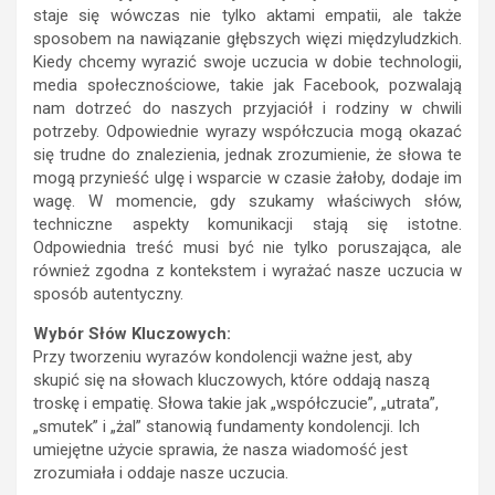
staje się wówczas nie tylko aktami empatii, ale także
sposobem na nawiązanie głębszych więzi międzyludzkich.
Kiedy chcemy wyrazić swoje uczucia w dobie technologii,
media społecznościowe, takie jak Facebook, pozwalają
nam dotrzeć do naszych przyjaciół i rodziny w chwili
potrzeby. Odpowiednie wyrazy współczucia mogą okazać
się trudne do znalezienia, jednak zrozumienie, że słowa te
mogą przynieść ulgę i wsparcie w czasie żałoby, dodaje im
wagę. W momencie, gdy szukamy właściwych słów,
techniczne aspekty komunikacji stają się istotne.
Odpowiednia treść musi być nie tylko poruszająca, ale
również zgodna z kontekstem i wyrażać nasze uczucia w
sposób autentyczny.
Wybór Słów Kluczowych:
Przy tworzeniu wyrazów kondolencji ważne jest, aby
skupić się na słowach kluczowych, które oddają naszą
troskę i empatię. Słowa takie jak „współczucie”, „utrata”,
„smutek” i „żal” stanowią fundamenty kondolencji. Ich
umiejętne użycie sprawia, że nasza wiadomość jest
zrozumiała i oddaje nasze uczucia.