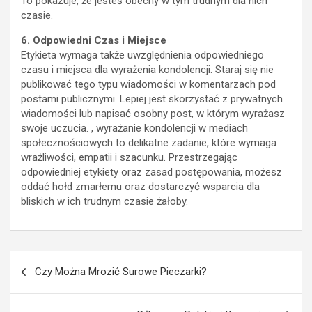
To pokazuje, że jesteś obecny w tym trudnym dla nich
czasie.
6. Odpowiedni Czas i Miejsce
Etykieta wymaga także uwzględnienia odpowiedniego
czasu i miejsca dla wyrażenia kondolencji. Staraj się nie
publikować tego typu wiadomości w komentarzach pod
postami publicznymi. Lepiej jest skorzystać z prywatnych
wiadomości lub napisać osobny post, w którym wyrażasz
swoje uczucia. , wyrażanie kondolencji w mediach
społecznościowych to delikatne zadanie, które wymaga
wrażliwości, empatii i szacunku. Przestrzegając
odpowiedniej etykiety oraz zasad postępowania, możesz
oddać hołd zmarłemu oraz dostarczyć wsparcia dla
bliskich w ich trudnym czasie żałoby.
Nawigacja
Czy Można Mrozić Surowe Pieczarki?
wpisu