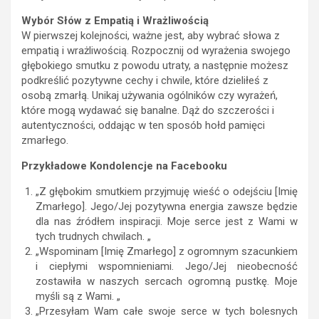
Wybór Słów z Empatią i Wrażliwością
W pierwszej kolejności, ważne jest, aby wybrać słowa z
empatią i wrażliwością. Rozpocznij od wyrażenia swojego
głębokiego smutku z powodu utraty, a następnie możesz
podkreślić pozytywne cechy i chwile, które dzieliłeś z
osobą zmarłą. Unikaj używania ogólników czy wyrażeń,
które mogą wydawać się banalne. Dąż do szczerości i
autentyczności, oddając w ten sposób hołd pamięci
zmarłego.
Przykładowe Kondolencje na Facebooku
„Z głębokim smutkiem przyjmuję wieść o odejściu [Imię
Zmarłego]. Jego/Jej pozytywna energia zawsze będzie
dla nas źródłem inspiracji. Moje serce jest z Wami w
tych trudnych chwilach. „
„Wspominam [Imię Zmarłego] z ogromnym szacunkiem
i ciepłymi wspomnieniami. Jego/Jej nieobecność
zostawiła w naszych sercach ogromną pustkę. Moje
myśli są z Wami. „
„Przesyłam Wam całe swoje serce w tych bolesnych