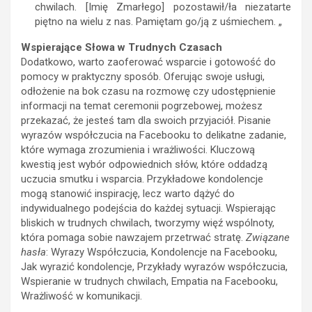
chwilach. [Imię Zmarłego] pozostawił/ła niezatarte
piętno na wielu z nas. Pamiętam go/ją z uśmiechem. „
Wspierające Słowa w Trudnych Czasach
Dodatkowo, warto zaoferować wsparcie i gotowość do
pomocy w praktyczny sposób. Oferując swoje usługi,
odłożenie na bok czasu na rozmowę czy udostępnienie
informacji na temat ceremonii pogrzebowej, możesz
przekazać, że jesteś tam dla swoich przyjaciół. Pisanie
wyrazów współczucia na Facebooku to delikatne zadanie,
które wymaga zrozumienia i wrażliwości. Kluczową
kwestią jest wybór odpowiednich słów, które oddadzą
uczucia smutku i wsparcia. Przykładowe kondolencje
mogą stanowić inspirację, lecz warto dążyć do
indywidualnego podejścia do każdej sytuacji. Wspierając
bliskich w trudnych chwilach, tworzymy więź wspólnoty,
która pomaga sobie nawzajem przetrwać stratę.
Związane
hasła
: Wyrazy Współczucia, Kondolencje na Facebooku,
Jak wyrazić kondolencje, Przykłady wyrazów współczucia,
Wspieranie w trudnych chwilach, Empatia na Facebooku,
Wrażliwość w komunikacji.