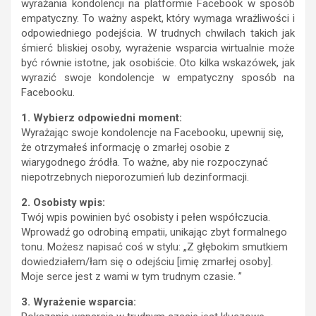
wyrażania kondolencji na platformie Facebook w sposób
empatyczny. To ważny aspekt, który wymaga wrażliwości i
odpowiedniego podejścia. W trudnych chwilach takich jak
śmierć bliskiej osoby, wyrażenie wsparcia wirtualnie może
być równie istotne, jak osobiście. Oto kilka wskazówek, jak
wyrazić swoje kondolencje w empatyczny sposób na
Facebooku.
1. Wybierz odpowiedni moment:
Wyrażając swoje kondolencje na Facebooku, upewnij się,
że otrzymałeś informację o zmarłej osobie z
wiarygodnego źródła. To ważne, aby nie rozpoczynać
niepotrzebnych nieporozumień lub dezinformacji.
2. Osobisty wpis:
Twój wpis powinien być osobisty i pełen współczucia.
Wprowadź go odrobiną empatii, unikając zbyt formalnego
tonu. Możesz napisać coś w stylu: „Z głębokim smutkiem
dowiedziałem/łam się o odejściu [imię zmarłej osoby].
Moje serce jest z wami w tym trudnym czasie. ”
3. Wyrażenie wsparcia: