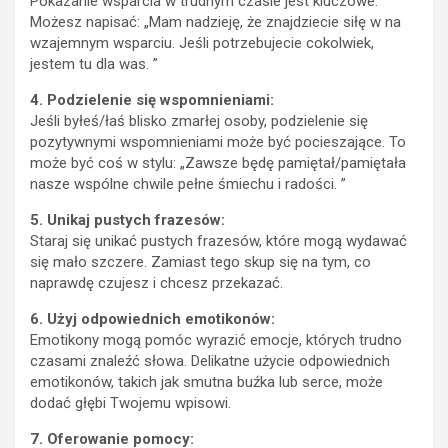
Pokazanie wsparcia w trudnym czasie jest kluczowe.
Możesz napisać: „Mam nadzieję, że znajdziecie siłę w na
wzajemnym wsparciu. Jeśli potrzebujecie cokolwiek,
jestem tu dla was. ”
4. Podzielenie się wspomnieniami:
Jeśli byłeś/łaś blisko zmarłej osoby, podzielenie się
pozytywnymi wspomnieniami może być pocieszające. To
może być coś w stylu: „Zawsze będę pamiętał/pamiętała
nasze wspólne chwile pełne śmiechu i radości. ”
5. Unikaj pustych frazesów:
Staraj się unikać pustych frazesów, które mogą wydawać
się mało szczere. Zamiast tego skup się na tym, co
naprawdę czujesz i chcesz przekazać.
6. Użyj odpowiednich emotikonów:
Emotikony mogą pomóc wyrazić emocje, których trudno
czasami znaleźć słowa. Delikatne użycie odpowiednich
emotikonów, takich jak smutna buźka lub serce, może
dodać głębi Twojemu wpisowi.
7. Oferowanie pomocy: