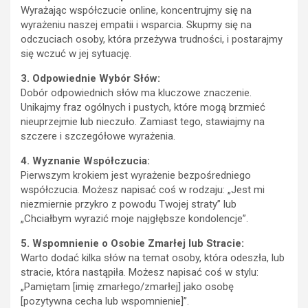
Wyrażając współczucie online, koncentrujmy się na
wyrażeniu naszej empatii i wsparcia. Skupmy się na
odczuciach osoby, która przeżywa trudności, i postarajmy
się wczuć w jej sytuację.
3. Odpowiednie Wybór Słów:
Dobór odpowiednich słów ma kluczowe znaczenie.
Unikajmy fraz ogólnych i pustych, które mogą brzmieć
nieuprzejmie lub nieczuło. Zamiast tego, stawiajmy na
szczere i szczegółowe wyrażenia.
4. Wyznanie Współczucia:
Pierwszym krokiem jest wyrażenie bezpośredniego
współczucia. Możesz napisać coś w rodzaju: „Jest mi
niezmiernie przykro z powodu Twojej straty” lub
„Chciałbym wyrazić moje najgłębsze kondolencje”.
5. Wspomnienie o Osobie Zmarłej lub Stracie:
Warto dodać kilka słów na temat osoby, która odeszła, lub
stracie, która nastąpiła. Możesz napisać coś w stylu:
„Pamiętam [imię zmarłego/zmarłej] jako osobę
[pozytywna cecha lub wspomnienie]”.