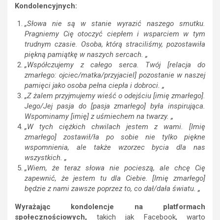
Kondolencyjnych:
„Słowa nie są w stanie wyrazić naszego smutku.
Pragniemy Cię otoczyć ciepłem i wsparciem w tym
trudnym czasie. Osoba, którą straciliśmy, pozostawiła
piękną pamiątkę w naszych sercach. „
„Współczujemy z całego serca. Twój [relacja do
zmarłego: ojciec/matka/przyjaciel] pozostanie w naszej
pamięci jako osoba pełna ciepła i dobroci. „
„Z żalem przyjmujemy wieść o odejściu [imię zmarłego].
Jego/Jej pasja do [pasja zmarłego] była inspirująca.
Wspominamy [imię] z uśmiechem na twarzy. „
„W tych ciężkich chwilach jestem z wami. [Imię
zmarłego] zostawił/ła po sobie nie tylko piękne
wspomnienia, ale także wzorzec bycia dla nas
wszystkich. „
„Wiem, że teraz słowa nie pocieszą, ale chcę Cię
zapewnić, że jestem tu dla Ciebie. [Imię zmarłego]
będzie z nami zawsze poprzez to, co dał/dała światu. „
Wyrażając kondolencje na platformach
społecznościowych,
takich jak Facebook, warto