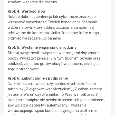
źródłem wsparcia dla rodziny.
Krok 4: Wartość słów
Dobrze dobrana sentencja lub cytat może znacząco
wzmocnić wyrazistość Twoich kondolencji. Starannie
wybierz słowa, które oddają uczucia, a zarazem są
adekwatne do kontekstu. Unikaj frazesów, które mogą
brzmieć nieszczere lub banalne.
Krok 5: Wysłanie wsparcia dla rodziny
Skieruj swoje myśli i wsparcie w stronę rodziny zmarłej
osoby. Wyraź życzenia siły w tym trudnym okresie oraz
podkreśl, że jesteś gotów służyć wsparciem, jeśli będą
tego potrzebować.
Krok 6: Zakończenie i podpisanie
Na zakończenie wpisu, użyj serdecznych zakończeń,
takich jak „Z głębokim współczuciem”, „Z całym sercem
jestem z Wami” czy „Pamiętam o Was w modlitwach”.
Następnie podpisz się swoim imieniem lub pseudonimem,
aby wpis był osobisty i autentyczny. Tworzenie
wzruszającego wpisu kondolencyjnego na platformie