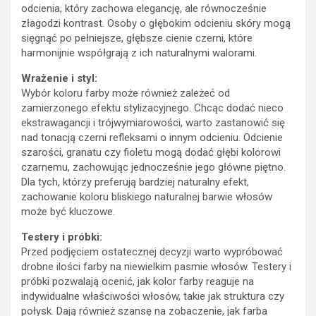
odcienia, który zachowa elegancję, ale równocześnie
złagodzi kontrast. Osoby o głębokim odcieniu skóry mogą
sięgnąć po pełniejsze, głębsze cienie czerni, które
harmonijnie współgrają z ich naturalnymi walorami.
Wrażenie i styl:
Wybór koloru farby może również zależeć od
zamierzonego efektu stylizacyjnego. Chcąc dodać nieco
ekstrawagancji i trójwymiarowości, warto zastanowić się
nad tonacją czerni refleksami o innym odcieniu. Odcienie
szarości, granatu czy fioletu mogą dodać głębi kolorowi
czarnemu, zachowując jednocześnie jego główne piętno.
Dla tych, którzy preferują bardziej naturalny efekt,
zachowanie koloru bliskiego naturalnej barwie włosów
może być kluczowe.
Testery i próbki:
Przed podjęciem ostatecznej decyzji warto wypróbować
drobne ilości farby na niewielkim pasmie włosów. Testery i
próbki pozwalają ocenić, jak kolor farby reaguje na
indywidualne właściwości włosów, takie jak struktura czy
połysk. Dają również szansę na zobaczenie, jak farba