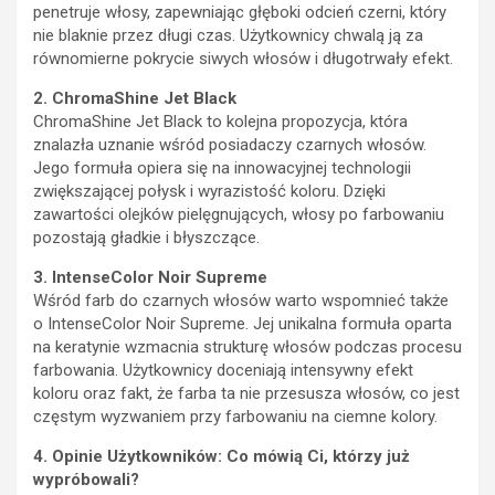
penetruje włosy, zapewniając głęboki odcień czerni, który
nie blaknie przez długi czas. Użytkownicy chwalą ją za
równomierne pokrycie siwych włosów i długotrwały efekt.
2. ChromaShine Jet Black
ChromaShine Jet Black to kolejna propozycja, która
znalazła uznanie wśród posiadaczy czarnych włosów.
Jego formuła opiera się na innowacyjnej technologii
zwiększającej połysk i wyrazistość koloru. Dzięki
zawartości olejków pielęgnujących, włosy po farbowaniu
pozostają gładkie i błyszczące.
3. IntenseColor Noir Supreme
Wśród farb do czarnych włosów warto wspomnieć także
o IntenseColor Noir Supreme. Jej unikalna formuła oparta
na keratynie wzmacnia strukturę włosów podczas procesu
farbowania. Użytkownicy doceniają intensywny efekt
koloru oraz fakt, że farba ta nie przesusza włosów, co jest
częstym wyzwaniem przy farbowaniu na ciemne kolory.
4. Opinie Użytkowników: Co mówią Ci, którzy już
wypróbowali?