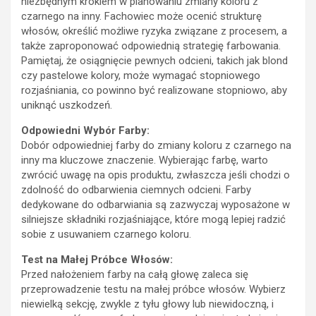
niezbędnym krokiem w planowaniu zmiany koloru z
czarnego na inny. Fachowiec może ocenić strukturę
włosów, określić możliwe ryzyka związane z procesem, a
także zaproponować odpowiednią strategię farbowania.
Pamiętaj, że osiągnięcie pewnych odcieni, takich jak blond
czy pastelowe kolory, może wymagać stopniowego
rozjaśniania, co powinno być realizowane stopniowo, aby
uniknąć uszkodzeń.
Odpowiedni Wybór Farby:
Dobór odpowiedniej farby do zmiany koloru z czarnego na
inny ma kluczowe znaczenie. Wybierając farbę, warto
zwrócić uwagę na opis produktu, zwłaszcza jeśli chodzi o
zdolność do odbarwienia ciemnych odcieni. Farby
dedykowane do odbarwiania są zazwyczaj wyposażone w
silniejsze składniki rozjaśniające, które mogą lepiej radzić
sobie z usuwaniem czarnego koloru.
Test na Małej Próbce Włosów:
Przed nałożeniem farby na całą głowę zaleca się
przeprowadzenie testu na małej próbce włosów. Wybierz
niewielką sekcję, zwykle z tyłu głowy lub niewidoczną, i