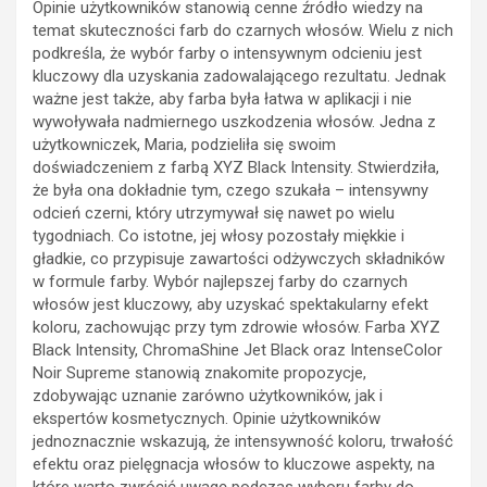
Opinie użytkowników stanowią cenne źródło wiedzy na
temat skuteczności farb do czarnych włosów. Wielu z nich
podkreśla, że wybór farby o intensywnym odcieniu jest
kluczowy dla uzyskania zadowalającego rezultatu. Jednak
ważne jest także, aby farba była łatwa w aplikacji i nie
wywoływała nadmiernego uszkodzenia włosów. Jedna z
użytkowniczek, Maria, podzieliła się swoim
doświadczeniem z farbą XYZ Black Intensity. Stwierdziła,
że była ona dokładnie tym, czego szukała – intensywny
odcień czerni, który utrzymywał się nawet po wielu
tygodniach. Co istotne, jej włosy pozostały miękkie i
gładkie, co przypisuje zawartości odżywczych składników
w formule farby. Wybór najlepszej farby do czarnych
włosów jest kluczowy, aby uzyskać spektakularny efekt
koloru, zachowując przy tym zdrowie włosów. Farba XYZ
Black Intensity, ChromaShine Jet Black oraz IntenseColor
Noir Supreme stanowią znakomite propozycje,
zdobywając uznanie zarówno użytkowników, jak i
ekspertów kosmetycznych. Opinie użytkowników
jednoznacznie wskazują, że intensywność koloru, trwałość
efektu oraz pielęgnacja włosów to kluczowe aspekty, na