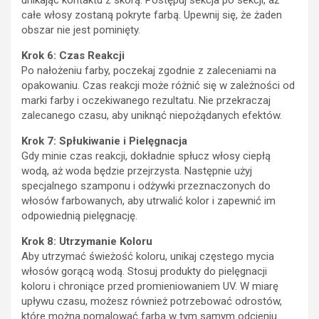
unikając kontaktu z skórą. Postępuj sekcja po sekcji, aż
całe włosy zostaną pokryte farbą. Upewnij się, że żaden
obszar nie jest pominięty.
Krok 6: Czas Reakcji
Po nałożeniu farby, poczekaj zgodnie z zaleceniami na
opakowaniu. Czas reakcji może różnić się w zależności od
marki farby i oczekiwanego rezultatu. Nie przekraczaj
zalecanego czasu, aby uniknąć niepożądanych efektów.
Krok 7: Spłukiwanie i Pielęgnacja
Gdy minie czas reakcji, dokładnie spłucz włosy ciepłą
wodą, aż woda będzie przejrzysta. Następnie użyj
specjalnego szamponu i odżywki przeznaczonych do
włosów farbowanych, aby utrwalić kolor i zapewnić im
odpowiednią pielęgnację.
Krok 8: Utrzymanie Koloru
Aby utrzymać świeżość koloru, unikaj częstego mycia
włosów gorącą wodą. Stosuj produkty do pielęgnacji
koloru i chroniące przed promieniowaniem UV. W miarę
upływu czasu, możesz również potrzebować odrostów,