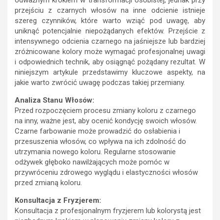
odważnym krokiem w transformacji osobistej, jednak przy
przejściu z czarnych włosów na inne odcienie istnieje
szereg czynników, które warto wziąć pod uwagę, aby
uniknąć potencjalnie niepożądanych efektów. Przejście z
intensywnego odcienia czarnego na jaśniejsze lub bardziej
zróżnicowane kolory może wymagać profesjonalnej uwagi
i odpowiednich technik, aby osiągnąć pożądany rezultat. W
niniejszym artykule przedstawimy kluczowe aspekty, na
jakie warto zwrócić uwagę podczas takiej przemiany.
Analiza Stanu Włosów:
Przed rozpoczęciem procesu zmiany koloru z czarnego
na inny, ważne jest, aby ocenić kondycję swoich włosów.
Czarne farbowanie może prowadzić do osłabienia i
przesuszenia włosów, co wpływa na ich zdolność do
utrzymania nowego koloru. Regularne stosowanie
odżywek głęboko nawilżających może pomóc w
przywróceniu zdrowego wyglądu i elastyczności włosów
przed zmianą koloru.
Konsultacja z Fryzjerem:
Konsultacja z profesjonalnym fryzjerem lub kolorystą jest