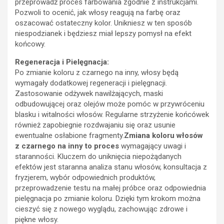
przeprowadź proces farbowania zgodnie z instrukcjami.
Pozwoli to ocenić, jak włosy reagują na farbę oraz
oszacować ostateczny kolor. Unikniesz w ten sposób
niespodzianek i będziesz miał lepszy pomysł na efekt
końcowy.
Regeneracja i Pielęgnacja:
Po zmianie koloru z czarnego na inny, włosy będą
wymagały dodatkowej regeneracji i pielęgnacji.
Zastosowanie odżywek nawilżających, maski
odbudowującej oraz olejów może pomóc w przywróceniu
blasku i witalności włosów. Regularne strzyżenie końcówek
również zapobiegnie rozdwajaniu się oraz usunie
ewentualne osłabione fragmenty.
Zmiana koloru włosów
z czarnego na inny to proces
wymagający uwagi i
staranności. Kluczem do uniknięcia niepożądanych
efektów jest staranna analiza stanu włosów, konsultacja z
fryzjerem, wybór odpowiednich produktów,
przeprowadzenie testu na małej próbce oraz odpowiednia
pielęgnacja po zmianie koloru. Dzięki tym krokom można
cieszyć się z nowego wyglądu, zachowując zdrowe i
piękne włosy.