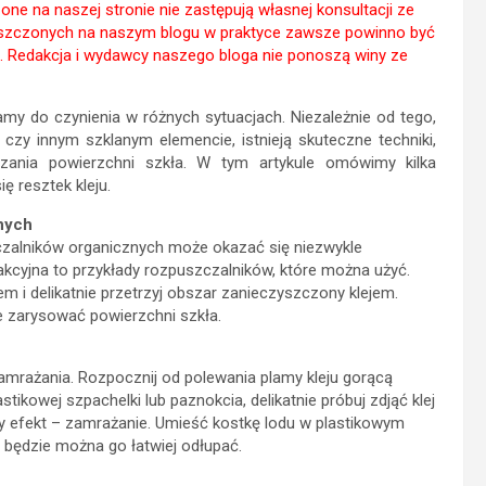
e na naszej stronie nie zastępują własnej konsultacji ze
ieszczonych na naszym blogu w praktyce zawsze powinno być
. Redakcja i wydawcy naszego bloga nie ponoszą winy ze
my do czynienia w różnych sytuacjach. Niezależnie od tego,
czy innym szklanym elemencie, istnieją skuteczne techniki,
ania powierzchni szkła. W tym artykule omówimy kilka
ę resztek kleju.
nych
czalników organicznych może okazać się niezwykle
akcyjna to przykłady rozpuszczalników, które można użyć.
m i delikatnie przetrzyj obszar zanieczyszczony klejem.
ie zarysować powierzchni szkła.
amrażania. Rozpocznij od polewania plamy kleju gorącą
ikowej szpachelki lub paznokcia, delikatnie próbuj zdjąć klej
ny efekt – zamrażanie. Umieść kostkę lodu w plastikowym
u będzie można go łatwiej odłupać.