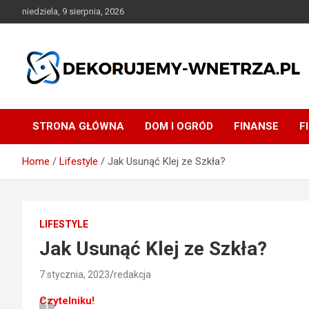
Skip
niedziela, 9 sierpnia, 2026
to
content
dekorujemy-wnetrza.pl
STRONA GŁÓWNA
DOM I OGRÓD
FINANSE
F
Home
Lifestyle
Jak Usunąć Klej ze Szkła?
LIFESTYLE
Jak Usunąć Klej ze Szkła?
7 stycznia, 2023
redakcja
Czytelniku!