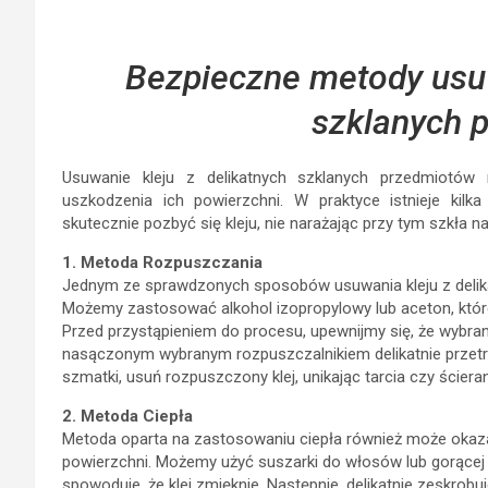
szklanych 
Usuwanie kleju z delikatnych szklanych przedmiotó
uszkodzenia ich powierzchni. W praktyce istnieje kil
skutecznie pozbyć się kleju, nie narażając przy tym szkła n
1. Metoda Rozpuszczania
Jednym ze sprawdzonych sposobów usuwania kleju z delik
Możemy zastosować alkohol izopropylowy lub aceton, które
Przed przystąpieniem do procesu, upewnijmy się, że wybran
nasączonym wybranym rozpuszczalnikiem delikatnie przetrzy
szmatki, usuń rozpuszczony klej, unikając tarcia czy ścieran
2. Metoda Ciepła
Metoda oparta na zastosowaniu ciepła również może okazać
powierzchni. Możemy użyć suszarki do włosów lub gorącej 
spowoduje, że klej zmięknie. Następnie, delikatnie zeskrobu
Pamiętajmy, aby unikać użycia metalowych narzędzi, które
3. Metoda Olejowa
Olej roślinny lub oliwa z oliwek mogą okazać się skuteczn