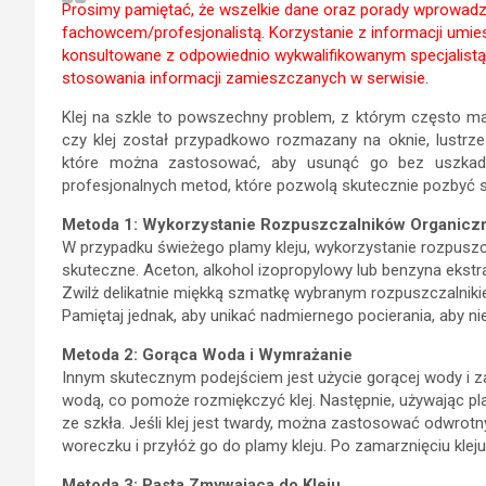
Prosimy pamiętać, że wszelkie dane oraz porady wprowadzon
fachowcem/profesjonalistą. Korzystanie z informacji um
konsultowane z odpowiednio wykwalifikowanym specjalistą
stosowania informacji zamieszczanych w serwisie.
Klej na szkle to powszechny problem, z którym często ma
czy klej został przypadkowo rozmazany na oknie, lustrze 
które można zastosować, aby usunąć go bez uszkadz
profesjonalnych metod, które pozwolą skutecznie pozbyć si
Metoda 1: Wykorzystanie Rozpuszczalników Organicz
W przypadku świeżego plamy kleju, wykorzystanie rozpusz
skuteczne. Aceton, alkohol izopropylowy lub benzyna ekstr
Zwilż delikatnie miękką szmatkę wybranym rozpuszczalnikie
Pamiętaj jednak, aby unikać nadmiernego pocierania, aby n
Metoda 2: Gorąca Woda i Wymrażanie
Innym skutecznym podejściem jest użycie gorącej wody i z
wodą, co pomoże rozmiękczyć klej. Następnie, używając plast
ze szkła. Jeśli klej jest twardy, można zastosować odwrot
woreczku i przyłóż go do plamy kleju. Po zamarznięciu klej
Metoda 3: Pasta Zmywająca do Kleju