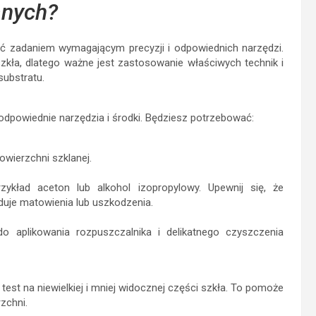
anych?
ć zadaniem wymagającym precyzji i odpowiednich narzędzi.
ła, dlatego ważne jest zastosowanie właściwych technik i
substratu.
 odpowiednie narzędzia i środki. Będziesz potrzebować:
powierzchni szklanej.
zykład aceton lub alkohol izopropylowy. Upewnij się, że
duje matowienia lub uszkodzenia.
 do aplikowania rozpuszczalnika i delikatnego czyszczenia
st na niewielkiej i mniej widocznej części szkła. To pomoże
zchni.