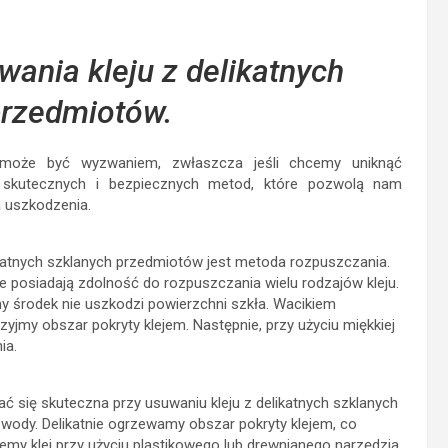
przedmiotów.
w może być wyzwaniem, zwłaszcza jeśli chcemy uniknąć
ka skutecznych i bezpiecznych metod, które pozwolą nam
a uszkodzenia.
atnych szklanych przedmiotów jest metoda rozpuszczania.
 posiadają zdolność do rozpuszczania wielu rodzajów kleju.
y środek nie uszkodzi powierzchni szkła. Wacikiem
jmy obszar pokryty klejem. Następnie, przy użyciu miękkiej
ia.
 się skuteczna przy usuwaniu kleju z delikatnych szklanych
wody. Delikatnie ogrzewamy obszar pokryty klejem, co
jemy klej przy użyciu plastikowego lub drewnianego narzędzia.
 mogą zarysować szkło.
ym rozwiązaniem do usuwania kleju ze szklanych powierzchni.