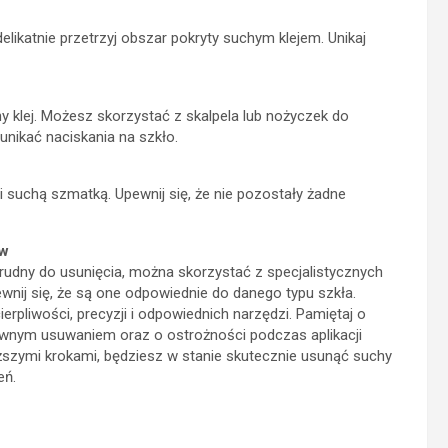
ikatnie przetrzyj obszar pokryty suchym klejem. Unikaj
hy klej. Możesz skorzystać z skalpela lub nożyczek do
 unikać naciskania na szkło.
 i suchą szmatką. Upewnij się, że nie pozostały żadne
ów
trudny do usunięcia, można skorzystać z specjalistycznych
wnij się, że są one odpowiednie do danego typu szkła.
rpliwości, precyzji i odpowiednich narzędzi. Pamiętaj o
łównym usuwaniem oraz o ostrożności podczas aplikacji
yższymi krokami, będziesz w stanie skutecznie usunąć suchy
eń.