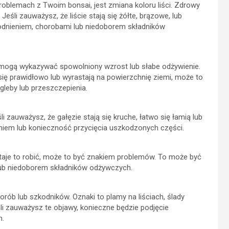
blemach z Twoim bonsai, jest zmiana koloru liści. Zdrowy
Jeśli zauważysz, że liście stają się żółte, brązowe, lub
dnieniem, chorobami lub niedoborem składników
e, mogą wykazywać spowolniony wzrost lub słabe odżywienie.
się prawidłowo lub wyrastają na powierzchnię ziemi, może to
gleby lub przeszczepienia.
i zauważysz, że gałęzie stają się kruche, łatwo się łamią lub
iem lub konieczność przycięcia uszkodzonych części.
estaje to robić, może to być znakiem problemów. To może być
ub niedoborem składników odżywczych.
rób lub szkodników. Oznaki to plamy na liściach, ślady
i zauważysz te objawy, konieczne będzie podjęcie
m.