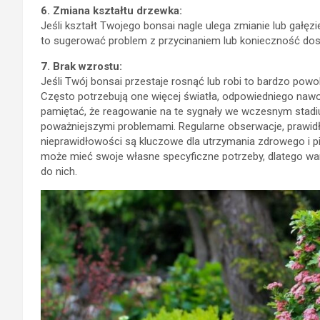
6. Zmiana kształtu drzewka:
Jeśli kształt Twojego bonsai nagle ulega zmianie lub gałę
to sugerować problem z przycinaniem lub konieczność dost
7. Brak wzrostu:
Jeśli Twój bonsai przestaje rosnąć lub robi to bardzo powol
Często potrzebują one więcej światła, odpowiedniego nawo
pamiętać, że reagowanie na te sygnały we wczesnym sta
poważniejszymi problemami. Regularne obserwacje, prawidło
nieprawidłowości są kluczowe dla utrzymania zdrowego i pi
może mieć swoje własne specyficzne potrzeby, dlatego wa
do nich.