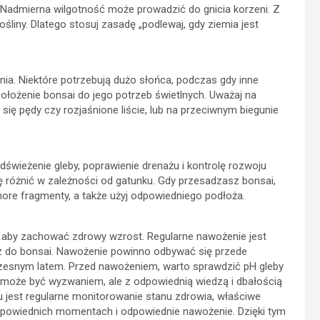
. Nadmierna wilgotność może prowadzić do gnicia korzeni. Z
śliny. Dlatego stosuj zasadę „podlewaj, gdy ziemia jest
ia. Niektóre potrzebują dużo słońca, podczas gdy inne
położenie bonsai do jego potrzeb świetlnych. Uważaj na
się pędy czy rozjaśnione liście, lub na przeciwnym biegunie
świeżenie gleby, poprawienie drenażu i kontrolę rozwoju
się różnić w zależności od gatunku. Gdy przesadzasz bonsai,
hore fragmenty, a także użyj odpowiedniego podłoża.
h, aby zachować zdrowy wzrost. Regularne nawożenie jest
z do bonsai. Nawożenie powinno odbywać się przede
czesnym latem. Przed nawożeniem, warto sprawdzić pH gleby
 może być wyzwaniem, ale z odpowiednią wiedzą i dbałością
 jest regularne monitorowanie stanu zdrowia, właściwe
dpowiednich momentach i odpowiednie nawożenie. Dzięki tym