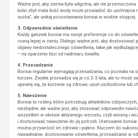
Ważne jest, aby ziemia była wilgotna, ale nie przemoczona
kolei zbyt mała ilość wody może prowadzić do uschnięcia ro
sucha”, ale unikaj pozostawiania bonsai w wodzie stojącej.
3. Odpowiednie oświetlenie
Każdy gatunek bonsai ma swoje preferencje co do oświetlen
rosną lepiej w cieniu. Dlatego ważne jest, aby dostosować 
objawy niedostatecznego oświetlenia, takie jak wydłużające 
– na oparzenie liści od nadmiaru światła.
4. Przesadzanie
Bonsai regularnie wymagają przesadzania, co pozwala na od
korzeni. Zwykle przesadza się je co 2-3 lata, ale to może 
upewnij się, że korzenie są zdrowe, usuń uszkodzone lub c
5. Nawożenie
Bonsai to rośliny, które potrzebują składników odżywczyc
niezbędne, ale ważne jest, aby stosować odpowiedni nawó
wszystkim w okresie aktywnego wzrostu, czyli wiosną i w
i dostosować nawożenie do jej potrzeb. Uratowanie bonsai
można przywrócić im zdrowie i piękno. Kluczem do sukcesu
nawadnianie, dostosowanie oświetlenia, przesadzanie w o