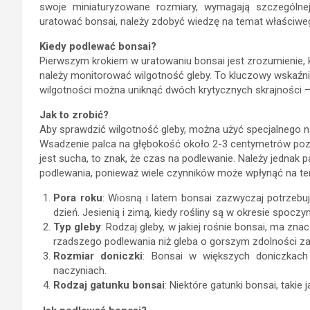
swoje miniaturyzowane rozmiary, wymagają szczególnej 
uratować bonsai, należy zdobyć wiedzę na temat właściweg
Kiedy podlewać bonsai?
Pierwszym krokiem w uratowaniu bonsai jest zrozumienie, 
należy monitorować wilgotność gleby. To kluczowy wskaźni
wilgotności można uniknąć dwóch krytycznych skrajności – 
Jak to zrobić?
Aby sprawdzić wilgotność gleby, można użyć specjalnego n
Wsadzenie palca na głębokość około 2-3 centymetrów pozwal
jest sucha, to znak, że czas na podlewanie. Należy jedna
podlewania, ponieważ wiele czynników może wpłynąć na tem
Pora roku
: Wiosną i latem bonsai zazwyczaj potrzebu
dzień. Jesienią i zimą, kiedy rośliny są w okresie spoc
Typ gleby
: Rodzaj gleby, w jakiej rośnie bonsai, ma z
rzadszego podlewania niż gleba o gorszym zdolności za
Rozmiar doniczki
: Bonsai w większych doniczkach
naczyniach.
Rodzaj gatunku bonsai
: Niektóre gatunki bonsai, taki