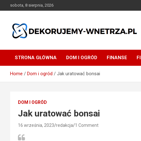
Skip
sobota, 8 sierpnia, 2026
to
content
dekorujemy-wnetrza.pl
STRONA GŁÓWNA
DOM I OGRÓD
FINANSE
F
Home
Dom i ogród
Jak uratować bonsai
DOM I OGRÓD
Jak uratować bonsai
16 września, 2023
redakcja
1 Comment