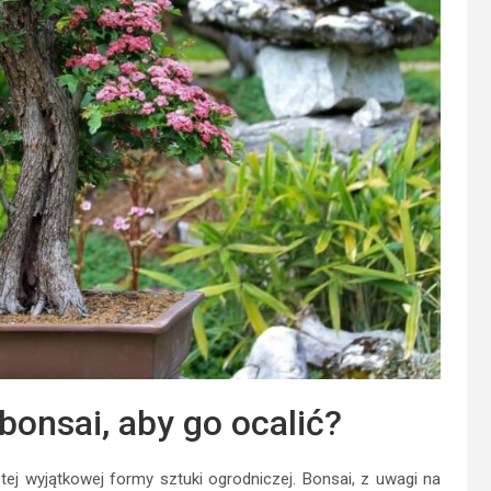
bonsai, aby go ocalić?
ej wyjątkowej formy sztuki ogrodniczej. Bonsai, z uwagi na