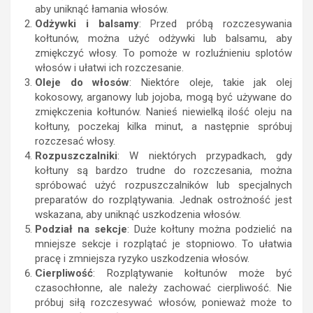
aby uniknąć łamania włosów.
Odżywki i balsamy
: Przed próbą rozczesywania
kołtunów, można użyć odżywki lub balsamu, aby
zmiękczyć włosy. To pomoże w rozluźnieniu splotów
włosów i ułatwi ich rozczesanie.
Oleje do włosów
: Niektóre oleje, takie jak olej
kokosowy, arganowy lub jojoba, mogą być używane do
zmiękczenia kołtunów. Nanieś niewielką ilość oleju na
kołtuny, poczekaj kilka minut, a następnie spróbuj
rozczesać włosy.
Rozpuszczalniki
: W niektórych przypadkach, gdy
kołtuny są bardzo trudne do rozczesania, można
spróbować użyć rozpuszczalników lub specjalnych
preparatów do rozplątywania. Jednak ostrożność jest
wskazana, aby uniknąć uszkodzenia włosów.
Podział na sekcje
: Duże kołtuny można podzielić na
mniejsze sekcje i rozplątać je stopniowo. To ułatwia
pracę i zmniejsza ryzyko uszkodzenia włosów.
Cierpliwość
: Rozplątywanie kołtunów może być
czasochłonne, ale należy zachować cierpliwość. Nie
próbuj siłą rozczesywać włosów, ponieważ może to