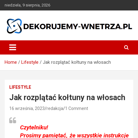
Skip
niedziela, 9 sierpnia, 2026
to
content
dekorujemy-wnetrza.pl
Home
Lifestyle
Jak rozplątać kołtuny na włosach
LIFESTYLE
Jak rozplątać kołtuny na włosach
16 września, 2023
redakcja
1 Comment
Czytelniku!
Prosimy pamiętać, że wszystkie instrukcje