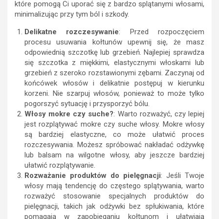
które pomogą Ci uporać się z bardzo splątanymi włosami,
minimalizując przy tym ból i szkody.
Delikatne rozczesywanie
: Przed rozpoczęciem
procesu usuwania kołtunów upewnij się, że masz
odpowiednią szczotkę lub grzebień. Najlepiej sprawdza
się szczotka z miękkimi, elastycznymi włoskami lub
grzebień z szeroko rozstawionymi zębami. Zaczynaj od
końcówek włosów i delikatnie postępuj w kierunku
korzeni. Nie szarpuj włosów, ponieważ to może tylko
pogorszyć sytuację i przysporzyć bólu.
Włosy mokre czy suche?
: Warto rozważyć, czy lepiej
jest rozplątywać mokre czy suche włosy. Mokre włosy
są bardziej elastyczne, co może ułatwić proces
rozczesywania. Możesz spróbować nakładać odżywkę
lub balsam na wilgotne włosy, aby jeszcze bardziej
ułatwić rozplątywanie.
Rozważanie produktów do pielęgnacji
: Jeśli Twoje
włosy mają tendencję do częstego splątywania, warto
rozważyć stosowanie specjalnych produktów do
pielęgnacji, takich jak odżywki bez spłukiwania, które
pomagają w zapobieganiu kołtunom i ułatwiają