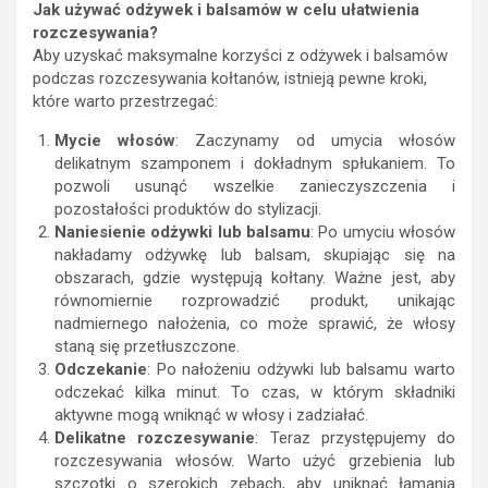
Jak używać odżywek i balsamów w celu ułatwienia
rozczesywania?
Aby uzyskać maksymalne korzyści z odżywek i balsamów
podczas rozczesywania kołtanów, istnieją pewne kroki,
które warto przestrzegać:
Mycie włosów
: Zaczynamy od umycia włosów
delikatnym szamponem i dokładnym spłukaniem. To
pozwoli usunąć wszelkie zanieczyszczenia i
pozostałości produktów do stylizacji.
Naniesienie odżywki lub balsamu
: Po umyciu włosów
nakładamy odżywkę lub balsam, skupiając się na
obszarach, gdzie występują kołtany. Ważne jest, aby
równomiernie rozprowadzić produkt, unikając
nadmiernego nałożenia, co może sprawić, że włosy
staną się przetłuszczone.
Odczekanie
: Po nałożeniu odżywki lub balsamu warto
odczekać kilka minut. To czas, w którym składniki
aktywne mogą wniknąć w włosy i zadziałać.
Delikatne rozczesywanie
: Teraz przystępujemy do
rozczesywania włosów. Warto użyć grzebienia lub
szczotki o szerokich zębach, aby uniknąć łamania