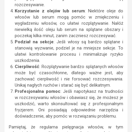
rozczesywanie.
Korzystanie z olejów lub serum
: Niektóre oleje do
włosów lub serum mogą pomóc w zmiękczeniu i
wygładzeniu włosów, co ułatwi rozplątywanie. Nałóż
niewielką ilość oleju lub serum na splątane obszary i
poczekaj kilka minut, zanim zaczniesz rozczesywać.
Podział na sekcje
: Jeśli włosy są bardzo splątane i
stanowią wyzwanie, podziel je na mniejsze sekcje. To
ułatwi kontrolowanie procesu i minimalizuje ryzyko
uszkodzenia.
Cierpliwość
: Rozplątywanie bardzo splątanych włosów
może być czasochłonne, dlatego ważne jest, aby
zachować cierpliwość i nie forsować rozczesywania.
Unikaj nagłych ruchów i starać się być delikatnym.
Profesjonalna pomoc
: Jeśli napotykasz na trudności
w rozczesywaniu włosów i obawiasz się, że możesz je
uszkodzić, warto skonsultować się z profesjonalnym
fryzjerem. Oni posiadają odpowiednie narzędzia i
doświadczenie, aby pomóc w rozwiązaniu problemu.
Pamiętaj, że regularna pielęgnacja włosów, w tym