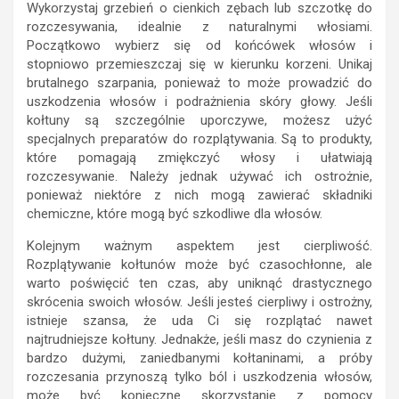
Wykorzystaj grzebień o cienkich zębach lub szczotkę do
rozczesywania, idealnie z naturalnymi włosiami.
Początkowo wybierz się od końcówek włosów i
stopniowo przemieszczaj się w kierunku korzeni. Unikaj
brutalnego szarpania, ponieważ to może prowadzić do
uszkodzenia włosów i podrażnienia skóry głowy. Jeśli
kołtuny są szczególnie uporczywe, możesz użyć
specjalnych preparatów do rozplątywania. Są to produkty,
które pomagają zmiękczyć włosy i ułatwiają
rozczesywanie. Należy jednak używać ich ostrożnie,
ponieważ niektóre z nich mogą zawierać składniki
chemiczne, które mogą być szkodliwe dla włosów.
Kolejnym ważnym aspektem jest cierpliwość.
Rozplątywanie kołtunów może być czasochłonne, ale
warto poświęcić ten czas, aby uniknąć drastycznego
skrócenia swoich włosów. Jeśli jesteś cierpliwy i ostrożny,
istnieje szansa, że uda Ci się rozplątać nawet
najtrudniejsze kołtuny. Jednakże, jeśli masz do czynienia z
bardzo dużymi, zaniedbanymi kołtaninami, a próby
rozczesania przynoszą tylko ból i uszkodzenia włosów,
może być konieczne skorzystanie z pomocy