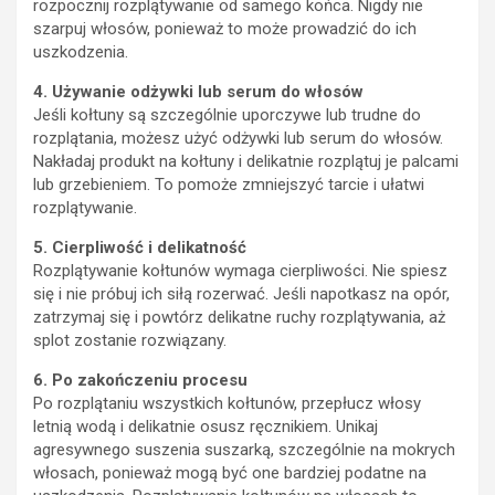
rozpocznij rozplątywanie od samego końca. Nigdy nie
szarpuj włosów, ponieważ to może prowadzić do ich
uszkodzenia.
4. Używanie odżywki lub serum do włosów
Jeśli kołtuny są szczególnie uporczywe lub trudne do
rozplątania, możesz użyć odżywki lub serum do włosów.
Nakładaj produkt na kołtuny i delikatnie rozplątuj je palcami
lub grzebieniem. To pomoże zmniejszyć tarcie i ułatwi
rozplątywanie.
5. Cierpliwość i delikatność
Rozplątywanie kołtunów wymaga cierpliwości. Nie spiesz
się i nie próbuj ich siłą rozerwać. Jeśli napotkasz na opór,
zatrzymaj się i powtórz delikatne ruchy rozplątywania, aż
splot zostanie rozwiązany.
6. Po zakończeniu procesu
Po rozplątaniu wszystkich kołtunów, przepłucz włosy
letnią wodą i delikatnie osusz ręcznikiem. Unikaj
agresywnego suszenia suszarką, szczególnie na mokrych
włosach, ponieważ mogą być one bardziej podatne na