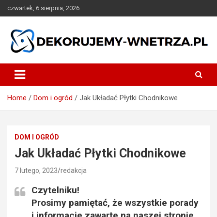
Skip
czwartek, 6 sierpnia, 2026
to
content
dekorujemy-wnetrza.pl
Home
Dom i ogród
Jak Układać Płytki Chodnikowe
DOM I OGRÓD
Jak Układać Płytki Chodnikowe
7 lutego, 2023
redakcja
Czytelniku!
Prosimy pamiętać, że wszystkie porady
i informacje zawarte na naszej stronie