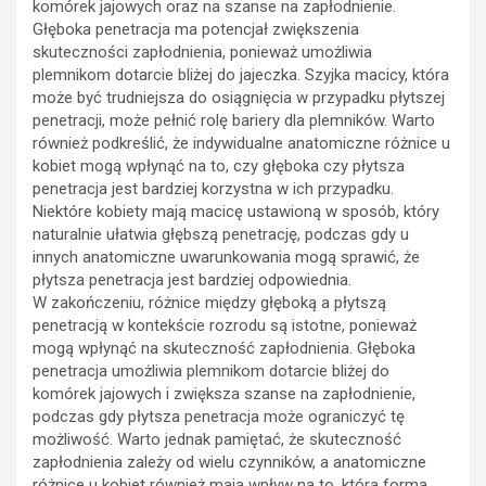
komórek jajowych oraz na szanse na zapłodnienie.
Głęboka penetracja ma potencjał zwiększenia
skuteczności zapłodnienia, ponieważ umożliwia
plemnikom dotarcie bliżej do jajeczka. Szyjka macicy, która
może być trudniejsza do osiągnięcia w przypadku płytszej
penetracji, może pełnić rolę bariery dla plemników. Warto
również podkreślić, że indywidualne anatomiczne różnice u
kobiet mogą wpłynąć na to, czy głęboka czy płytsza
penetracja jest bardziej korzystna w ich przypadku.
Niektóre kobiety mają macicę ustawioną w sposób, który
naturalnie ułatwia głębszą penetrację, podczas gdy u
innych anatomiczne uwarunkowania mogą sprawić, że
płytsza penetracja jest bardziej odpowiednia.
W zakończeniu, różnice między głęboką a płytszą
penetracją w kontekście rozrodu są istotne, ponieważ
mogą wpłynąć na skuteczność zapłodnienia. Głęboka
penetracja umożliwia plemnikom dotarcie bliżej do
komórek jajowych i zwiększa szanse na zapłodnienie,
podczas gdy płytsza penetracja może ograniczyć tę
możliwość. Warto jednak pamiętać, że skuteczność
zapłodnienia zależy od wielu czynników, a anatomiczne
różnice u kobiet również mają wpływ na to, która forma