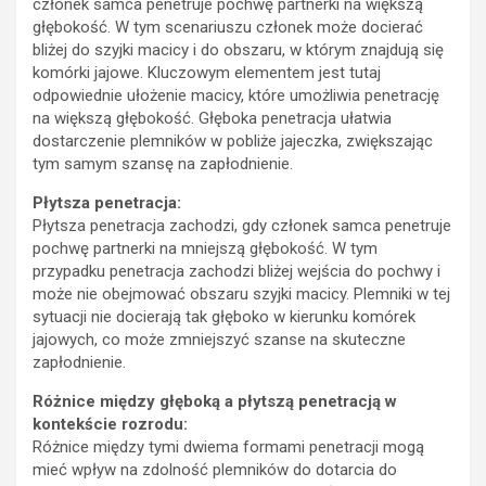
członek samca penetruje pochwę partnerki na większą
głębokość. W tym scenariuszu członek może docierać
bliżej do szyjki macicy i do obszaru, w którym znajdują się
komórki jajowe. Kluczowym elementem jest tutaj
odpowiednie ułożenie macicy, które umożliwia penetrację
na większą głębokość. Głęboka penetracja ułatwia
dostarczenie plemników w pobliże jajeczka, zwiększając
tym samym szansę na zapłodnienie.
Płytsza penetracja:
Płytsza penetracja zachodzi, gdy członek samca penetruje
pochwę partnerki na mniejszą głębokość. W tym
przypadku penetracja zachodzi bliżej wejścia do pochwy i
może nie obejmować obszaru szyjki macicy. Plemniki w tej
sytuacji nie docierają tak głęboko w kierunku komórek
jajowych, co może zmniejszyć szanse na skuteczne
zapłodnienie.
Różnice między głęboką a płytszą penetracją w
kontekście rozrodu:
Różnice między tymi dwiema formami penetracji mogą
mieć wpływ na zdolność plemników do dotarcia do