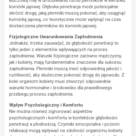
kluczową rolę w umożliwianiu ruchu plemników w kierunku
komórki jajowej. Głęboka penetracja może potencjalnie
skrócić drogę, jaką plemniki muszą pokonać, aby osiągnąć
komórkę jajową, co teoretycznie może wpłynąć na czas
dostarczenia plemników do komórki jajowej.
Fizjologiczne Uwarunkowania Zapłodnienia
Jednakże, trzeba zauważyć, że głębokość penetracji to
tylko jeden z elementów wpływających na proces
zapłodnienia. Warunki fizjologiczne zarówno mężczyzny,
jak i kobiety, mają fundamentalne znaczenie dla sukcesu
zapłodnienia. Plemniki muszą mieć odpowiednią jakość i
ruchliwość, aby skutecznie pokonać drogę do jajowodu. Z
kolei organizm kobiety musi stworzyć odpowiednie
warunki hormonalne i środowisko dla prawidłowego
przebiegu procesu zapłodnienia.
Wpływ Psychologiczny i Komfortu
Nie można również zignorować aspektów
psychologicznych i komfortu w kontekście głębokości
penetracji a płodnością. Czynniki emocjonalne i poziom
relaksacji mogą wpływać na zdolność organizmu kobiety