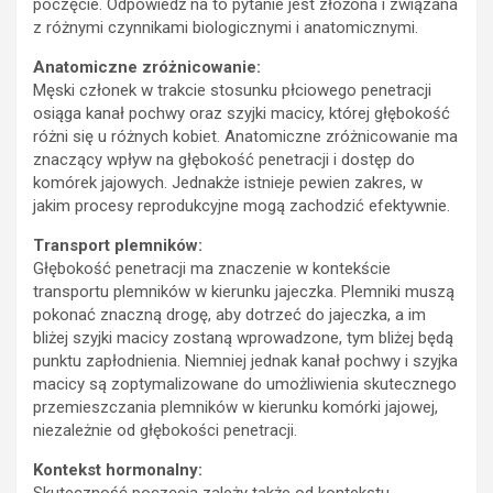
poczęcie. Odpowiedź na to pytanie jest złożona i związana
z różnymi czynnikami biologicznymi i anatomicznymi.
Anatomiczne zróżnicowanie:
Męski członek w trakcie stosunku płciowego penetracji
osiąga kanał pochwy oraz szyjki macicy, której głębokość
różni się u różnych kobiet. Anatomiczne zróżnicowanie ma
znaczący wpływ na głębokość penetracji i dostęp do
komórek jajowych. Jednakże istnieje pewien zakres, w
jakim procesy reprodukcyjne mogą zachodzić efektywnie.
Transport plemników:
Głębokość penetracji ma znaczenie w kontekście
transportu plemników w kierunku jajeczka. Plemniki muszą
pokonać znaczną drogę, aby dotrzeć do jajeczka, a im
bliżej szyjki macicy zostaną wprowadzone, tym bliżej będą
punktu zapłodnienia. Niemniej jednak kanał pochwy i szyjka
macicy są zoptymalizowane do umożliwienia skutecznego
przemieszczania plemników w kierunku komórki jajowej,
niezależnie od głębokości penetracji.
Kontekst hormonalny:
Skuteczność poczęcia zależy także od kontekstu