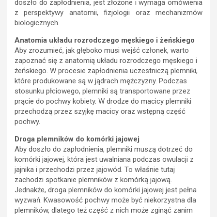
doszło do zapłodnienia, jest złożone i wymaga omówienia
z perspektywy anatomii, fizjologii oraz mechanizmów
biologicznych.
Anatomia układu rozrodczego męskiego i żeńskiego
Aby zrozumieć, jak głęboko musi wejść członek, warto
zapoznać się z anatomią układu rozrodczego męskiego i
żeńskiego. W procesie zapłodnienia uczestniczą plemniki,
które produkowane są w jądrach mężczyzny. Podczas
stosunku płciowego, plemniki są transportowane przez
prącie do pochwy kobiety. W drodze do macicy plemniki
przechodzą przez szyjkę macicy oraz wstępną część
pochwy.
Droga plemników do komórki jajowej
Aby doszło do zapłodnienia, plemniki muszą dotrzeć do
komórki jajowej, która jest uwalniana podczas owulacji z
jajnika i przechodzi przez jajowód. To właśnie tutaj
zachodzi spotkanie plemników z komórką jajową.
Jednakże, droga plemników do komórki jajowej jest pełna
wyzwań. Kwasowość pochwy może być niekorzystna dla
plemników, dlatego też część z nich może zginąć zanim