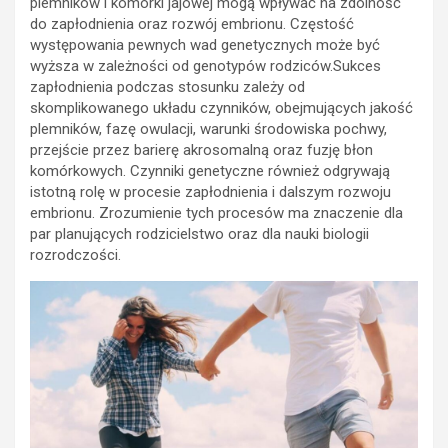
plemników i komórki jajowej mogą wpływać na zdolność
do zapłodnienia oraz rozwój embrionu. Częstość
występowania pewnych wad genetycznych może być
wyższa w zależności od genotypów rodziców.Sukces
zapłodnienia podczas stosunku zależy od
skomplikowanego układu czynników, obejmujących jakość
plemników, fazę owulacji, warunki środowiska pochwy,
przejście przez barierę akrosomalną oraz fuzję błon
komórkowych. Czynniki genetyczne również odgrywają
istotną rolę w procesie zapłodnienia i dalszym rozwoju
embrionu. Zrozumienie tych procesów ma znaczenie dla
par planujących rodzicielstwo oraz dla nauki biologii
rozrodczości.