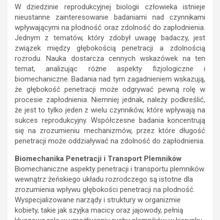
W dziedzinie reprodukcyjnej biologii człowieka istnieje
nieustanne zainteresowanie badaniami nad czynnikami
wpływającymi na płodność oraz zdolność do zapłodnienia.
Jednym z tematów, który zdobył uwagę badaczy, jest
związek między głębokością penetracji a zdolnością
rozrodu. Nauka dostarcza cennych wskazówek na ten
temat, analizując różne aspekty fizjologiczne i
biomechaniczne. Badania nad tym zagadnieniem wskazują,
że głębokość penetracji może odgrywać pewną rolę w
procesie zapłodnienia. Niemniej jednak, należy podkreślić,
że jest to tylko jeden z wielu czynników, które wpływają na
sukces reprodukcyjny. Współczesne badania koncentrują
się na zrozumieniu mechanizmów, przez które długość
penetracji może oddziaływać na zdolność do zapłodnienia.
Biomechanika Penetracji i Transport Plemników
Biomechaniczne aspekty penetracji i transportu plemników
wewnątrz żeńskiego układu rozrodczego są istotne dla
zrozumienia wpływu głębokości penetracji na płodność.
Wyspecjalizowane narządy i struktury w organizmie
kobiety, takie jak szyjka macicy oraz jajowody, pełnią