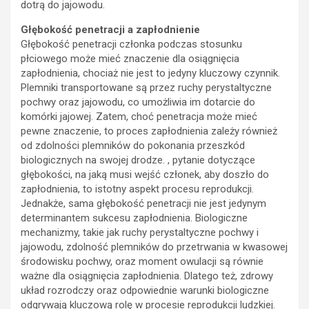
dotrą do jajowodu.
Głębokość penetracji a zapłodnienie
Głębokość penetracji członka podczas stosunku
płciowego może mieć znaczenie dla osiągnięcia
zapłodnienia, chociaż nie jest to jedyny kluczowy czynnik.
Plemniki transportowane są przez ruchy perystaltyczne
pochwy oraz jajowodu, co umożliwia im dotarcie do
komórki jajowej. Zatem, choć penetracja może mieć
pewne znaczenie, to proces zapłodnienia zależy również
od zdolności plemników do pokonania przeszkód
biologicznych na swojej drodze. , pytanie dotyczące
głębokości, na jaką musi wejść członek, aby doszło do
zapłodnienia, to istotny aspekt procesu reprodukcji.
Jednakże, sama głębokość penetracji nie jest jedynym
determinantem sukcesu zapłodnienia. Biologiczne
mechanizmy, takie jak ruchy perystaltyczne pochwy i
jajowodu, zdolność plemników do przetrwania w kwasowej
środowisku pochwy, oraz moment owulacji są równie
ważne dla osiągnięcia zapłodnienia. Dlatego też, zdrowy
układ rozrodczy oraz odpowiednie warunki biologiczne
odgrywają kluczową rolę w procesie reprodukcji ludzkiej.