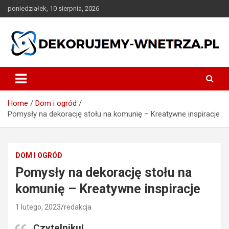
Skip
poniedziałek, 10 sierpnia, 2026
to
content
dekorujemy-wnetrza.pl
Home
Dom i ogród
Pomysły na dekorację stołu na komunię – Kreatywne inspiracje
DOM I OGRÓD
Pomysły na dekorację stołu na
komunię – Kreatywne inspiracje
1 lutego, 2023
redakcja
Czytelniku!