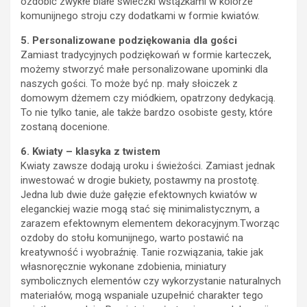
ozdobić zwykłe białe świeczki wstążkami w kolorze
komunijnego stroju czy dodatkami w formie kwiatów.
5. Personalizowane podziękowania dla gości
Zamiast tradycyjnych podziękowań w formie karteczek,
możemy stworzyć małe personalizowane upominki dla
naszych gości. To może być np. mały słoiczek z
domowym dżemem czy miódkiem, opatrzony dedykacją.
To nie tylko tanie, ale także bardzo osobiste gesty, które
zostaną docenione.
6. Kwiaty – klasyka z twistem
Kwiaty zawsze dodają uroku i świeżości. Zamiast jednak
inwestować w drogie bukiety, postawmy na prostotę.
Jedna lub dwie duże gałęzie efektownych kwiatów w
eleganckiej wazie mogą stać się minimalistycznym, a
zarazem efektownym elementem dekoracyjnym.Tworząc
ozdoby do stołu komunijnego, warto postawić na
kreatywność i wyobraźnię. Tanie rozwiązania, takie jak
własnoręcznie wykonane zdobienia, miniatury
symbolicznych elementów czy wykorzystanie naturalnych
materiałów, mogą wspaniale uzupełnić charakter tego