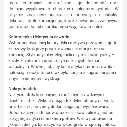
tego ceremoniału, podkreślając jego doniosłość oraz
dodając wyjątkowego charakteru całej uroczystości. W
artykule znajdziesz inspiracje i pomysły na unikalne
dekoracje stołu komunijnego, które z pewnością zachwycą
gości oraz dodadzą uroku temu wyjątkowemu dniu.
Kolorystyka i Motyw przewodni:
Wybór odpowiedniej kolorystyki i motywu przewodniego to
kluczowy krok przy projektowaniu dekoracji stołu na
komunię. Styl rustykalny, elegancki czy minimalistyczny –
każdy z nich może dostarczyć unikalnych doznań
wizualnych. Ważne jest, aby kolorystyka harmonizowała z
całością uroczystości oraz była spójna z zaproszeniami i
innymi elementami wystroju.
Nakrycie stołu:
Nakrycie stołu komunijnego może być prawdziwym
dziełem sztuki. Wykorzystując tekstylne obrusy, serwetki
oraz bieżniki, możemy dodać elegancji i wyrafinowania.
Dobór naczyń, sztućców oraz kieliszków zależny jest od
przyjętego stylu i charakteru potraw. Warto postawić na
jakość i design, by wszystko współgrało w spójną całość.