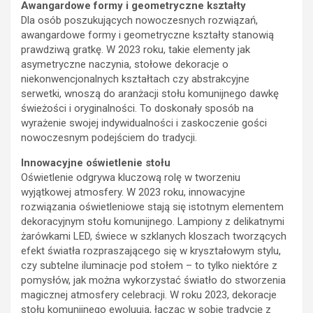
Awangardowe formy i geometryczne kształty
Dla osób poszukujących nowoczesnych rozwiązań,
awangardowe formy i geometryczne kształty stanowią
prawdziwą gratkę. W 2023 roku, takie elementy jak
asymetryczne naczynia, stołowe dekoracje o
niekonwencjonalnych kształtach czy abstrakcyjne
serwetki, wnoszą do aranżacji stołu komunijnego dawkę
świeżości i oryginalności. To doskonały sposób na
wyrażenie swojej indywidualności i zaskoczenie gości
nowoczesnym podejściem do tradycji.
Innowacyjne oświetlenie stołu
Oświetlenie odgrywa kluczową rolę w tworzeniu
wyjątkowej atmosfery. W 2023 roku, innowacyjne
rozwiązania oświetleniowe stają się istotnym elementem
dekoracyjnym stołu komunijnego. Lampiony z delikatnymi
żarówkami LED, świece w szklanych kloszach tworzących
efekt światła rozpraszającego się w kryształowym stylu,
czy subtelne iluminacje pod stołem – to tylko niektóre z
pomysłów, jak można wykorzystać światło do stworzenia
magicznej atmosfery celebracji. W roku 2023, dekoracje
stołu komunijnego ewoluują, łącząc w sobie tradycję z