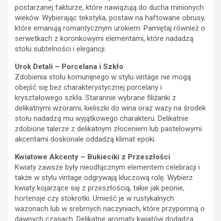
postarzanej fakturze, które nawiązują do ducha minionych
wieków. Wybierając tekstylia, postaw na haftowane obrusy,
które emanują romantycznym urokiem. Pamiętaj również o
serwetkach z koronkowymi elementami, które nadadzą
stołu subtelności i elegancji.
Urok Detali – Porcelana i Szkło
Zdobienia stołu komunijnego w stylu vintage nie mogą
obejść się bez charakterystycznej porcelany i
kryształowego szkła. Starannie wybrane filiżanki z
delikatnymi wzorami, kieliszki do wina oraz wazy na środek
stołu nadadzą mu wyjątkowego charakteru. Delikatnie
zdobione talerze z delikatnym złoceniem lub pastelowymi
akcentami doskonale oddadzą klimat epoki.
Kwiatowe Akcenty – Bukieciki z Przeszłości
Kwiaty zawsze były nieodłącznym elementem celebracji i
także w stylu vintage odgrywają kluczową rolę. Wybierz
kwiaty kojarzące się z przeszłością, takie jak peonie,
hortensje czy stokrotki. Umieść je w rustykalnych
wazonach lub w srebrnych naczyniach, które przypomną o
dawnych czasach. Delikatne aromaty kwiatów dodadzą