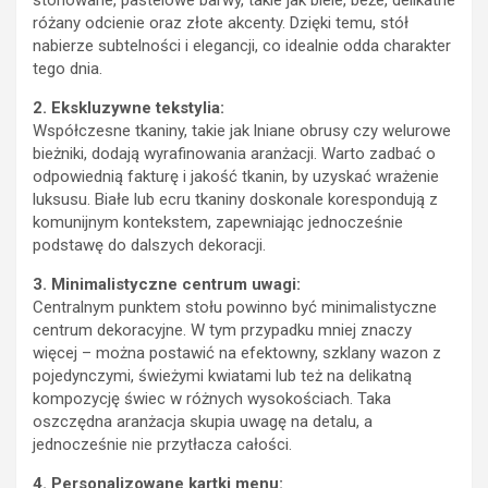
stonowane, pastelowe barwy, takie jak biele, beże, delikatne
różany odcienie oraz złote akcenty. Dzięki temu, stół
nabierze subtelności i elegancji, co idealnie odda charakter
tego dnia.
2. Ekskluzywne tekstylia:
Współczesne tkaniny, takie jak lniane obrusy czy welurowe
bieżniki, dodają wyrafinowania aranżacji. Warto zadbać o
odpowiednią fakturę i jakość tkanin, by uzyskać wrażenie
luksusu. Białe lub ecru tkaniny doskonale korespondują z
komunijnym kontekstem, zapewniając jednocześnie
podstawę do dalszych dekoracji.
3. Minimalistyczne centrum uwagi:
Centralnym punktem stołu powinno być minimalistyczne
centrum dekoracyjne. W tym przypadku mniej znaczy
więcej – można postawić na efektowny, szklany wazon z
pojedynczymi, świeżymi kwiatami lub też na delikatną
kompozycję świec w różnych wysokościach. Taka
oszczędna aranżacja skupia uwagę na detalu, a
jednocześnie nie przytłacza całości.
4. Personalizowane kartki menu: