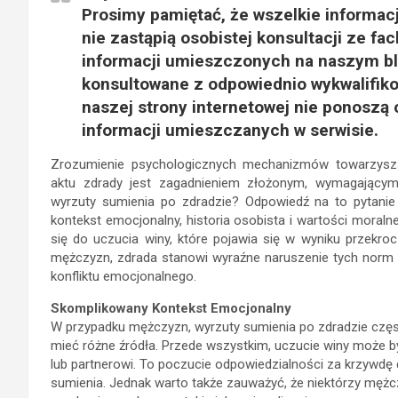
Prosimy pamiętać, że wszelkie informacj
nie zastąpią osobistej konsultacji ze f
informacji umieszczonych na naszym b
konsultowane z odpowiednio wykwalifik
naszej strony internetowej nie ponoszą
informacji umieszczanych w serwisie.
Zrozumienie psychologicznych mechanizmów towarzysz
aktu zdrady jest zagadnieniem złożonym, wymagającym
wyrzuty sumienia po zdradzie? Odpowiedź na to pytanie 
kontekst emocjonalny, historia osobista i wartości moraln
się do uczucia winy, które pojawia się w wyniku przekro
mężczyzn, zdrada stanowi wyraźne naruszenie tych norm
konfliktu emocjonalnego.
Skomplikowany Kontekst Emocjonalny
W przypadku mężczyzn, wyrzuty sumienia po zdradzie częs
mieć różne źródła. Przede wszystkim, uczucie winy może b
lub partnerowi. To poczucie odpowiedzialności za krzywdę
sumienia. Jednak warto także zauważyć, że niektórzy męż