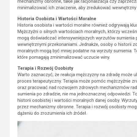
mechanizmy obronne, takie jak racjonalizacja czy zaprzecz
minimalizować ich znaczenie, aby zredukować wewnętrzny k
Historia Osobista i Wartości Moralne
Historia osobista i wartości moralne również odgrywają kl
Mężczyźni o silnych wartościach moralnych, którzy wcześnie
mogą doświadczać intensywniejszych wyrzutów sumienia po 
wewnętrznymi przekonaniami. Jednakże, osoby o historii z
moralnych mogą być mniej podatne na wyrzuty sumienia. 
które pomagają zminimalizować uczucie winy.
Terapia i Rozwój Osobisty
Warto zaznaczyć, że reakcja mężczyzny na zdradę może ule
proces terapeutyczny. Terapia może pomóc mężczyźnie zr
oraz pracować nad rozwojem zdrowych mechanizmów radzeni
sumienia po zdradzie, nie ma jednoznacznej odpowiedzi. T
historii osobistej i wartości moralnych danej osoby. Wyrz
przez mechanizmy obronne. Terapia i rozwój osobisty mogą
dążeniu do zrozumienia ich źródeł.