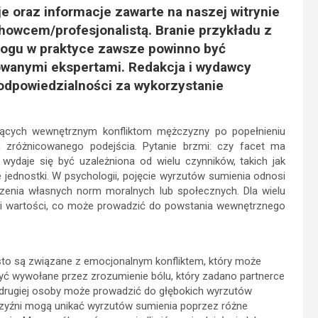
e oraz informacje zawarte na naszej witrynie
achowcem/profesjonalistą. Branie przykładu z
logu w praktyce zawsze powinno być
owanymi ekspertami. Redakcja i wydawcy
 odpowiedzialności za wykorzystanie
ących wewnętrznym konfliktom mężczyzny po popełnieniu
 zróżnicowanego podejścia. Pytanie brzmi: czy facet ma
wydaje się być uzależniona od wielu czynników, takich jak
e jednostki. W psychologii, pojęcie wyrzutów sumienia odnosi
czenia własnych norm moralnych lub społecznych. Dla wielu
 i wartości, co może prowadzić do powstania wewnętrznego
to są związane z emocjonalnym konfliktem, który może
yć wywołane przez zrozumienie bólu, który zadano partnerce
 drugiej osoby może prowadzić do głębokich wyrzutów
czyźni mogą unikać wyrzutów sumienia poprzez różne