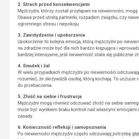
2. Strach przed konsekwencjami
Mężczyźni, którzy zostali przyłapani na niewierności, mo
Obawa przed utratą partnerki, rozpadem związku, czy na
ogromnego stresu i niepokoju.
3. Zawstydzenie i upokorzenie
Upokorzenie to kolejna emocja, którą mężczyźni po niewier
na zdradzie może być dla nich bardzo krępująca i wprowad
bardziej intensywne, jeśli niewierność stała się publicznie z
4. Smutek i żal
W wielu przypadkach mężczyźni po niewierności odczuwają
rozumieć, że skrzywdzili osobę, którą kochają. To uczuci
do przebaczenia.
5. Złość na siebie i frustracja
Mężczyźni mogą również odczuwać złość na siebie samego 
może być wynikiem braku kontroli nad własnymi emocjami i
zasady.
6. Konieczność refleksji i samopoznania
Po niewierności mężczyźni często odczuwają potrzebę głęb