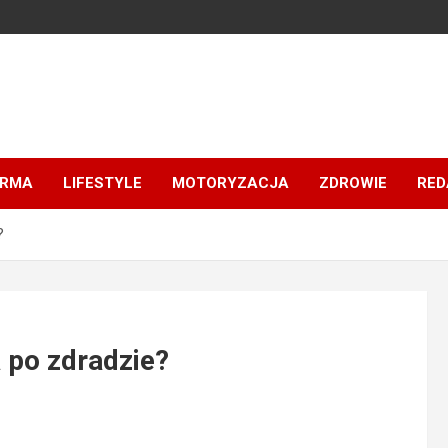
IRMA
LIFESTYLE
MOTORYZACJA
ZDROWIE
RED
?
 po zdradzie?