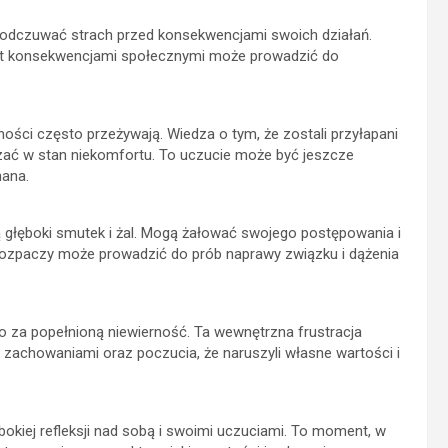
gą odczuwać strach przed konsekwencjami swoich działań.
wet konsekwencjami społecznymi może prowadzić do
ności często przeżywają. Wiedza o tym, że zostali przyłapani
zać w stan niekomfortu. To uczucie może być jeszcze
nana.
 głęboki smutek i żal. Mogą żałować swojego postępowania i
e rozpaczy może prowadzić do prób naprawy związku i dążenia
za popełnioną niewierność. Ta wewnętrzna frustracja
 zachowaniami oraz poczucia, że naruszyli własne wartości i
okiej refleksji nad sobą i swoimi uczuciami. To moment, w