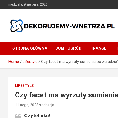
Skip
niedziela, 9 sierpnia, 2026
to
content
dekorujemy-wnetrza.pl
STRONA GŁÓWNA
DOM I OGRÓD
FINANSE
F
Home
Lifestyle
Czy facet ma wyrzuty sumienia po zdradzie
LIFESTYLE
Czy facet ma wyrzuty sumienia
1 lutego, 2023
redakcja
Czytelniku!