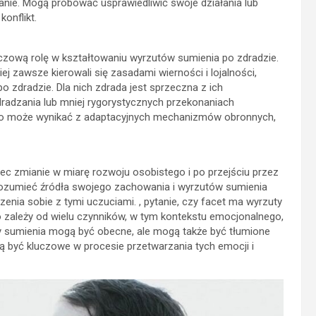
anie. Mogą próbować usprawiedliwić swoje działania lub
onflikt.
uczową rolę w kształtowaniu wyrzutów sumienia po zdradzie.
j zawsze kierowali się zasadami wierności i lojalności,
zdradzie. Dla nich zdrada jest sprzeczna z ich
dradzania lub mniej rygorystycznych przekonaniach
To może wynikać z adaptacyjnych mechanizmów obronnych,
c zmianie w miarę rozwoju osobistego i po przejściu przez
ozumieć źródła swojego zachowania i wyrzutów sumienia
a sobie z tymi uczuciami. , pytanie, czy facet ma wyrzuty
o zależy od wielu czynników, w tym kontekstu emocjonalnego,
uty sumienia mogą być obecne, ale mogą także być tłumione
 być kluczowe w procesie przetwarzania tych emocji i