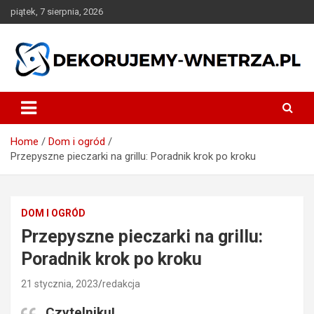
Skip
piątek, 7 sierpnia, 2026
to
content
dekorujemy-wnetrza.pl
Home
Dom i ogród
Przepyszne pieczarki na grillu: Poradnik krok po kroku
DOM I OGRÓD
Przepyszne pieczarki na grillu:
Poradnik krok po kroku
21 stycznia, 2023
redakcja
Czytelniku!