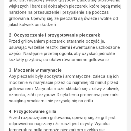
większych i bardziej dojrzałych pieczarek, które będą mniej
narażone na przesuszenie i przypalenie się podczas
grillowania. Upewnij się, że pieczarki są świeże i wolne od
jakichkolwiek uszkodzeń.
2. Oczyszczenie i przygotowanie pieczarek
Przed grillowaniem pieczarek, starannie oczyść je,
usuwając wszelkie resztki ziemi i ewentualne uszkodzone
części. Następnie przetnij ogonki, aby uzyskać jednolite
kształty grzybów, co ułatwi równomierne grillowanie.
3. Moczenie w marynacie
Aby pieczarki były soczyste i aromatyczne, zaleca się ich
moczenie w marynacie przez co najmniej 30 minut przed
grillowaniem. Marynata może składać się z oliwy z oliwek,
czosnku, ziół i przypraw. Dzięki temu procesowi pieczarki
nasiąkną smakiem i nie przypalą się na grillu.
4. Przygotowanie grilla
Przed rozpoczęciem grillowania, upewnij się, że grill jest
odpowiednio nagrzany i że ruszt jest czysty. Wysoka
temperatura grilla pomoże pieczarkom szybko się