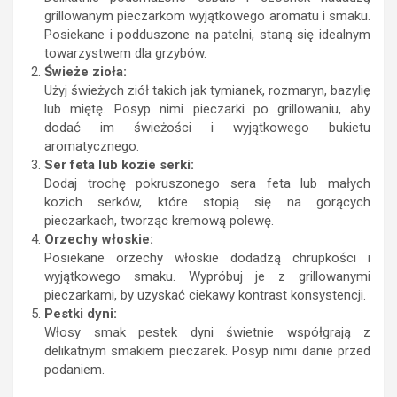
grillowanym pieczarkom wyjątkowego aromatu i smaku.
Posiekane i podduszone na patelni, staną się idealnym
towarzystwem dla grzybów.
Świeże zioła:
Użyj świeżych ziół takich jak tymianek, rozmaryn, bazylię
lub miętę. Posyp nimi pieczarki po grillowaniu, aby
dodać im świeżości i wyjątkowego bukietu
aromatycznego.
Ser feta lub kozie serki:
Dodaj trochę pokruszonego sera feta lub małych
kozich serków, które stopią się na gorących
pieczarkach, tworząc kremową polewę.
Orzechy włoskie:
Posiekane orzechy włoskie dodadzą chrupkości i
wyjątkowego smaku. Wypróbuj je z grillowanymi
pieczarkami, by uzyskać ciekawy kontrast konsystencji.
Pestki dyni:
Włosy smak pestek dyni świetnie współgrają z
delikatnym smakiem pieczarek. Posyp nimi danie przed
podaniem.