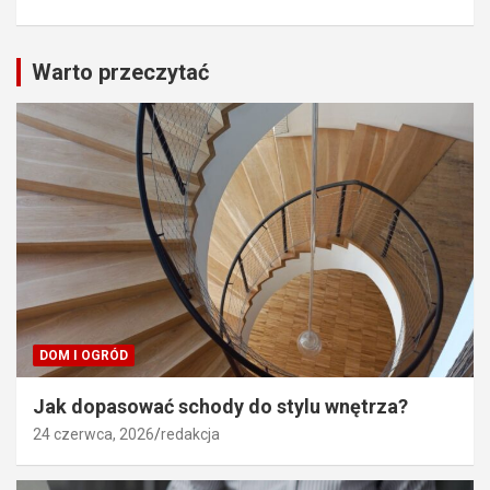
Warto przeczytać
DOM I OGRÓD
Jak dopasować schody do stylu wnętrza?
24 czerwca, 2026
redakcja