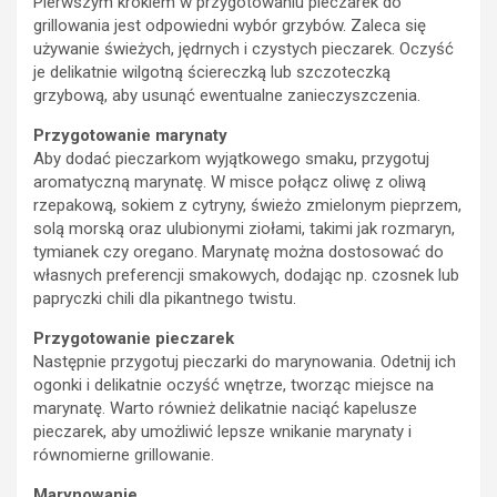
Pierwszym krokiem w przygotowaniu pieczarek do
grillowania jest odpowiedni wybór grzybów. Zaleca się
używanie świeżych, jędrnych i czystych pieczarek. Oczyść
je delikatnie wilgotną ściereczką lub szczoteczką
grzybową, aby usunąć ewentualne zanieczyszczenia.
Przygotowanie marynaty
Aby dodać pieczarkom wyjątkowego smaku, przygotuj
aromatyczną marynatę. W misce połącz oliwę z oliwą
rzepakową, sokiem z cytryny, świeżo zmielonym pieprzem,
solą morską oraz ulubionymi ziołami, takimi jak rozmaryn,
tymianek czy oregano. Marynatę można dostosować do
własnych preferencji smakowych, dodając np. czosnek lub
papryczki chili dla pikantnego twistu.
Przygotowanie pieczarek
Następnie przygotuj pieczarki do marynowania. Odetnij ich
ogonki i delikatnie oczyść wnętrze, tworząc miejsce na
marynatę. Warto również delikatnie naciąć kapelusze
pieczarek, aby umożliwić lepsze wnikanie marynaty i
równomierne grillowanie.
Marynowanie