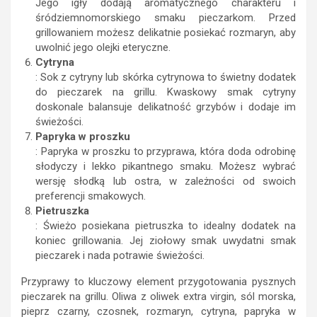
Jego igły dodają aromatycznego charakteru i
śródziemnomorskiego smaku pieczarkom. Przed
grillowaniem możesz delikatnie posiekać rozmaryn, aby
uwolnić jego olejki eteryczne.
Cytryna
: Sok z cytryny lub skórka cytrynowa to świetny dodatek
do pieczarek na grillu. Kwaskowy smak cytryny
doskonale balansuje delikatność grzybów i dodaje im
świeżości.
Papryka w proszku
: Papryka w proszku to przyprawa, która doda odrobinę
słodyczy i lekko pikantnego smaku. Możesz wybrać
wersję słodką lub ostra, w zależności od swoich
preferencji smakowych.
Pietruszka
: Świeżo posiekana pietruszka to idealny dodatek na
koniec grillowania. Jej ziołowy smak uwydatni smak
pieczarek i nada potrawie świeżości.
Przyprawy to kluczowy element przygotowania pysznych
pieczarek na grillu. Oliwa z oliwek extra virgin, sól morska,
pieprz czarny, czosnek, rozmaryn, cytryna, papryka w