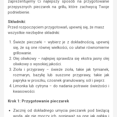
zaprezentujemy Ci najlepszy sposób na przygotowanie
przepysznych pieczarek na grillu, które zachwycą Twoje
podniebienie.
Składniki:
Przed rozpoczęciem przygotowań, upewnij się, że masz
wszystkie niezbędne składniki:
Świeże pieczarki – wybierz je z dokładnością, upewnij
się, że są one równej wielkości, co ułatwi równomierne
grillowanie.
Olej oliwkowy – najlepiej sprawdza się ekstra jasny olej
oliwkowy o wysokiej jakości.
Zioła i przyprawy – świeże zioła, takie jak tymianek,
rozmaryn, bazylię lub suszone przyprawy, takie jak
papryka w proszku, czosnek granulowany, sól i pieprz.
Limonka lub cytryna – do nadania potrawie świeżości i
kwasowości.
Krok 1: Przygotowanie pieczarek
Zacznij od dokładnego umycia pieczarek pod bieżącą
wodą, ale nie moczy ich, ponieważ są one jak gąbka i