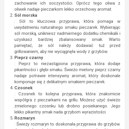
zachowanie ich soczystości. Oprócz tego oliwa z
oliwek nadaje pieczarkom lekko orzechowy aromat.
Sól morska
: Sól to kluczowa przyprawa, która pomaga w
uwydatnieniu naturalnego smaku pieczarek. Wybierając
sól morską, unikniesz nadmiernego dodatku chemikalii i
uzyskasz bardziej zbalansowany smak. Warto
pamiętać, że sól należy dodawać tuż przed
grillowaniem, aby nie wyciągnęła wody z grzybów.
Pieprz czarny
: Pieprz to niezastąpiona przyprawa, która dodaje
pikantności i głębi smaku. Świeżo mielony pieprz czarny
nadaje potrawie intensywny aromat, który doskonale
komponuje się z delikatnym smakiem pieczarek.
Czosnek
: Czosnek to kolejna przyprawa, która znakomicie
współgra z pieczarkami na grillu. Możesz użyć świeżo
zmielonego czosnku lub drobno posiekanego. Jego
lekko pikantny smak nada grzybom wyrazistości.
Rozmaryn
: Świeży rozmaryn to doskonała przyprawa do grzybów.