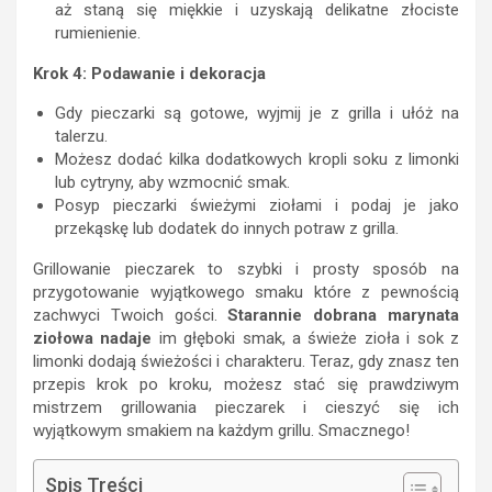
aż staną się miękkie i uzyskają delikatne złociste
rumienienie.
Krok 4: Podawanie i dekoracja
Gdy pieczarki są gotowe, wyjmij je z grilla i ułóż na
talerzu.
Możesz dodać kilka dodatkowych kropli soku z limonki
lub cytryny, aby wzmocnić smak.
Posyp pieczarki świeżymi ziołami i podaj je jako
przekąskę lub dodatek do innych potraw z grilla.
Grillowanie pieczarek to szybki i prosty sposób na
przygotowanie wyjątkowego smaku które z pewnością
zachwyci Twoich gości.
Starannie dobrana marynata
ziołowa nadaje
im głęboki smak, a świeże zioła i sok z
limonki dodają świeżości i charakteru. Teraz, gdy znasz ten
przepis krok po kroku, możesz stać się prawdziwym
mistrzem grillowania pieczarek i cieszyć się ich
wyjątkowym smakiem na każdym grillu. Smacznego!
Spis Treści