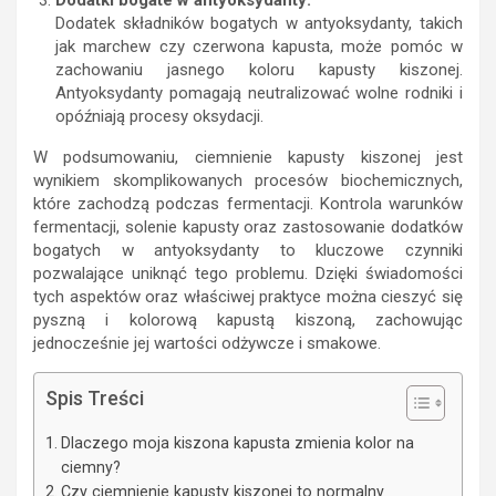
Dodatki bogate w antyoksydanty:
Dodatek składników bogatych w antyoksydanty, takich
jak marchew czy czerwona kapusta, może pomóc w
zachowaniu jasnego koloru kapusty kiszonej.
Antyoksydanty pomagają neutralizować wolne rodniki i
opóźniają procesy oksydacji.
W podsumowaniu, ciemnienie kapusty kiszonej jest
wynikiem skomplikowanych procesów biochemicznych,
które zachodzą podczas fermentacji. Kontrola warunków
fermentacji, solenie kapusty oraz zastosowanie dodatków
bogatych w antyoksydanty to kluczowe czynniki
pozwalające uniknąć tego problemu. Dzięki świadomości
tych aspektów oraz właściwej praktyce można cieszyć się
pyszną i kolorową kapustą kiszoną, zachowując
jednocześnie jej wartości odżywcze i smakowe.
Spis Treści
Dlaczego moja kiszona kapusta zmienia kolor na
ciemny?
Czy ciemnienie kapusty kiszonej to normalny