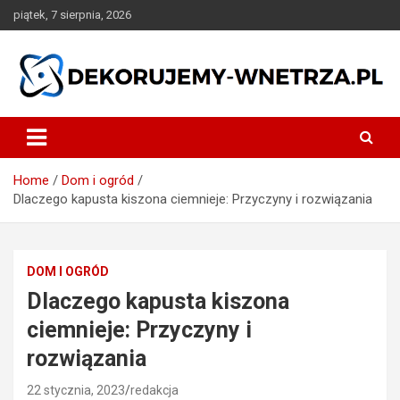
Skip
piątek, 7 sierpnia, 2026
to
content
dekorujemy-wnetrza.pl
Home
Dom i ogród
Dlaczego kapusta kiszona ciemnieje: Przyczyny i rozwiązania
DOM I OGRÓD
Dlaczego kapusta kiszona
ciemnieje: Przyczyny i
rozwiązania
22 stycznia, 2023
redakcja