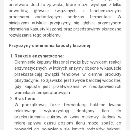
przetworu. Jest to zjawisko, które może wystąpić z kilku
powodów, głównie związanych z biochemicznymi
procesami zachodzącymi podczas fermentacji. W
niniejszym artykule przyjrzymy się głębiej przyczynom
ciemnienia kapusty kiszonej oraz przedstawimy skuteczne
rozwiązania tego problemu.
Przyczyny ciemnienia kapusty kiszonej:
Reakcje enzymatyczne:
Ciemnienie kapusty kiszonej może być wynikiem reakcji
enzymatycznych, w których enzymy obecne w kapuście
przekształcają związki fenolowe w ciemne produkty
oksydacyjne. To zjawisko jest zwykle bardziej widoczne,
gdy kapusta jest przetwarzana w nieodpowiednich
warunkach temperaturowych.
Brak tlenu:
W początkowej fazie fermentacji, bakterie kwasu
mlekowego wykorzystują dostępny tlen do
przekształcania cukrów w kwas mlekowy. Jednak w
miarę upływu czasu poziom tlenu może spaść, co
prowadzi do pojawienia się innych rodzajów bakterii,