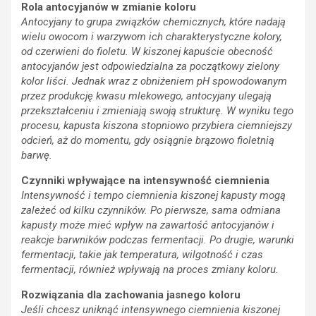
Rola antocyjanów w zmianie koloru
Antocyjany to grupa związków chemicznych, które nadają
wielu owocom i warzywom ich charakterystyczne kolory,
od czerwieni do fioletu. W kiszonej kapuście obecność
antocyjanów jest odpowiedzialna za początkowy zielony
kolor liści. Jednak wraz z obniżeniem pH spowodowanym
przez produkcję kwasu mlekowego, antocyjany ulegają
przekształceniu i zmieniają swoją strukturę. W wyniku tego
procesu, kapusta kiszona stopniowo przybiera ciemniejszy
odcień, aż do momentu, gdy osiągnie brązowo fioletnią
barwę.
Czynniki wpływające na intensywność ciemnienia
Intensywność i tempo ciemnienia kiszonej kapusty mogą
zależeć od kilku czynników. Po pierwsze, sama odmiana
kapusty może mieć wpływ na zawartość antocyjanów i
reakcje barwników podczas fermentacji. Po drugie, warunki
fermentacji, takie jak temperatura, wilgotność i czas
fermentacji, również wpływają na proces zmiany koloru.
Rozwiązania dla zachowania jasnego koloru
Jeśli chcesz uniknąć intensywnego ciemnienia kiszonej