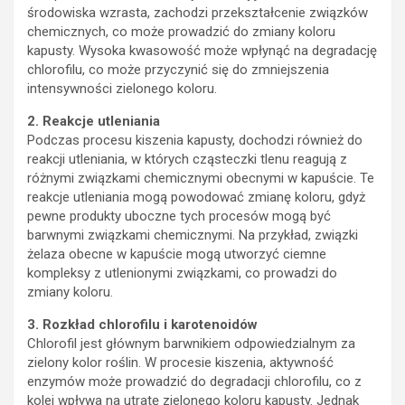
środowiska wzrasta, zachodzi przekształcenie związków
chemicznych, co może prowadzić do zmiany koloru
kapusty. Wysoka kwasowość może wpłynąć na degradację
chlorofilu, co może przyczynić się do zmniejszenia
intensywności zielonego koloru.
2. Reakcje utleniania
Podczas procesu kiszenia kapusty, dochodzi również do
reakcji utleniania, w których cząsteczki tlenu reagują z
różnymi związkami chemicznymi obecnymi w kapuście. Te
reakcje utleniania mogą powodować zmianę koloru, gdyż
pewne produkty uboczne tych procesów mogą być
barwnymi związkami chemicznymi. Na przykład, związki
żelaza obecne w kapuście mogą utworzyć ciemne
kompleksy z utlenionymi związkami, co prowadzi do
zmiany koloru.
3. Rozkład chlorofilu i karotenoidów
Chlorofil jest głównym barwnikiem odpowiedzialnym za
zielony kolor roślin. W procesie kiszenia, aktywność
enzymów może prowadzić do degradacji chlorofilu, co z
kolei wpływa na utratę zielonego koloru kapusty. Jednak