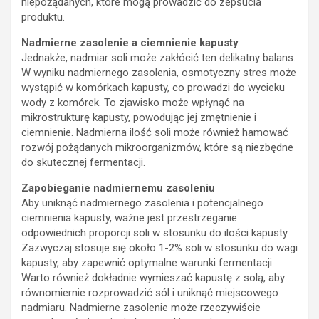
niepożądanych, które mogą prowadzić do zepsucia
produktu.
Nadmierne zasolenie a ciemnienie kapusty
Jednakże, nadmiar soli może zakłócić ten delikatny balans.
W wyniku nadmiernego zasolenia, osmotyczny stres może
wystąpić w komórkach kapusty, co prowadzi do wycieku
wody z komórek. To zjawisko może wpłynąć na
mikrostrukturę kapusty, powodując jej zmętnienie i
ciemnienie. Nadmierna ilość soli może również hamować
rozwój pożądanych mikroorganizmów, które są niezbędne
do skutecznej fermentacji.
Zapobieganie nadmiernemu zasoleniu
Aby uniknąć nadmiernego zasolenia i potencjalnego
ciemnienia kapusty, ważne jest przestrzeganie
odpowiednich proporcji soli w stosunku do ilości kapusty.
Zazwyczaj stosuje się około 1-2% soli w stosunku do wagi
kapusty, aby zapewnić optymalne warunki fermentacji.
Warto również dokładnie wymieszać kapustę z solą, aby
równomiernie rozprowadzić sól i uniknąć miejscowego
nadmiaru. Nadmierne zasolenie może rzeczywiście