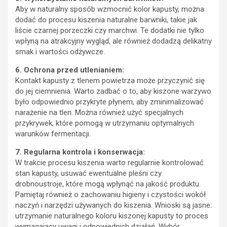
Aby w naturalny sposób wzmocnić kolor kapusty, można
dodać do procesu kiszenia naturalne barwniki, takie jak
liście czarnej porzeczki czy marchwi. Te dodatki nie tylko
wpłyną na atrakcyjny wygląd, ale również dodadzą delikatny
smak i wartości odżywcze.
6. Ochrona przed utlenianiem:
Kontakt kapusty z tlenem powietrza może przyczynić się
do jej ciemnienia. Warto zadbać o to, aby kiszone warzywo
było odpowiednio przykryte płynem, aby zminimalizować
narażenie na tlen. Można również użyć specjalnych
przykrywek, które pomogą w utrzymaniu optymalnych
warunków fermentacji.
7. Regularna kontrola i konserwacja:
W trakcie procesu kiszenia warto regularnie kontrolować
stan kapusty, usuwać ewentualne pleśni czy
drobnoustroje, które mogą wpłynąć na jakość produktu.
Pamiętaj również o zachowaniu higieny i czystości wokół
naczyń i narzędzi używanych do kiszenia. Wnioski są jasne:
utrzymanie naturalnego koloru kiszonej kapusty to proces
wymagający uwagi i odpowiednich działań. Wybór