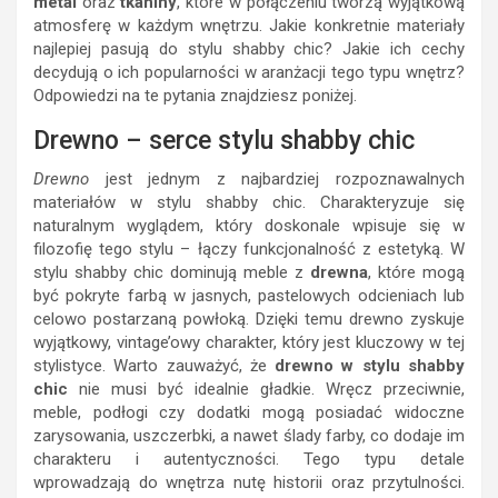
metal
oraz
tkaniny
, które w połączeniu tworzą wyjątkową
atmosferę w każdym wnętrzu. Jakie konkretnie materiały
najlepiej pasują do stylu shabby chic? Jakie ich cechy
decydują o ich popularności w aranżacji tego typu wnętrz?
Odpowiedzi na te pytania znajdziesz poniżej.
Drewno – serce stylu shabby chic
Drewno
jest jednym z najbardziej rozpoznawalnych
materiałów w stylu shabby chic. Charakteryzuje się
naturalnym wyglądem, który doskonale wpisuje się w
filozofię tego stylu – łączy funkcjonalność z estetyką. W
stylu shabby chic dominują meble z
drewna
, które mogą
być pokryte farbą w jasnych, pastelowych odcieniach lub
celowo postarzaną powłoką. Dzięki temu drewno zyskuje
wyjątkowy, vintage’owy charakter, który jest kluczowy w tej
stylistyce. Warto zauważyć, że
drewno w stylu shabby
chic
nie musi być idealnie gładkie. Wręcz przeciwnie,
meble, podłogi czy dodatki mogą posiadać widoczne
zarysowania, uszczerbki, a nawet ślady farby, co dodaje im
charakteru i autentyczności. Tego typu detale
wprowadzają do wnętrza nutę historii oraz przytulności.