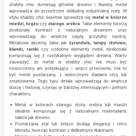
shabby chic dominują głównie drewno i tkaniny, metal
wprowadza do przestrzeni delikatną industrialną nutę. W
stylu shabby chic świetnie sprawdza się
metal w kolorze
miedzi, brązu
czy
starego srebra
. Takie elementy tworzą
doskonały kontrast z naturalnym drewnem oraz
wprowadzają do wnętrza ciepły, przytulny nastrój.
Metalowe akcenty, takie jak
żyrandole, lampy stołowe,
klamki, ramki
czy ozdobne elementy mebli, doskonale
komponują się z rustykalnym wyglądem drewna. Warto
zauważyć, że metal w shabby chic nie musi być
nowoczesny ani połyskujący – wręcz przeciwnie, ma to
być metal postarzany, z widocznymi śladami rdzy lub
zmatowienia. Tego typu detale wprowadzają do wnętrza
duszę i historię, czyniąc je bardziej interesującym i pełnym
charakteru.
Metal w kolorach starego złota, srebra lub miedzi
idealnie komponuje się z naturalnymi materiałami,
takimi jak drewno.
Postarzana stal lub żelazo dodają elegancji i retro
klimatu, tworząc kontrast z delikatnymi tkaninami.