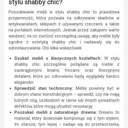
stylu shabby chic?
Poszukiwanie mebli w stylu shabby chic to prawdziwa
przyjemność, która pozwala na odkrywanie skarbów w
antykwariatach, sklepach z używanymi rzeczami, a także
na portalach internetowych. Jednak przed zakupem warto
wiedzieć, na co zwrócić szczególną uwagę, aby meble były
zgodne z estetyką shabby chic i nadawały się do
odrestaurowania. Oto kilka wskazówek:
Szukać mebli o klasycznych kształtach:
W stylu
shabby chic szczególnie pożądane są meble z
zaokrąglonymi liniami, frezami oraz finezyjnymi
detalami, które po odnowieniu będą wyglądały bardzo
elegancko.
Sprawdzić stan techniczny:
Meble powinny być w
dobrym stanie konstrukcyjnym – sprawdź, czy nie mają
luźnych nóg, uszkodzeń w ramie lub innych poważnych
defektów, które mogą utrudnić renowację.
Poszukać mebli z naturalnego drewna:
Drewno to
materiał, który doskonale komponuje się z tym stylem.
Im starsze, tym lepiej – nadaje się do przetworzenia,