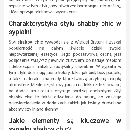
sypialnię w tym stylu, aby stworzyć harmonijną atmosferę,
która sprzyja relaksowi i wyciszeniu.
Charakterystyka stylu shabby chic w
sypialni
Styl
shabby chic
wywodzi się z Wielkiej Brytanii i zyskał
popularność na całym świecie dzięki swojej
niepowtarzalnej estetyce. Jego podstawową cechą jest
połączenie
klasyki
z pewnym zużyciem, co nadaje meblom
i dekoracjom unikalny, rustykalny charakter. W sypialni w
tym stylu dominują jasne kolory, takie jak biel, beż, pastele,
a także naturalne materiały, które tworzą przytulną i ciepłą
atmosferę. Meble często wyglądają na lekko zdezelowane,
co dodaje im uroku i czyni je bardziej osobistymi. Styl
shabby chic to także odwołanie do natury, co znajduje
odzwierciedlenie w dodatkach takich jak kwiaty, drewniane
akcenty czy lniane tkaniny.
Jakie elementy są kluczowe w
sypialni shabby chic?