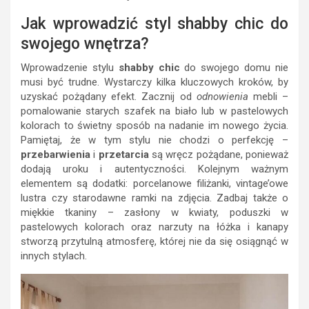
Jak wprowadzić styl shabby chic do
swojego wnętrza?
Wprowadzenie stylu
shabby chic
do swojego domu nie
musi być trudne. Wystarczy kilka kluczowych kroków, by
uzyskać pożądany efekt. Zacznij od
odnowienia
mebli –
pomalowanie starych szafek na biało lub w pastelowych
kolorach to świetny sposób na nadanie im nowego życia.
Pamiętaj, że w tym stylu nie chodzi o perfekcję –
przebarwienia
i
przetarcia
są wręcz pożądane, ponieważ
dodają uroku i autentyczności. Kolejnym ważnym
elementem są dodatki: porcelanowe filiżanki, vintage’owe
lustra czy starodawne ramki na zdjęcia. Zadbaj także o
miękkie tkaniny – zasłony w kwiaty, poduszki w
pastelowych kolorach oraz narzuty na łóżka i kanapy
stworzą przytulną atmosferę, której nie da się osiągnąć w
innych stylach.