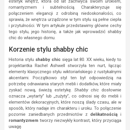
estetyk wnętrz, która od lat zachwyca swoim
urokiem
,
romantyzmem i subtelnością. Charakteryzuje się
połączeniem elegancji z odrobiną niedoskonałości, co
sprawia, że wnętrza urządzone w tym stylu są pełne ciepła
i przytulności. W tym artykule przedstawimy główne cechy
tego stylu, jego historię, a także jak wprowadzić shabby
chic do własnego domu.
Korzenie stylu shabby chic
Historia stylu
shabby chic
sięga lat 80. XX wieku, kiedy to
projektantka Rachel Ashwell stworzyła ten nurt, łącząc
elementy klasycznego stylu wiktoriańskiego z rustykalnymi
akcentami. Początkowo styl ten był odpowiedzią na
potrzebę odnawiania starych mebli i dodatków, które miały
zyskać nową, świeżą estetykę.
Shabby chic
dosłownie
oznacza „wytarty” lub „zużyty”, co odnosi się do mebli i
elementów dekoracyjnych, które noszą ślady czasu, ale w
sposób, który nadaje im charakteru i uroku. To połączenie
pozornie zaniedbanych przedmiotów z
delikatnością
i
romantyzmem
tworzy niezwykły kontrast, który przyciąga
uwagę.