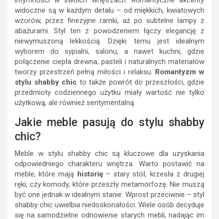
intymności w swoich wnętrzach.
Romantyczne akcenty
widoczne są w każdym detalu – od miękkich, kwiatowych
wzorów, przez finezyjne ramki, aż po subtelne lampy z
abażurami. Styl ten z powodzeniem łączy elegancję z
niewymuszoną lekkością. Dzięki temu jest idealnym
wyborem do sypialni, salonu, a nawet kuchni, gdzie
połączenie ciepła drewna, pasteli i naturalnych materiałów
tworzy przestrzeń pełną miłości i relaksu.
Romantyzm w
stylu shabby chic
to także powrót do przeszłości, gdzie
przedmioty codziennego użytku miały wartość nie tylko
użytkową, ale również sentymentalną.
Jakie meble pasują do stylu shabby
chic?
Meble w stylu shabby chic są kluczowe dla uzyskania
odpowiedniego charakteru wnętrza. Warto postawić na
meble, które mają
historię
– stary stół, krzesła z drugiej
ręki, czy komody, które przeszły metamorfozę. Nie muszą
być one jednak w idealnym stanie. Wprost przeciwnie – styl
shabby chic uwielbia niedoskonałości. Wiele osób decyduje
się na samodzielne odnowienie starych mebli, nadając im