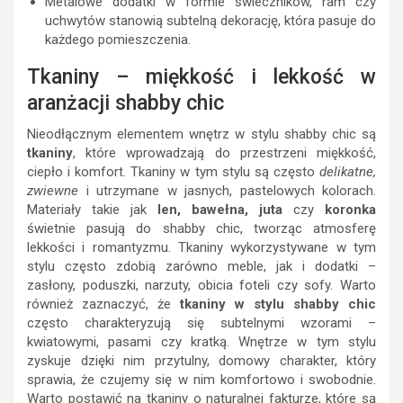
Metalowe dodatki w formie świeczników, ram czy
uchwytów stanowią subtelną dekorację, która pasuje do
każdego pomieszczenia.
Tkaniny – miękkość i lekkość w
aranżacji shabby chic
Nieodłącznym elementem wnętrz w stylu shabby chic są
tkaniny
, które wprowadzają do przestrzeni miękkość,
ciepło i komfort. Tkaniny w tym stylu są często
delikatne,
zwiewne
i utrzymane w jasnych, pastelowych kolorach.
Materiały takie jak
len, bawełna, juta
czy
koronka
świetnie pasują do shabby chic, tworząc atmosferę
lekkości i romantyzmu. Tkaniny wykorzystywane w tym
stylu często zdobią zarówno meble, jak i dodatki –
zasłony, poduszki, narzuty, obicia foteli czy sofy. Warto
również zaznaczyć, że
tkaniny w stylu shabby chic
często charakteryzują się subtelnymi wzorami –
kwiatowymi, pasami czy kratką. Wnętrze w tym stylu
zyskuje dzięki nim przytulny, domowy charakter, który
sprawia, że czujemy się w nim komfortowo i swobodnie.
Warto postawić na tkaniny o naturalnej fakturze, które są