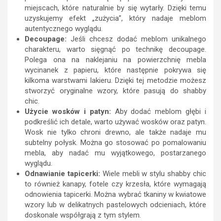
miejscach, które naturalnie by się wytarły. Dzięki temu
uzyskujemy efekt „zużycia”, który nadaje meblom
autentycznego wyglądu.
Decoupage:
Jeśli chcesz dodać meblom unikalnego
charakteru, warto sięgnąć po technikę decoupage.
Polega ona na naklejaniu na powierzchnię mebla
wycinanek z papieru, które następnie pokrywa się
kilkoma warstwami lakieru. Dzięki tej metodzie możesz
stworzyć oryginalne wzory, które pasują do shabby
chic.
Użycie wosków i patyn:
Aby dodać meblom głębi i
podkreślić ich detale, warto używać wosków oraz patyn.
Wosk nie tylko chroni drewno, ale także nadaje mu
subtelny połysk. Można go stosować po pomalowaniu
mebla, aby nadać mu wyjątkowego, postarzanego
wyglądu.
Odnawianie tapicerki:
Wiele mebli w stylu shabby chic
to również kanapy, fotele czy krzesła, które wymagają
odnowienia tapicerki. Można wybrać tkaniny w kwiatowe
wzory lub w delikatnych pastelowych odcieniach, które
doskonale współgrają z tym stylem.