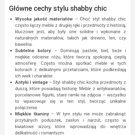
Główne cechy stylu shabby chic
Wysoka jakość materiałów
– Choć styl shabby chic
często łączy meble z drugiej ręki i przedmioty z historią,
kluczowe jest, aby były one solidne i wykonane z
naturalnych materiałów, takich jak drewno, len, czy
bawełna.
Subtelne kolory
– Dominują pastele, biel, beże i
miękkie odcienie różu, które tworzą spokojną, ciepłą
atmosferę. Często można spotkać meble w tych
kolorach z delikatnymi przetarciami, które podkreślają
ich wiek i charakter.
Antyki i vintage
– Styl shabby chic kocha przedmioty z
duszą, które posiadają historię. Meble z antykwariatów,
porcelanowe figurki, stare ramki na zdjęcia – wszystko
to wpasowuje się w ten styl, tworząc unikalne
połączenia.
Miękkie tkaniny
– W tym stylu nie może zabraknąć
przytulnych poduszek, zasłon i narzut, często w
kwiatowe wzory, które wprowadzają do wnętrza
delikatność i romantyzm.