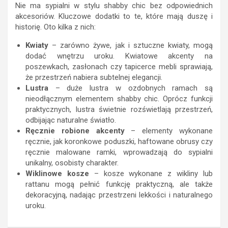
Nie ma sypialni w stylu shabby chic bez odpowiednich
akcesoriów. Kluczowe dodatki to te, które mają duszę i
historię. Oto kilka z nich:
Kwiaty
– zarówno żywe, jak i sztuczne kwiaty, mogą
dodać wnętrzu uroku. Kwiatowe akcenty na
poszewkach, zasłonach czy tapicerce mebli sprawiają,
że przestrzeń nabiera subtelnej elegancji.
Lustra
– duże lustra w ozdobnych ramach są
nieodłącznym elementem shabby chic. Oprócz funkcji
praktycznych, lustra świetnie rozświetlają przestrzeń,
odbijając naturalne światło.
Ręcznie robione akcenty
– elementy wykonane
ręcznie, jak koronkowe poduszki, haftowane obrusy czy
ręcznie malowane ramki, wprowadzają do sypialni
unikalny, osobisty charakter.
Wiklinowe kosze
– kosze wykonane z wikliny lub
rattanu mogą pełnić funkcję praktyczną, ale także
dekoracyjną, nadając przestrzeni lekkości i naturalnego
uroku.