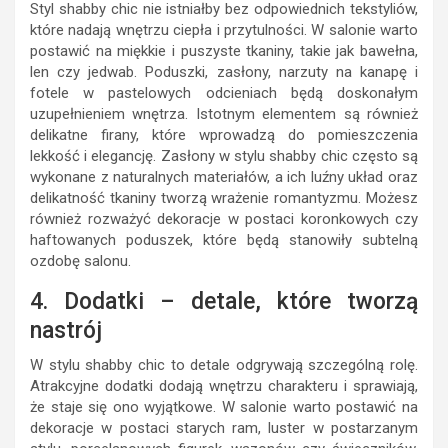
Styl shabby chic nie istniałby bez odpowiednich tekstyliów,
które nadają wnętrzu ciepła i przytulności. W salonie warto
postawić na miękkie i puszyste tkaniny, takie jak bawełna,
len czy jedwab. Poduszki, zasłony, narzuty na kanapę i
fotele w pastelowych odcieniach będą doskonałym
uzupełnieniem wnętrza. Istotnym elementem są również
delikatne firany, które wprowadzą do pomieszczenia
lekkość i elegancję. Zasłony w stylu shabby chic często są
wykonane z naturalnych materiałów, a ich luźny układ oraz
delikatność tkaniny tworzą wrażenie romantyzmu. Możesz
również rozważyć dekoracje w postaci koronkowych czy
haftowanych poduszek, które będą stanowiły subtelną
ozdobę salonu.
4. Dodatki – detale, które tworzą
nastrój
W stylu shabby chic to detale odgrywają szczególną rolę.
Atrakcyjne dodatki dodają wnętrzu charakteru i sprawiają,
że staje się ono wyjątkowe. W salonie warto postawić na
dekoracje w postaci starych ram, luster w postarzanym