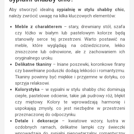
Aby stworzyć idealną
sypialnię w stylu shabby chic
,
należy zwrócić uwagę na kilka kluczowych elementów:
Meble z charakterem
– stary, drewniany stół, szafa
czy łóżko w białym lub pastelowym kolorze będą
stanowiły serce tej przestrzeni. Warto postawić na
meble, które wyglądają na odziedziczone, lekko
zniszczone lub odnowione, ale z zachowaniem ich
oryginalnego uroku.
Delikatne tkaniny
– lniane poszewki, koronkowe firany
czy bawełniane poduszki dodają lekkości i romantyzmu.
Tkaniny powinny być miękkie i przyjemne w dotyku, co
sprzyja relaksowi.
Kolorystyka
– w sypialni w stylu shabby chic dominują
ciepłe, pastelowe odcienie, takie jak pudrowy róż, błękit
czy miętowy. Kolory te wprowadzają harmonię i
uspokajają zmysły, co jest niezbędne w przestrzeni
przeznaczonej do odpoczynku.
Detale i dekoracje
– kwiatowe wzory, lustra w
ozdobnych ramach, delikatne lampki czy świeczki
wprowadzają do sypialni niepowtarzalny, romantyczny