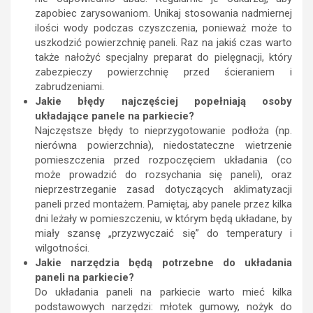
zapobiec zarysowaniom. Unikaj stosowania nadmiernej
ilości wody podczas czyszczenia, ponieważ może to
uszkodzić powierzchnię paneli. Raz na jakiś czas warto
także nałożyć specjalny preparat do pielęgnacji, który
zabezpieczy powierzchnię przed ścieraniem i
zabrudzeniami.
Jakie błędy najczęściej popełniają osoby
układające panele na parkiecie?
Najczęstsze błędy to nieprzygotowanie podłoża (np.
nierówna powierzchnia), niedostateczne wietrzenie
pomieszczenia przed rozpoczęciem układania (co
może prowadzić do rozsychania się paneli), oraz
nieprzestrzeganie zasad dotyczących aklimatyzacji
paneli przed montażem. Pamiętaj, aby panele przez kilka
dni leżały w pomieszczeniu, w którym będą układane, by
miały szansę „przyzwyczaić się” do temperatury i
wilgotności.
Jakie narzędzia będą potrzebne do układania
paneli na parkiecie?
Do układania paneli na parkiecie warto mieć kilka
podstawowych narzędzi: młotek gumowy, nożyk do