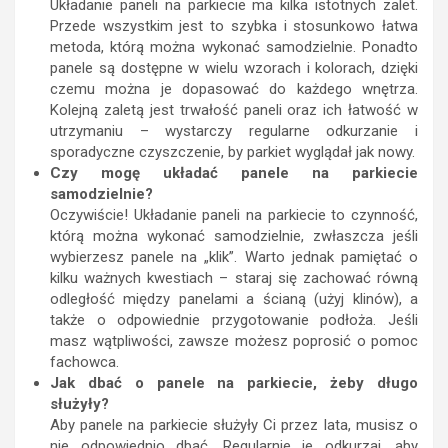
Układanie paneli na parkiecie ma kilka istotnych zalet.
Przede wszystkim jest to szybka i stosunkowo łatwa
metoda, którą można wykonać samodzielnie. Ponadto
panele są dostępne w wielu wzorach i kolorach, dzięki
czemu można je dopasować do każdego wnętrza.
Kolejną zaletą jest trwałość paneli oraz ich łatwość w
utrzymaniu – wystarczy regularne odkurzanie i
sporadyczne czyszczenie, by parkiet wyglądał jak nowy.
Czy mogę układać panele na parkiecie
samodzielnie?
Oczywiście! Układanie paneli na parkiecie to czynność,
którą można wykonać samodzielnie, zwłaszcza jeśli
wybierzesz panele na „klik”. Warto jednak pamiętać o
kilku ważnych kwestiach – staraj się zachować równą
odległość między panelami a ścianą (użyj klinów), a
także o odpowiednie przygotowanie podłoża. Jeśli
masz wątpliwości, zawsze możesz poprosić o pomoc
fachowca.
Jak dbać o panele na parkiecie, żeby długo
służyły?
Aby panele na parkiecie służyły Ci przez lata, musisz o
nie odpowiednio dbać. Regularnie je odkurzaj, aby