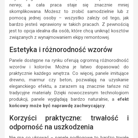
nerwy
, a cała praca staje się znacznie mniej
skomplikowana. Możesz to zrobić samodzielnie lub z
pomocą jednej osoby – wszystko zależy od tego, jak
bardzo jesteś wprawiony w takich pracach. Z pewnością
jest to opcja idealna dla osób, które chcą uniknąć kosztów
związanych z wynajmowaniem ekipy remontowej.
Estetyka i różnorodność wzorów
Panele dostępne na rynku oferują ogromną różnorodność
wzorów i kolorów. Można je łatwo dopasować do
praktycznie każdego wnętrza. Co więcej, panele imitujące
drewno, marmur czy beton, pozwalają na uzyskanie
eleganckiego efektu, a zarazem są znacznie tańsze niż
tradycyjne materiały. Dzięki nowoczesnym technologiom
produkcji, panele wyglądają bardzo naturalnie, a
efekt
końcowy może być naprawdę zachwycający
.
Korzyści praktyczne: trwałość i
odporność na uszkodzenia
Nie ma co ukrywać – panele podłogowe to bardzo trwałe