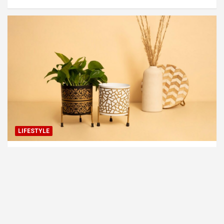
LIFESTYLE
Jakie są najlepsze sklepy internetowe z
wysokiej jakości donicami?
19 maja, 2026
redakcja