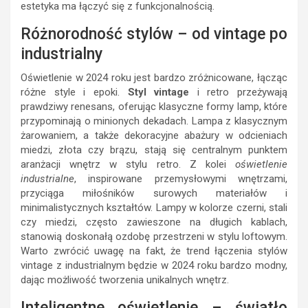
estetyka ma łączyć się z funkcjonalnością.
Różnorodność stylów – od vintage po
industrialny
Oświetlenie w 2024 roku jest bardzo zróżnicowane, łącząc
różne style i epoki.
Styl vintage
i retro przeżywają
prawdziwy renesans, oferując klasyczne formy lamp, które
przypominają o minionych dekadach. Lampa z klasycznym
żarowaniem, a także dekoracyjne abażury w odcieniach
miedzi, złota czy brązu, stają się centralnym punktem
aranżacji wnętrz w stylu retro. Z kolei
oświetlenie
industrialne
, inspirowane przemysłowymi wnętrzami,
przyciąga miłośników surowych materiałów i
minimalistycznych kształtów. Lampy w kolorze czerni, stali
czy miedzi, często zawieszone na długich kablach,
stanowią doskonałą ozdobę przestrzeni w stylu loftowym.
Warto zwrócić uwagę na fakt, że trend łączenia stylów
vintage z industrialnym będzie w 2024 roku bardzo modny,
dając możliwość tworzenia unikalnych wnętrz.
Inteligentne oświetlenie – światło