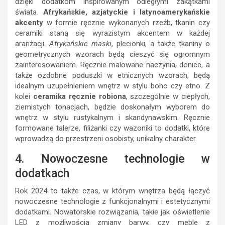
dzięki dodatkom inspirowanym odległymi zakątkami
świata.
Afrykańskie, azjatyckie i latynoamerykańskie
akcenty
w formie ręcznie wykonanych rzeźb, tkanin czy
ceramiki staną się wyrazistym akcentem w każdej
aranżacji.
Afrykańskie maski
, plecionki, a także tkaniny o
geometrycznych wzorach będą cieszyć się ogromnym
zainteresowaniem. Ręcznie malowane naczynia, donice, a
także ozdobne poduszki w etnicznych wzorach, będą
idealnym uzupełnieniem wnętrz w stylu boho czy etno. Z
kolei
ceramika ręcznie robiona
, szczególnie w ciepłych,
ziemistych tonacjach, będzie doskonałym wyborem do
wnętrz w stylu rustykalnym i skandynawskim. Ręcznie
formowane talerze, filiżanki czy wazoniki to dodatki, które
wprowadzą do przestrzeni osobisty, unikalny charakter.
4. Nowoczesne technologie w
dodatkach
Rok 2024 to także czas, w którym wnętrza będą łączyć
nowoczesne technologie z funkcjonalnymi i estetycznymi
dodatkami. Nowatorskie rozwiązania, takie jak oświetlenie
LED z możliwością zmiany barwy, czy meble z