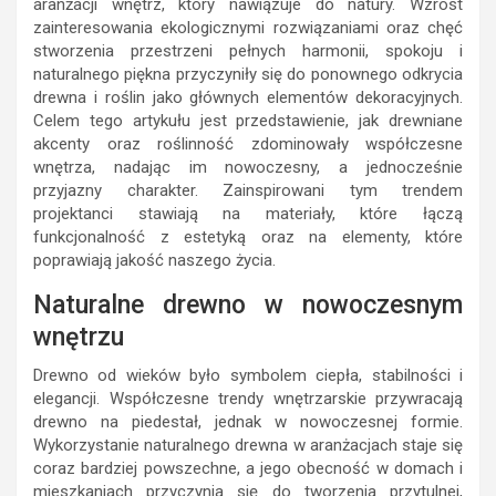
aranżacji wnętrz, który nawiązuje do natury. Wzrost
zainteresowania ekologicznymi rozwiązaniami oraz chęć
stworzenia przestrzeni pełnych harmonii, spokoju i
naturalnego piękna przyczyniły się do ponownego odkrycia
drewna i roślin jako głównych elementów dekoracyjnych.
Celem tego artykułu jest przedstawienie, jak drewniane
akcenty oraz roślinność zdominowały współczesne
wnętrza, nadając im nowoczesny, a jednocześnie
przyjazny charakter. Zainspirowani tym trendem
projektanci stawiają na materiały, które łączą
funkcjonalność z estetyką oraz na elementy, które
poprawiają jakość naszego życia.
Naturalne drewno w nowoczesnym
wnętrzu
Drewno od wieków było symbolem ciepła, stabilności i
elegancji. Współczesne trendy wnętrzarskie przywracają
drewno na piedestał, jednak w nowoczesnej formie.
Wykorzystanie naturalnego drewna w aranżacjach staje się
coraz bardziej powszechne, a jego obecność w domach i
mieszkaniach przyczynia się do tworzenia przytulnej,