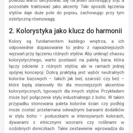
powodu warto decydować się na jeden dominujący styl, a
pozostałe traktować jako akcenty. Taki sposób łączenia
stylów daje duże pole do popisu, zachowując przy tym
estetyczną równowagę.
2. Kolorystyka jako klucz do harmonii
Kolory są fundamentem każdego wnętrza, a ich
odpowiednie dopasowanie to jedno z najważniejszych
wyzwań przy łączeniu różnych stylów. Aby uniknąć chaosu
kolorystycznego, warto postawić na paletę barw, która
łączy odcienie z różnych stylów, ale w ramach jednej
spójnej koncepcji. Dobrą praktyką jest wybór neutralnych
kolorów bazowych – takich jak biel, szarość czy beż –
które będą stanowiły tło dla mocniejszych akcentów
kolorystycznych, typowych dla innych stylów. Przykładem
może być połączenie stylu industrialnego z boho. W takim
przypadku stonowana paleta kolorów ścian czy podłóg
może zostać przełamana odważnymi barwami dodatków
w stylu boho – poduszkami w intensywnych kolorach,
dywanami z etnicznymi wzorami czy roślinami w
ozdobnych doniczkach. Takie zestawienie wprowadza do