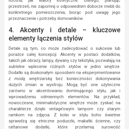
istotna, jak walory estetyczne. Dlatego, planując
przestrzeń, nie zapomnij o odpowiednim doborze mebli do
konkretnego pomieszczenia, biorąc pod uwagę jego
przeznaczenie i potrzeby domowników.
4. Akcenty i detale – kluczowe
elementy łączenia stylów
Detale są tym, co może zadecydować o sukcesie lub
porażce całej koncepcji. Akcenty w postaci dodatków,
takich jak obrazy, lampy, dywany czy tekstylia, pozwalają na
subtelne wplecenie różnych stylów w jedno wnętrze.
Dodatki są doskonałym sposobem na
eksperymentowanie
z modą wnętrzarską
bez konieczności dokonywania
dużych zmian w wystroju. Mogą być one użyteczne
zarówno w akcentowaniu dominującego stylu, jak i
wprowadzeniu odmiennych elementów. Na przykład,
nowoczesne, minimalistyczne wnętrze może zyskać na
charakterze dzięki vintage’owym lampom czy starym
ramkom na zdjęcia. Z kolei w stylu boho świetnie
sprawdzą się etniczne poduszki, makatki ścienne, czy
rattanowe dodatki, które przełamią surowość