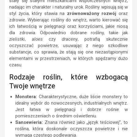
stały się stałymi mieszkańcami współczesnych wnętrz,
nadając im charakter i naturalny urok. Rośliny wpisują się w
styl życia, który stawia na
zrównoważony rozwój
oraz
zdrowie. Wybierając rośliny do wnętrz, warto kierować się
ich łatwością w pielęgnacji oraz korzyściami, jakie niosą
dla zdrowia. Odpowiednio dobrane rośliny, takie jak
zielistki
,
aloes
czy
draceny
, potrafią skutecznie
oczyszczać powietrze, usuwając z niego szkodliwe
substancje, co sprawia, że stają się one niezastąpionymi
elementami w przestrzeniach, w których spędzamy dużo
czasu.
Rodzaje roślin, które wzbogacą
Twoje wnętrze
Monstera:
Charakterystyczne, duże liście monstery to
idealny wybór do nowoczesnych, industrialnych wnętrz.
Jest łatwa w pielęgnacji i dobrze rośnie w
pomieszczeniach o średnim oświetleniu.
Sansewieria:
Znana również jako „język teściowej”, to
roślina, która doskonale oczyszcza powietrze i nie
wymaga częstego podlewania.