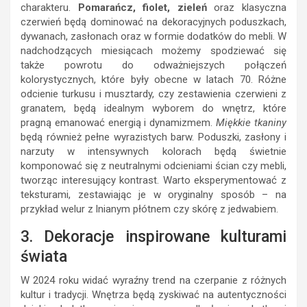
charakteru.
Pomarańcz, fiolet, zieleń
oraz klasyczna
czerwień będą dominować na dekoracyjnych poduszkach,
dywanach, zasłonach oraz w formie dodatków do mebli. W
nadchodzących miesiącach możemy spodziewać się
także powrotu do odważniejszych połączeń
kolorystycznych, które były obecne w latach 70. Różne
odcienie turkusu i musztardy, czy zestawienia czerwieni z
granatem, będą idealnym wyborem do wnętrz, które
pragną emanować energią i dynamizmem.
Miękkie tkaniny
będą również pełne wyrazistych barw. Poduszki, zasłony i
narzuty w intensywnych kolorach będą świetnie
komponować się z neutralnymi odcieniami ścian czy mebli,
tworząc interesujący kontrast. Warto eksperymentować z
teksturami, zestawiając je w oryginalny sposób – na
przykład welur z lnianym płótnem czy skórę z jedwabiem.
3. Dekoracje inspirowane kulturami
świata
W 2024 roku widać wyraźny trend na czerpanie z różnych
kultur i tradycji. Wnętrza będą zyskiwać na autentyczności