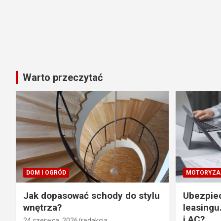
Warto przeczytać
DOM I OGRÓD
MOTORYZA
Jak dopasować schody do stylu
Ubezpie
wnętrza?
leasingu
i AC?
24 czerwca, 2026
redakcja