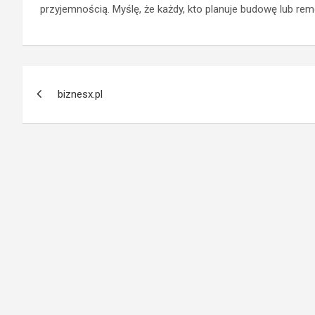
przyjemnością. Myślę, że każdy, kto planuje budowę lub remo
Nawigacja
biznesx.pl
wpisu