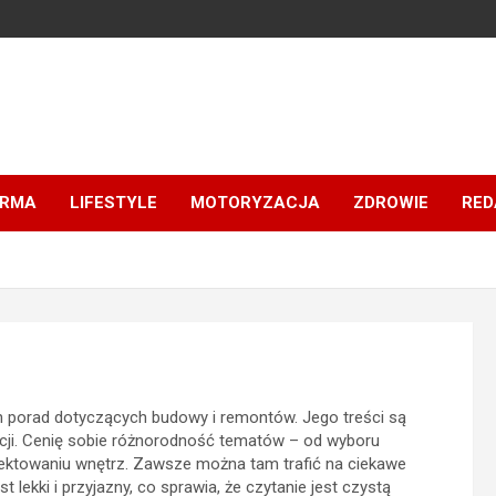
IRMA
LIFESTYLE
MOTORYZACJA
ZDROWIE
RED
 porad dotyczących budowy i remontów. Jego treści są
macji. Cenię sobie różnorodność tematów – od wyboru
ektowaniu wnętrz. Zawsze można tam trafić na ciekawe
t lekki i przyjazny, co sprawia, że czytanie jest czystą