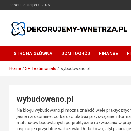
Skip
sobota, 8 sierpnia, 2026
to
content
dekorujemy-wnetrza.pl
STRONA GŁÓWNA
DOM I OGRÓD
FINANSE
F
Home
SP Testimonials
wybudowano.pl
wybudowano.pl
Na blogu wybudowano.pl można znaleźć wiele praktycznych
jasne i zrozumiałe, co bardzo ułatwia przyswajanie infor
materiałów budowlanych po praktyczne rozwiązania w proj
inspiracje i przydatne wskazówki. Dodatkowo, styl pisania jes