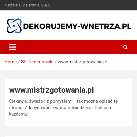
Skip
niedziela, 9 sierpnia, 2026
to
content
dekorujemy-wnetrza.pl
Home
SP Testimonials
www.mistrzgotowania.pl
www.mistrzgotowania.pl
Ciekawie, świeżo i z pomysłem – tak można opisać tę
stronę. Zdecydowanie warta odwiedzenia. Polecam
każdemu!