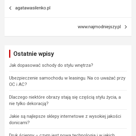
Nawigacja
agatawasilenko.pl
wpisu
www.najmodniejszy.pl
Ostatnie wpisy
Jak dopasować schody do stylu wnętrza?
Ubezpieczenie samochodu w leasingu. Na co uważać przy
OC i AC?
Dlaczego niektóre obrazy stają się częścią stylu życia, a
nie tylko dekoracją?
Jakie są najlepsze sklepy internetowe z wysokiej jakości
donicami?
Druk ścienny – czym jest nowa technologia i w jakich