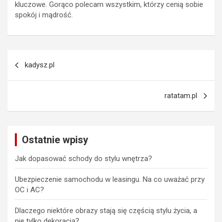
kluczowe. Gorąco polecam wszystkim, którzy cenią sobie
spokój i mądrość.
Nawigacja
kadysz.pl
wpisu
ratatam.pl
Ostatnie wpisy
Jak dopasować schody do stylu wnętrza?
Ubezpieczenie samochodu w leasingu. Na co uważać przy
OC i AC?
Dlaczego niektóre obrazy stają się częścią stylu życia, a
nie tylko dekoracją?