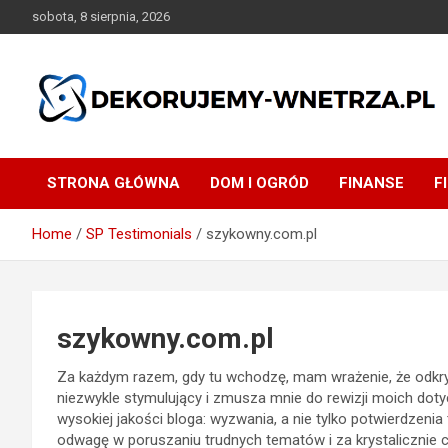
Skip
sobota, 8 sierpnia, 2026
to
content
dekorujemy-wnetrza.pl
STRONA GŁÓWNA
DOM I OGRÓD
FINANSE
F
Home
SP Testimonials
szykowny.com.pl
szykowny.com.pl
Za każdym razem, gdy tu wchodzę, mam wrażenie, że odkry
niezwykle stymulujący i zmusza mnie do rewizji moich dot
wysokiej jakości bloga: wyzwania, a nie tylko potwierdzeni
odwagę w poruszaniu trudnych tematów i za krystalicznie c