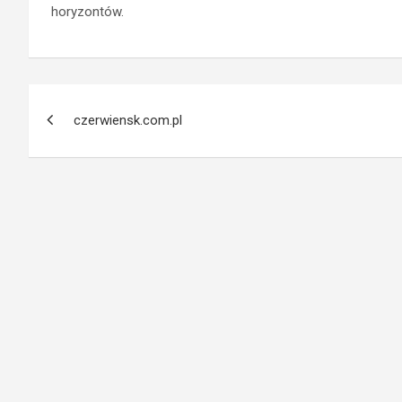
horyzontów.
Nawigacja
czerwiensk.com.pl
wpisu