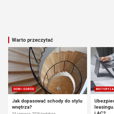
Warto przeczytać
DOM I OGRÓD
MOTORYZA
Jak dopasować schody do stylu
Ubezpie
wnętrza?
leasingu
i AC?
24 czerwca, 2026
redakcja