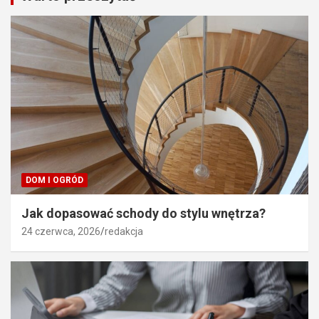
DOM I OGRÓD
Jak dopasować schody do stylu wnętrza?
24 czerwca, 2026
redakcja