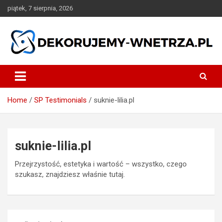
Skip
piątek, 7 sierpnia, 2026
to
content
dekorujemy-wnetrza.pl
Home
SP Testimonials
suknie-lilia.pl
suknie-lilia.pl
Przejrzystość, estetyka i wartość – wszystko, czego
szukasz, znajdziesz właśnie tutaj.
Nawigacja