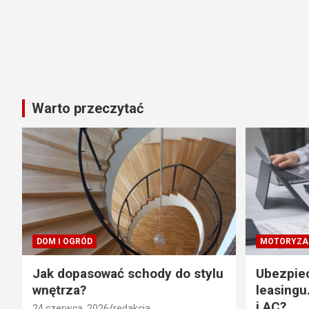
Warto przeczytać
DOM I OGRÓD
MOTORYZA
Jak dopasować schody do stylu
Ubezpie
wnętrza?
leasingu
i AC?
24 czerwca, 2026
redakcja