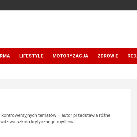
IRMA
LIFESTYLE
MOTORYZACJA
ZDROWIE
RED
o kontrowersyjnych tematów – autor przedstawia różne
prawdziwa szkoła krytycznego myślenia.