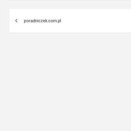
Nawigacja
poradniczek.com.pl
wpisu