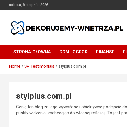
Skip
sobota, 8 sierpnia, 2026
to
content
dekorujemy-wnetrza.pl
STRONA GŁÓWNA
DOM I OGRÓD
FINANSE
F
Home
SP Testimonials
stylplus.com.pl
stylplus.com.pl
Cenię ten blog za jego wyważone i obiektywne podejście d
punkty widzenia, zachęcając do własnej refleksji. To jest 