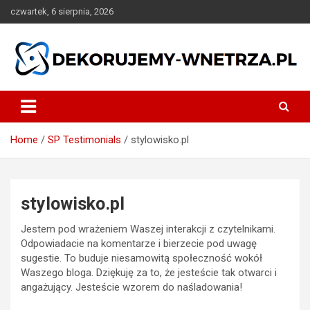
Skip
czwartek, 6 sierpnia, 2026
to
content
dekorujemy-wnetrza.pl
Home
SP Testimonials
stylowisko.pl
stylowisko.pl
Jestem pod wrażeniem Waszej interakcji z czytelnikami.
Odpowiadacie na komentarze i bierzecie pod uwagę
sugestie. To buduje niesamowitą społeczność wokół
Waszego bloga. Dziękuję za to, że jesteście tak otwarci i
angażujący. Jesteście wzorem do naśladowania!