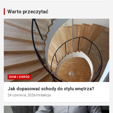
Warto przeczytać
DOM I OGRÓD
Jak dopasować schody do stylu wnętrza?
24 czerwca, 2026
redakcja