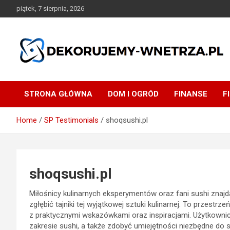
Skip
piątek, 7 sierpnia, 2026
to
content
dekorujemy-wnetrza.pl
STRONA GŁÓWNA
DOM I OGRÓD
FINANSE
F
Home
SP Testimonials
shoqsushi.pl
shoqsushi.pl
Miłośnicy kulinarnych eksperymentów oraz fani sushi znajd
zgłębić tajniki tej wyjątkowej sztuki kulinarnej. To przestr
z praktycznymi wskazówkami oraz inspiracjami. Użytkowni
zakresie sushi, a także zdobyć umiejętności niezbędne do