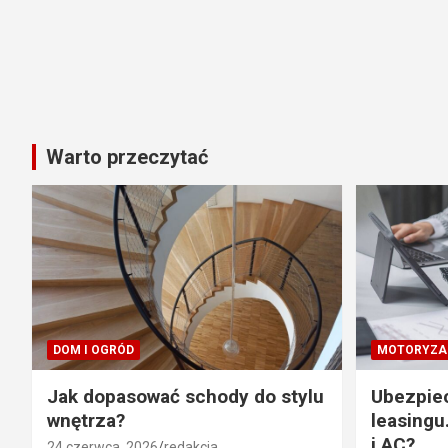
Warto przeczytać
DOM I OGRÓD
MOTORYZA
Jak dopasować schody do stylu
Ubezpie
wnętrza?
leasingu
i AC?
24 czerwca, 2026
redakcja