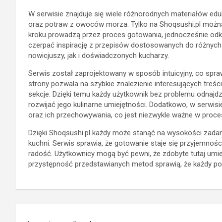
W serwisie znajduje się wiele różnorodnych materiałów e
oraz potraw z owoców morza. Tylko na Shoqsushi.pl można
kroku prowadzą przez proces gotowania, jednocześnie odkr
czerpać inspirację z przepisów dostosowanych do różnyc
nowicjuszy, jak i doświadczonych kucharzy.
Serwis został zaprojektowany w sposób intuicyjny, co spraw
strony pozwala na szybkie znalezienie interesujących treści
sekcje. Dzięki temu każdy użytkownik bez problemu odnajd
rozwijać jego kulinarne umiejętności. Dodatkowo, w serwi
oraz ich przechowywania, co jest niezwykle ważne w proce
Dzięki Shoqsushi.pl każdy może stanąć na wysokości zadan
kuchni. Serwis sprawia, że gotowanie staje się przyjemno
radość. Użytkownicy mogą być pewni, że zdobyte tutaj umie
przystępność przedstawianych metod sprawią, że każdy po
Nawigacja