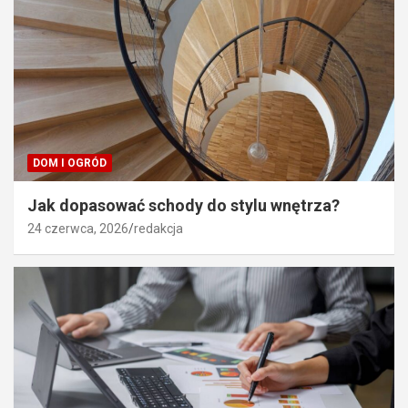
DOM I OGRÓD
Jak dopasować schody do stylu wnętrza?
24 czerwca, 2026
redakcja