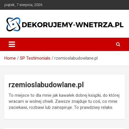
Skip
piątek, 7 sierpnia, 2026
to
content
dekorujemy-wnetrza.pl
Home
SP Testimonials
rzemioslabudowlane.pl
rzemioslabudowlane.pl
To miejsce to dla mnie jak kawałek dobrej książki, do której
wracam w wolnej chwili. Zawsze znajduje tu coś, co mnie
zaciekawi, rozbawi lub zainspiruje. To prawdziwy relaks.