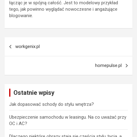
łącząc je w spójną całość. Jest to modelowy przykład
tego, jak powinno wyglądać nowoczesne i angażujące
blogowanie.
Nawigacja
workgenix.pl
wpisu
homepulse.pl
Ostatnie wpisy
Jak dopasować schody do stylu wnętrza?
Ubezpieczenie samochodu w leasingu. Na co uważać przy
OC i AC?
Dlaczego niektóre obrazy stają się częścią stylu życia, a